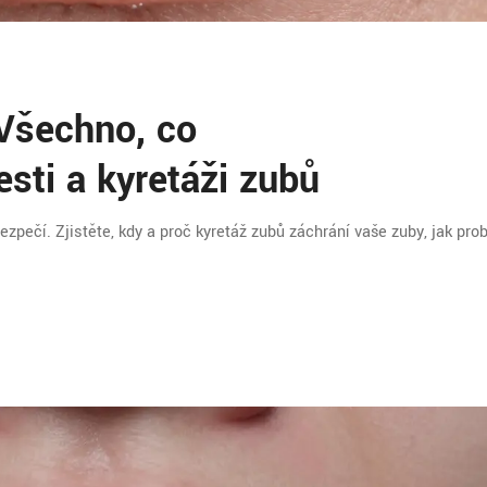
 Všechno, co
esti a kyretáži zubů
bezpečí. Zjistěte, kdy a proč kyretáž zubů záchrání vaše zuby, jak pro