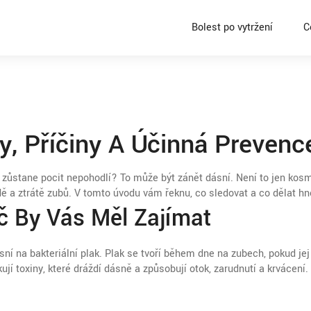
Bolest po vytržení
C
y, Příčiny A Účinná Prevenc
zůstane pocit nepohodlí? To může být zánět dásní. Není to jen kos
ě a ztrátě zubů. V tomto úvodu vám řeknu, co sledovat a co dělat hn
č By Vás Měl Zajímat
ásní na bakteriální plak. Plak se tvoří během dne na zubech, pokud jej
jí toxiny, které dráždí dásně a způsobují otok, zarudnutí a krvácení.