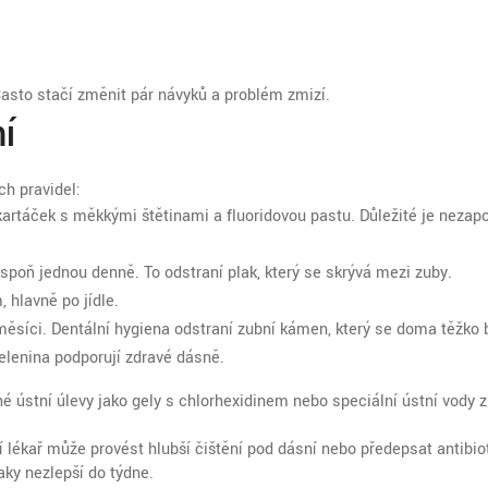
Často stačí změnit pár návyků a problém zmizí.
í
ch pravidel:
kartáček s měkkými štětinami a fluoridovou pastu. Důležité je neza
spoň jednou denně. To odstraní plak, který se skrývá mezi zuby.
 hlavně po jídle.
ěsíci. Dentální hygiena odstraní zubní kámen, který se doma těžko b
elenina podporují zdravé dásně.
 ústní úlevy jako gely s chlorhexidinem nebo speciální ústní vody z
í lékař může provést hlubší čištění pod dásní nebo předepsat antibiot
aky nezlepší do týdne.