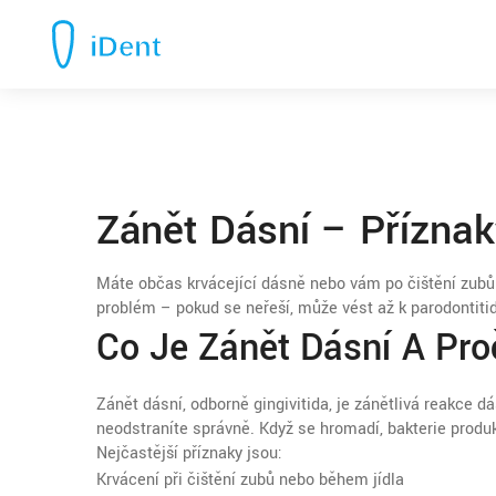
Zánět Dásní – Příznak
Máte občas krvácející dásně nebo vám po čištění zubů 
problém – pokud se neřeší, může vést až k parodontitid
Co Je Zánět Dásní A Pro
Zánět dásní, odborně gingivitida, je zánětlivá reakce d
neodstraníte správně. Když se hromadí, bakterie produku
Nejčastější příznaky jsou:
Krvácení při čištění zubů nebo během jídla