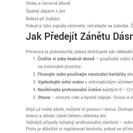
Otoku a červená dásně
Špatný zápach z úst
Bolest při žvýkání
Pokud si tyto signály všimnete, nečekejte na zubníka. 
Jak Předejít Zánětu Dásn
Prevence je jednoduchá, pokud dodržujete pár základní
Čistěte si zuby dvakrát denně
– používáte zubní 
na mezizubní prostory.
Flossujte nebo používejte mezizubní kartáčky
ale
Vyplachujte ústní vodou
s antiseptickým účinkem,
Navštěvujte profesionální čistění
každých 6 – 12 m
Strava
– omezte cukr a kyselé nápoje. Ovoce a z
Když už máte zánět, můžete si pomoci i doma. Dostupné
bolest a zklidní zánět během několika dní.
Vážnější případy vyžadují profesionální ošetření – zubn
Proto je důležité si naplánovat kontrolu, pokud se přízn