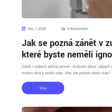
bře, 1 2026
0 Komentáře
Jak se pozná zánět v z
které byste neměli igno
Zánět v zubech začíná jemně - krvácení dásní, zápach z ú
mohou vést k ztrátě zubu. Víte, jak poznat zánět včas?
Více