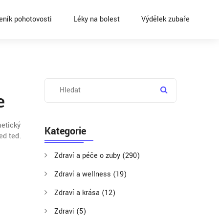
eník pohotovosti
Léky na bolest
Výdělek zubaře
e
metický
Kategorie
ed teď.
Zdraví a péče o zuby
(290)
Zdraví a wellness
(19)
Zdraví a krása
(12)
Zdraví
(5)