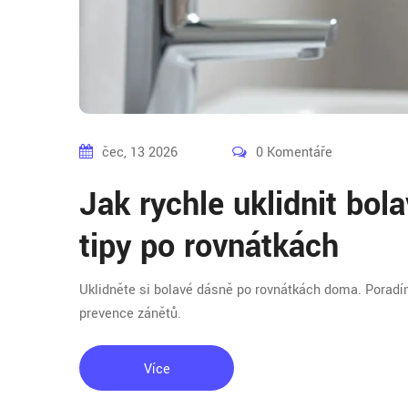
čec, 13 2026
0 Komentáře
Jak rychle uklidnit bo
tipy po rovnátkách
Uklidněte si bolavé dásně po rovnátkách doma. Poradím
prevence zánětů.
Více