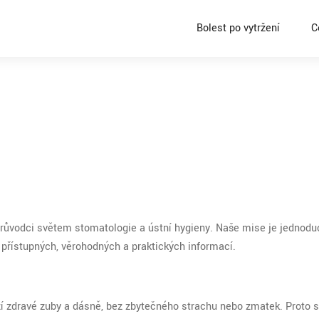
Bolest po vytržení
C
růvodci světem stomatologie a ústní hygieny. Naše mise je jednodu
přístupných, věrohodných a praktických informací.
ží zdravé zuby a dásně, bez zbytečného strachu nebo zmatek. Proto 