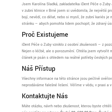
Jsem Karolína Sladká, zakladatelka iDent Péče o Zuby 
v zubní klinice v Brně jsem si uvědomila, že největší 
bojí, nevědí, co dělat, nebo si myslí, že zubní kariés j
stránku — abych pomohla lidem pochopit, že zdravý úsm
Proč Existujeme
iDent Péče o Zuby vzniklo z osobní zkušenosti — z pozor
Nejen o léčbě, ale o porozumění. Chtěla jsem vytvořit 
článek je psán s ohledem na reálné potřeby českých pa
Náš Přístup
Všechny informace na této stránce jsou pečlivě ověřov
neprodáváme falešné řešení. Věříme v vědu, v praxi a v 
Kontaktujte Nás
Máte otázku, návrh nebo zkušenost, kterou byste chtě