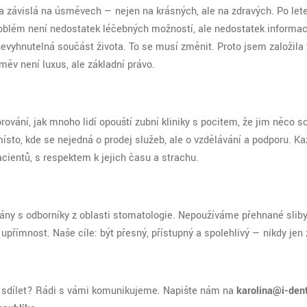
a závislá na úsměvech — nejen na krásných, ale na zdravých. Po let
problém není nedostatek léčebných možností, ale nedostatek informac
e nevyhnutelná součást života. To se musí změnit. Proto jsem založila 
ěv není luxus, ale základní právo.
ování, jak mnoho lidí opouští zubní kliniky s pocitem, že jim něco s
místo, kde se nejedná o prodej služeb, ale o vzdělávání a podporu. K
cientů, s respektem k jejich času a strachu.
ány s odborníky z oblasti stomatologie. Nepoužíváme přehnané sliby
upřímnost. Naše cíle: být přesný, přístupný a spolehlivý — nikdy jen
li sdílet? Rádi s vámi komunikujeme. Napište nám na
karolina@i-dent