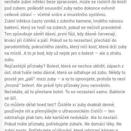
necháte zubní infekci beze zpracování, může se rozšířit do kosti
pod zubem, poškodit sousední zuby nebo dokonce ovlivnit
celkové zdraví — včetně srdce a imunitního systému.
Zubní infekce často vzniká z
zubního kamene
,
tvrdého nánosu
bakterií, který se tvoří na zubech, pokud se nečistí pravidelně
.
Ten způsobuje
zánět dásní
,
první fázi, kdy dásně červenají,
krvácí při čištění a pálí
. Pokud se to nezastaví, přechází do
parodontitidy
,
pokročilého zánětu, který ničí kost, která drží zuby
na místě
. A to je bod, kdy už nejde jen o bolest — ale o ztrátu
zubu.
Nejčastější příznaky? Bolest, která se nechce uklidit, zápach z
úst, otok tváře nebo dásně, která se odtahuje od zubu. Někdy to
prostě jen „pálí“ mezi zuby — a vy to ignorujete, protože to není
„hrozná“ bolest. Ale právě tyto příznaky jsou varováním.
Nečekáte, až to přestane bolet. To se nezastaví samo. Bakterie
se šíří.
Co můžete dělat hned teď? Čistěte si zuby dvakrát denně,
používejte nit a přemýšlejte o ultrasonickém čističi — ten
odstraňuje plak tam, kde kartáček nedokáže. Ale to nestačí.
Pokud máte příznaky, potřebujete zubaře. Ne domácí léky. Ne
zubní pasty. Potřebujete očišťování, které odstraní kámen a