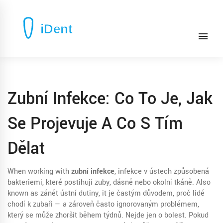
Zubní Infekce: Co To Je, Jak
Se Projevuje A Co S Tím
Dělat
When working with
zubní infekce
,
infekce v ústech způsobená
bakteriemi, které postihují zuby, dásně nebo okolní tkáně
. Also
known as
zánět ústní dutiny
, it
je častým důvodem, proč lidé
chodí k zubaři — a zároveň často ignorovaným problémem,
který se může zhoršit během týdnů.
Nejde jen o bolest. Pokud