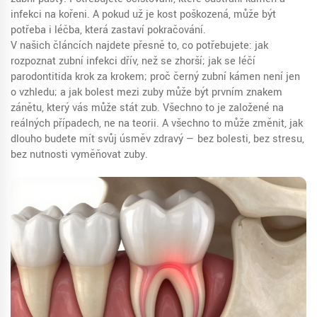
infekci na kořeni. A pokud už je kost poškozená, může být
potřeba i léčba, která zastaví pokračování.
V našich článcích najdete přesně to, co potřebujete: jak
rozpoznat zubní infekci dřív, než se zhorší; jak se léčí
parodontitida krok za krokem; proč černý zubní kámen není jen
o vzhledu; a jak bolest mezi zuby může být prvním znakem
zánětu, který vás může stát zub. Všechno to je založené na
reálných případech, ne na teorii. A všechno to může změnit, jak
dlouho budete mít svůj úsměv zdravý — bez bolesti, bez stresu,
bez nutnosti vyměňovat zuby.