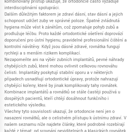
kombinovaný přístup ukazuje, že ortodoncie často vyžaduje
interdisciplinární spolupráci.
Dalším důležitým faktorem je
zdraví dásní
,
stav dásní a jejich
schopnost udržet zuby ve správné poloze
. Špatně zvládnutá
hygiena může vést k zánětům, což zpomaluje pohyb zubů a
prodlužuje léčbu. Proto každé ortodontické ošetření doprovází
doporučení pro ústní hygienu, pravidelné profesionální čištění a
kontrolní návštěvy. Když jsou dásně zdravé, rovnátka fungují
rychleji a s menším rizikem komplikací.
Nezapomeňte ani na výběr
zubních implantátů
,
pevné náhrady
chybějících zubů, které mohou ovlivnit celkovou rovnováhu
čelisti
. Implantáty poskytují stabilní oporu a v některých
případech usnadňují ortodontické úpravy, protože nahrazují
chybějící kořeny, které by jinak komplikovaly tahy rovnátek.
Kombinace implantátů a rovnátků se stále častěji používá u
dospělých pacientů, kteří chtějí dosáhnout funkčního i
estetického výsledku.
Všechny tyto souvislosti ukazují, že ortodoncie není jen o
nasazení rovnátků, ale o celistvém přístupu k ústnímu zdraví. V
našem seznamu níže najdete články, které podrobně rozebírají
každé z témat: od srovnání neviditelných a klasických rovnátek