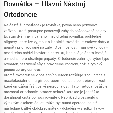
Rovnátka – Hlavní Nástroj
Ortodoncie
Nejčastější prostředek je
rovnátka
,
pevná nebo pohyblivá
zařízení, která postupně posouvají zuby do požadované polohy
.
Existují dvě hlavní varianty:
neviditelná rovnátka
,
průhledné
alignery, které lze vyjmout
a
klasická rovnátka
,
metalové dráty a
aparáty přichycované na zuby
. Obě možnosti mají své výhody –
neviditelná nabízí komfort a estetiku, klasická je často levnější
a vhodná i pro složitější případy. Ortodoncie zahrnuje výběr typu
rovnátek, nastavení síly a pravidelné kontroly, což je typický
proces úpravy úsměvu
.
Kromě rovnátek se v posledních letech rozšiřuje spolupráce s
maxilofaciální chirurgií
,
operacemi čelistí a obličejových kostí,
které umožňují řešit velké nesrovnalosti
. Tato metoda rozšiřuje
možnosti ortodoncie, protože některé korekce je jen těžko
dosáhnout čistě pomocí rovnátek. Například u pacientů s
výrazným skokem čelisti může být nutná operace, po níž
následuje krátké období rovnátek k doladění výsledku. Takový