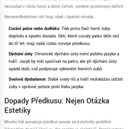
nesoulad v růstu horní a dolní čelisti, vznikne prostorový deficit.
Nezanedbatelnou roli hrají však i špatné návyky:
Cucání palce nebo dudláku:
Tlak prstu tlačí horní zuby
dopředu a spodní dozadu. Děti, které cucaly palec déle než
do tří let, mají vyšší riziko rozvoje předkusu.
Dýchání ústy:
Chronické dýchání ústy mění polohu jazyka a
tváří. Jazyk by měl spočívat na patru, ale při dýchání ústy
spadá dolů, což podporuje vyklonění horních zubů.
Svalová dysbalance:
Slabé svaly rtů a tváří nedokážou udržet
zuby v správné poloze proti tlaku jazyka.
Dopady Předkusu: Nejen Otázka
Estetiky
Mnoho lidí považuje předkus pouze za estetický problém.