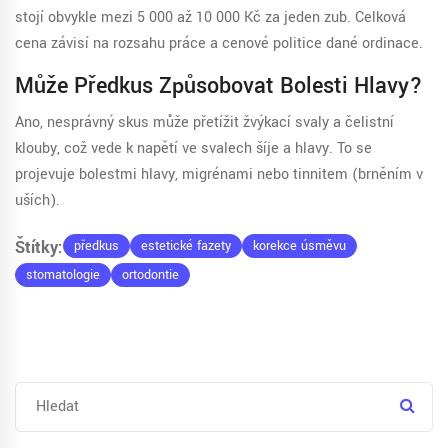
stojí obvykle mezi 5 000 až 10 000 Kč za jeden zub. Celková
cena závisí na rozsahu práce a cenové politice dané ordinace.
Může Předkus Způsobovat Bolesti Hlavy?
Ano, nesprávný skus může přetížit žvýkací svaly a čelistní
klouby, což vede k napětí ve svalech šíje a hlavy. To se
projevuje bolestmi hlavy, migrénami nebo tinnitem (brněním v
uších).
Štítky:
předkus
estetické fazety
korekce úsměvu
stomatologie
ortodontie