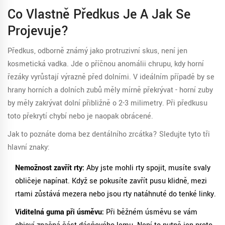
Co Vlastně Předkus Je A Jak Se
Projevuje?
Předkus
, odborně známý jako
protruzivní skus
, není jen
kosmetická vadka. Jde o příčnou anomálii chrupu, kdy horní
řezáky vyrůstají výrazně před dolními. V ideálním případě by se
hrany horních a dolních zubů měly mírně překrývat - horní zuby
by měly zakrývat dolní přibližně o 2-3 milimetry. Při předkusu
toto překrytí chybí nebo je naopak obrácené.
Jak to poznáte doma bez dentálního zrcátka? Sledujte tyto tři
hlavní znaky:
Nemožnost zavřít rty:
Aby jste mohli rty spojit, musíte svaly
obličeje napínat. Když se pokusíte zavřít pusu klidně, mezi
rtami zůstává mezera nebo jsou rty natáhnuté do tenké linky.
Viditelná guma při úsměvu:
Při běžném úsměvu se vám