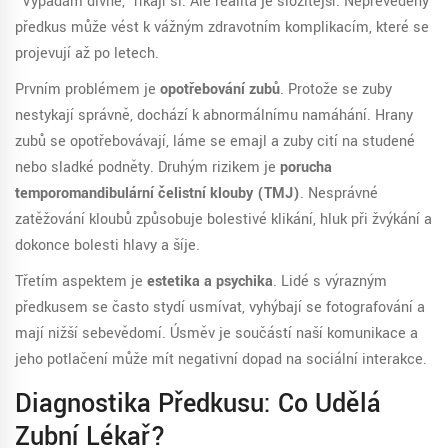
"Vypadám divně," říkají si. Ale realita je složitější. Nepřevedený
předkus může vést k vážným zdravotním komplikacím, které se
projevují až po letech.
Prvním problémem je
opotřebování zubů
. Protože se zuby
nestykají správně, dochází k abnormálnímu namáhání. Hrany
zubů se opotřebovávají, láme se emajl a zuby cití na studené
nebo sladké podněty. Druhým rizikem je
porucha
temporomandibulární čelistní klouby (TMJ)
. Nesprávné
zatěžování kloubů způsobuje bolestivé klikání, hluk při žvýkání a
dokonce bolesti hlavy a šíje.
Třetím aspektem je
estetika a psychika
. Lidé s výrazným
předkusem se často stydí usmívat, vyhýbají se fotografování a
mají nižší sebevědomí. Úsměv je součástí naší komunikace a
jeho potlačení může mít negativní dopad na sociální interakce.
Diagnostika Předkusu: Co Udělá
Zubní Lékař?