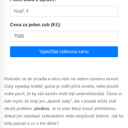
Cena za jeden zub (Kč):
Vypočítat celkovou cenu
Podíváte se do zrcadla a něco vám na vašem úsměvu nevoní.
Zuby vypadají krátké, guma je vidět příliš mnoho, nebo prostě
máte pocit, že by váš úsměv mohl být sebevědomější. Často si
lidé myslí, že mají jen „špatné zuby“, ale v pozadí může stát
skrytý problém:
předkus
. Je to stav, který mnozí přehlédnou,
dokud jim nepokazí sebevědomí nebo nezpůsobí bolesti. Jak ho
tedy poznat a co s tím dělat?