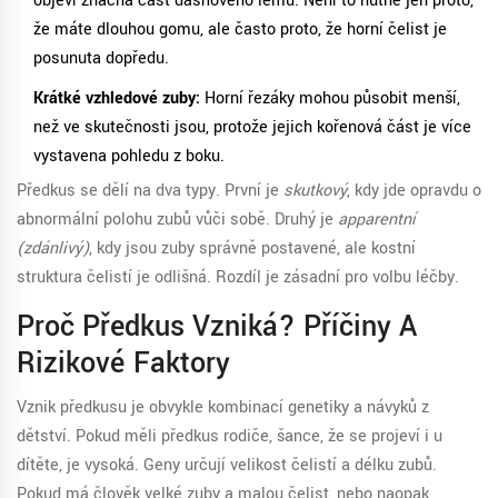
objeví značná část dásňového lemu. Není to nutně jen proto,
že máte dlouhou gomu, ale často proto, že horní čelist je
posunuta dopředu.
Krátké vzhledové zuby:
Horní řezáky mohou působit menší,
než ve skutečnosti jsou, protože jejich kořenová část je více
vystavena pohledu z boku.
Předkus se dělí na dva typy. První je
skutkový
, kdy jde opravdu o
abnormální polohu zubů vůči sobě. Druhý je
apparentní
(zdánlivý)
, kdy jsou zuby správně postavené, ale kostní
struktura čelistí je odlišná. Rozdíl je zásadní pro volbu léčby.
Proč Předkus Vzniká? Příčiny A
Rizikové Faktory
Vznik předkusu je obvykle kombinací genetiky a návyků z
dětství. Pokud měli předkus rodiče, šance, že se projeví i u
dítěte, je vysoká. Geny určují velikost čelistí a délku zubů.
Pokud má člověk velké zuby a malou čelist, nebo naopak