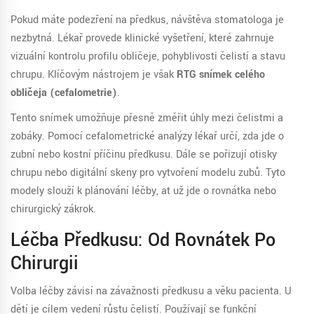
Pokud máte podezření na předkus, návštěva stomatologa je
nezbytná. Lékař provede klinické vyšetření, které zahrnuje
vizuální kontrolu profilu obličeje, pohyblivosti čelistí a stavu
chrupu. Klíčovým nástrojem je však
RTG snímek celého
obličeja (cefalometrie)
.
Tento snímek umožňuje přesně změřit úhly mezi čelistmi a
zobáky. Pomocí cefalometrické analýzy lékař určí, zda jde o
zubní nebo kostní příčinu předkusu. Dále se pořizují otisky
chrupu nebo digitální skeny pro vytvoření modelu zubů. Tyto
modely slouží k plánování léčby, ať už jde o rovnátka nebo
chirurgický zákrok.
Léčba Předkusu: Od Rovnátek Po
Chirurgii
Volba léčby závisí na závažnosti předkusu a věku pacienta. U
dětí je cílem vedení růstu čelistí. Používají se funkční