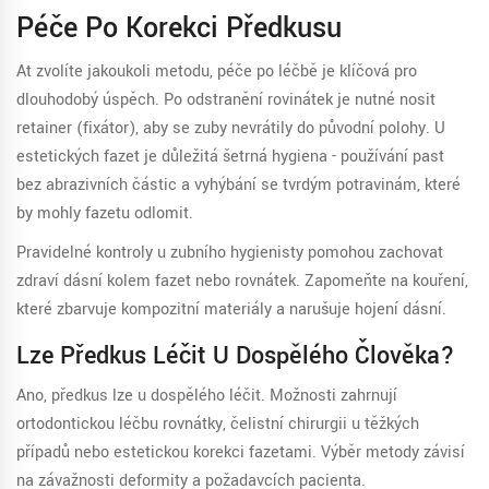
Péče Po Korekci Předkusu
Ať zvolíte jakoukoli metodu, péče po léčbě je klíčová pro
dlouhodobý úspěch. Po odstranění rovinátek je nutné nosit
retainer (fixátor), aby se zuby nevrátily do původní polohy. U
estetických fazet je důležitá šetrná hygiena - používání past
bez abrazivních částic a vyhýbání se tvrdým potravinám, které
by mohly fazetu odlomit.
Pravidelné kontroly u zubního hygienisty pomohou zachovat
zdraví dásní kolem fazet nebo rovnátek. Zapomeňte na kouření,
které zbarvuje kompozitní materiály a narušuje hojení dásní.
Lze Předkus Léčit U Dospělého Člověka?
Ano, předkus lze u dospělého léčit. Možnosti zahrnují
ortodontickou léčbu rovnátky, čelistní chirurgii u těžkých
případů nebo estetickou korekci fazetami. Výběr metody závisí
na závažnosti deformity a požadavcích pacienta.