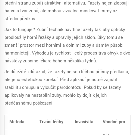
přední stranu zubů
) atraktivní alternativu. Fazety nejen zlepšují
barvu a tvar zubů, ale mohou vizuálně maskovat mírný až
střední předkus.
Jak to funguje? Zubní technik navrhne fazety tak, aby opticky
prodloužily horní řezáky a upravily jejich sklon. Díky tomu se
zmenší prostor mezi horními a dolními zuby a úsměv působí
harmoničtěji. Výhodou je rychlost - celý proces trvá obvykle dvě
návštěvy zubního lékaře během několika týdnů.
Je důležité zdůraznit, že fazety nejsou léčbou příčiny předkusu,
ale jeho estetickou korekcí. Před aplikací je nutné zajistit
stabilitu chrupu a vyloučit parodontózu. Pokud by se fazety
aplikovaly na nestabilní zuby, mohlo by dojít k jejich
předčasnému poškození.
Metoda
Trvání léčby
Invasivita
Vhodné pro