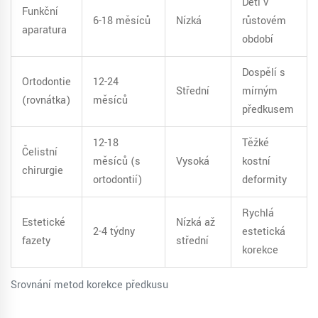
Děti v
Funkční
6-18 měsíců
Nízká
růstovém
aparatura
období
Dospělí s
Ortodontie
12-24
Střední
mírným
(rovnátka)
měsíců
předkusem
12-18
Těžké
Čelistní
měsíců (s
Vysoká
kostní
chirurgie
ortodontií)
deformity
Rychlá
Estetické
Nízká až
2-4 týdny
estetická
fazety
střední
korekce
Srovnání metod korekce předkusu