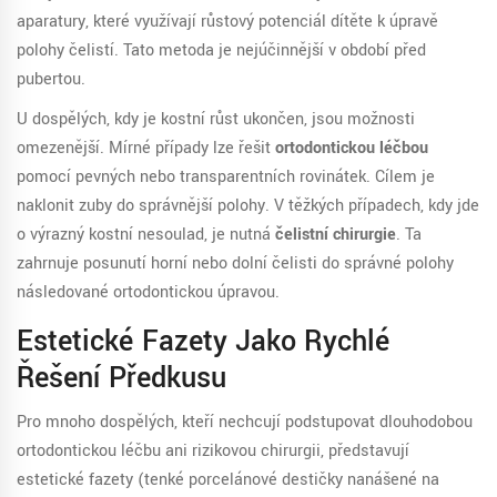
aparatury, které využívají růstový potenciál dítěte k úpravě
polohy čelistí. Tato metoda je nejúčinnější v období před
pubertou.
U dospělých, kdy je kostní růst ukončen, jsou možnosti
omezenější. Mírné případy lze řešit
ortodontickou léčbou
pomocí pevných nebo transparentních rovinátek. Cílem je
naklonit zuby do správnější polohy. V těžkých případech, kdy jde
o výrazný kostní nesoulad, je nutná
čelistní chirurgie
. Ta
zahrnuje posunutí horní nebo dolní čelisti do správné polohy
následované ortodontickou úpravou.
Estetické Fazety Jako Rychlé
Řešení Předkusu
Pro mnoho dospělých, kteří nechcují podstupovat dlouhodobou
ortodontickou léčbu ani rizikovou chirurgii, představují
estetické fazety
(
tenké porcelánové destičky nanášené na