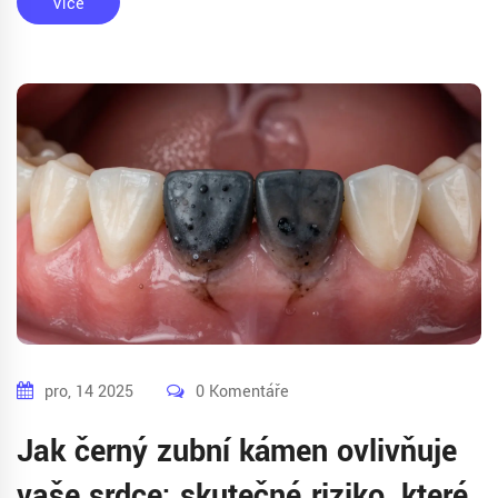
Více
pro, 14 2025
0 Komentáře
Jak černý zubní kámen ovlivňuje
vaše srdce: skutečné riziko, které