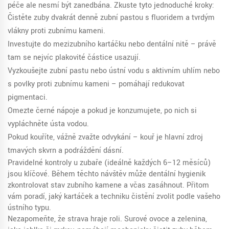
péče ale nesmí být zanedbána. Zkuste tyto jednoduché kroky:
Čistěte zuby dvakrát denně zubní pastou s fluoridem a tvrdým
vlákny proti zubnímu kameni.
Investujte do mezizubního kartáčku nebo dentální nitě – právě
tam se nejvíc plakovité částice usazují.
Vyzkoušejte zubní pastu nebo ústní vodu s aktivním uhlím nebo
s povlky proti zubnímu kameni – pomáhají redukovat
pigmentaci.
Omezte černé nápoje a pokud je konzumujete, po nich si
vypláchněte ústa vodou.
Pokud kouříte, vážně zvažte odvykání – kouř je hlavní zdroj
tmavých skvrn a podráždění dásní.
Pravidelné kontroly u zubaře (ideálně každých 6–12 měsíců)
jsou klíčové. Během těchto návštěv může dentální hygienik
zkontrolovat stav zubního kamene a včas zasáhnout. Přitom
vám poradí, jaký kartáček a techniku čistění zvolit podle vašeho
ústního typu.
Nezapomeňte, že strava hraje roli. Surové ovoce a zelenina,