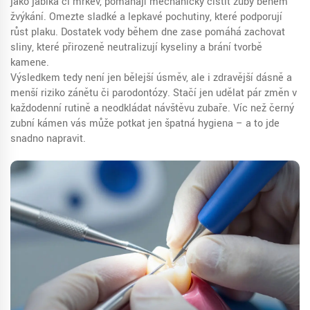
jako jablka či mrkev, pomáhají mechanicky čistit zuby během
žvýkání. Omezte sladké a lepkavé pochutiny, které podporují
růst plaku. Dostatek vody během dne zase pomáhá zachovat
sliny, které přirozeně neutralizují kyseliny a brání tvorbě
kamene.
Výsledkem tedy není jen bělejší úsměv, ale i zdravější dásně a
menší riziko zánětu či parodontózy. Stačí jen udělat pár změn v
každodenní rutině a neodkládat návštěvu zubaře. Víc než černý
zubní kámen vás může potkat jen špatná hygiena – a to jde
snadno napravit.