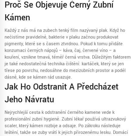
Proč Se Objevuje Černý Zubní
Kámen
Každý z nás má na zubech tenký film nazývaný plak. Když ho
nečistíme pravidelně, bakterie v plaku začnou produkovat
pigmenty, které se s časem ztvrdnou. Pokud k tomu přidáte
konzumaci černých nápojů – káva, čaj, červené víno – a
kouření, vznikne tmavá, téměř černá vrstva. Důležitým faktorem
je také nedostatečná technika čištění: kartáček, který se jen
třese po povrchu, nedosáhne do mezizubních prostor a podél
dásně, kde se kámen rád usazuje.
Jak Ho Odstranit A Předcházet
Jeho Návratu
Nejrychlejší cesta k odstranění černého kamene vede k
profesionální zubní hygieně. Zubní lékař používá ultrazvukový
scaler, který kámen rozbije a odsaje. Po zákroku následuje
leštění, takže se zuby vrátí k jejich přirozenému lesku. Domácí