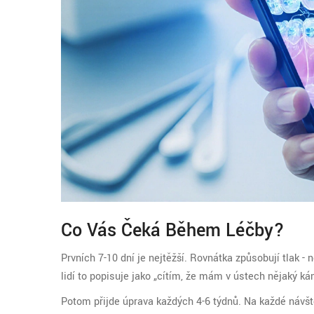
Co Vás Čeká Během Léčby?
Prvních 7-10 dní je nejtěžší. Rovnátka způsobují tlak - n
lidí to popisuje jako „cítím, že mám v ústech nějaký k
Potom přijde úprava každých 4-6 týdnů. Na každé návště