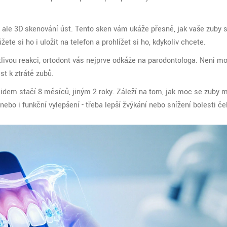
y, ale 3D skenování úst. Tento sken vám ukáže přesně, jak vaše zuby st
e si ho i uložit na telefon a prohlížet si ho, kdykoliv chcete.
livou reakci, ortodont vás nejprve odkáže na parodontologa. Není mo
t k ztrátě zubů.
 lidem stačí 8 měsíců, jiným 2 roky. Záleží na tom, jak moc se zuby 
ebo i funkční vylepšení - třeba lepší žvýkání nebo snížení bolesti čel