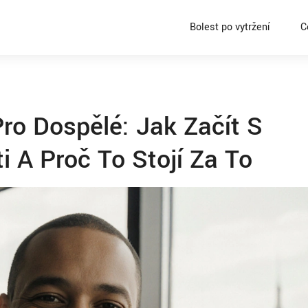
Bolest po vytržení
C
ro Dospělé: Jak Začít S
i A Proč To Stojí Za To