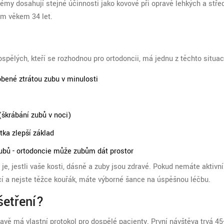
témy dosahují stejné účinnosti jako kovové při opravě lehkých a stře
ým věkem 34 let.
spělých, kteří se rozhodnou pro ortodoncii, má jednu z těchto situac
obené ztrátou zubu v minulosti
(škrábání zubů v noci)
tka zlepší základ
bů - ortodoncie může zubům dát prostor
é je, jestli vaše kosti, dásně a zuby jsou zdravé. Pokud nemáte aktivní
cí a nejste těžce kouřák, máte výborné šance na úspěšnou léčbu.
šetření?
avě má vlastní protokol pro dospělé pacienty. První návštěva trvá 4