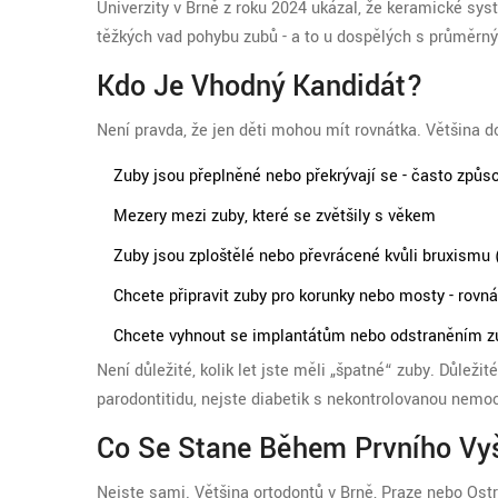
Univerzity v Brně z roku 2024 ukázal, že keramické sys
těžkých vad pohybu zubů - a to u dospělých s průměrn
Kdo Je Vhodný Kandidát?
Není pravda, že jen děti mohou mít rovnátka. Většina do
Zuby jsou přeplněné nebo překrývají se - často způs
Mezery mezi zuby, které se zvětšily s věkem
Zuby jsou zploštělé nebo převrácené kvůli bruxismu 
Chcete připravit zuby pro korunky nebo mosty - rovná
Chcete vyhnout se implantátům nebo odstraněním zu
Není důležité, kolik let jste měli „špatné“ zuby. Důležit
parodontitidu, nejste diabetik s nekontrolovanou nemo
Co Se Stane Během Prvního Vy
Nejste sami. Většina ortodontů v Brně, Praze nebo Ostr