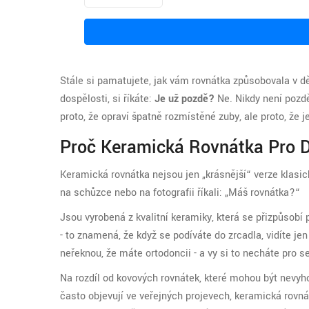
Stále si pamatujete, jak vám rovnátka způsobovala v dě
dospělosti, si říkáte:
Je už pozdě?
Ne. Nikdy není pozdě
proto, že opraví špatně rozmístěné zuby, ale proto, že 
Proč Keramická Rovnátka Pro 
Keramická rovnátka nejsou jen „krásnější“ verze klasický
na schůzce nebo na fotografii říkali: „Máš rovnátka?“
Jsou vyrobená z kvalitní keramiky, která se přizpůsobí
- to znamená, že když se podíváte do zrcadla, vidíte je
neřeknou, že máte ortodoncii - a vy si to necháte pro s
Na rozdíl od kovových rovnátek, které mohou být nevyhov
často objevují ve veřejných projevech, keramická rovnát