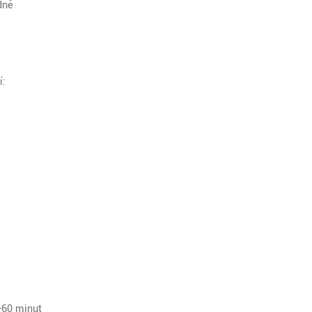
dně
í:
5-60 minut