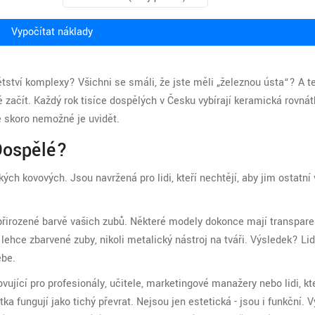
Vypočítat náklady
tství komplexy? Všichni se smáli, že jste měli „železnou ústa“? A te
 začít. Každý rok tisíce dospělých v Česku vybírají keramická rovnát
je skoro nemožné je uvidět.
Dospělé?
ch kovových. Jsou navržená pro lidi, kteří nechtějí, aby jim ostatní 
 přirozené barvě vašich zubů. Některé modely dokonce mají transpare
n lehce zbarvené zuby, nikoli metalický nástroj na tváři. Výsledek? L
ebe.
ující pro profesionály, učitele, marketingové manažery nebo lidi, kt
ka fungují jako tichý převrat. Nejsou jen estetická - jsou i funkční. 