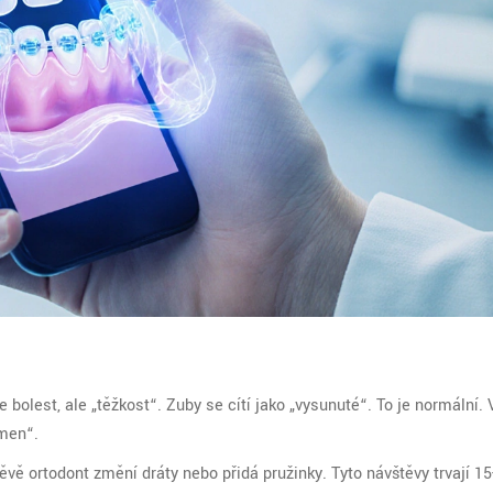
e bolest, ale „těžkost“. Zuby se cítí jako „vysunuté“. To je normální. 
ámen“.
vě ortodont změní dráty nebo přidá pružinky. Tyto návštěvy trvají 15