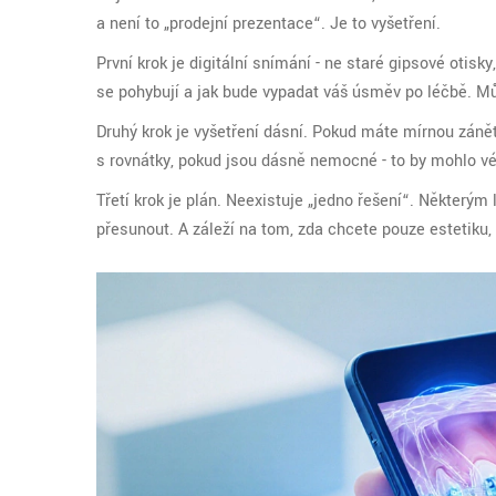
a není to „prodejní prezentace“. Je to vyšetření.
První krok je digitální snímání - ne staré gipsové otisk
se pohybují a jak bude vypadat váš úsměv po léčbě. Můžet
Druhý krok je vyšetření dásní. Pokud máte mírnou zánět
s rovnátky, pokud jsou dásně nemocné - to by mohlo vés
Třetí krok je plán. Neexistuje „jedno řešení“. Některým
přesunout. A záleží na tom, zda chcete pouze estetiku, n