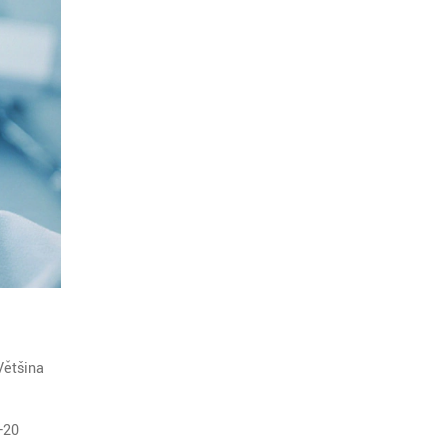
Většina
-20