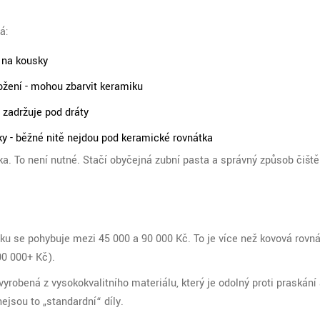
á:
 na kousky
ložení - mohou zbarvit keramiku
 zadržuje pod dráty
ky - běžné nitě nejdou pod keramické rovnátka
átka. To není nutné. Stačí obyčejná zubní pasta a správný způsob čišt
esku se pohybuje mezi 45 000 a 90 000 Kč. To je více než kovová rovn
00 000+ Kč).
yrobená z vysokokvalitního materiálu, který je odolný proti praskání
ejsou to „standardní“ díly.