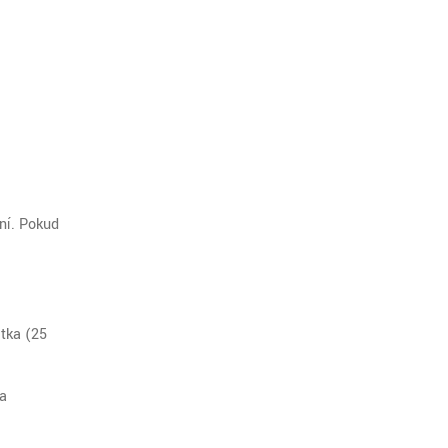
ění. Pokud
átka (25
 a