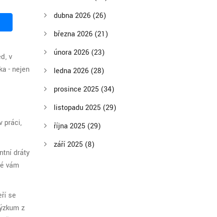
dubna 2026
(26)
března 2026
(21)
února 2026
(23)
ď, v
ka - nejen
ledna 2026
(28)
prosince 2025
(34)
listopadu 2025
(29)
v práci,
října 2025
(29)
září 2025
(8)
ntní dráty
idé vám
eří se
Výzkum z