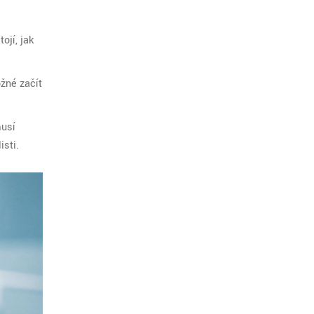
ojí, jak
žné začít
musí
isti.