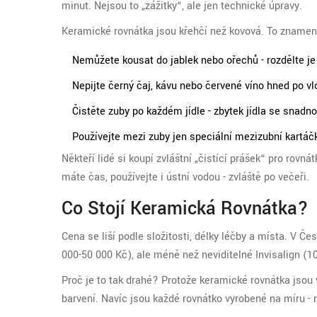
minut. Nejsou to „zážitky“, ale jen technické úpravy.
Keramické rovnátka jsou křehčí než kovová. To znamen
Nemůžete kousat do jablek nebo ořechů - rozdělte je
Nepijte černý čaj, kávu nebo červené víno hned po v
Čistěte zuby po každém jídle - zbytek jídla se snadno
Používejte mezi zuby jen speciální mezizubní kartáč
Někteří lidé si koupí zvláštní „čistící prášek“ pro rovn
máte čas, používejte i ústní vodou - zvláště po večeři.
Co Stojí Keramická Rovnátka?
Cena se liší podle složitosti, délky léčby a místa. V Č
000-50 000 Kč), ale méně než neviditelné Invisalign (1
Proč je to tak drahé? Protože keramické rovnátka jsou v
barvení. Navíc jsou každé rovnátko vyrobené na míru - n