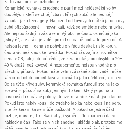
za to znát, než se rozhodnete.
Keramická rovnátka
ortodoncie
patří mezi nejčastější volby
dospělých, kteří se chtějí zbavit křivých zubů, ale nechtějí
vypadat jako teenagery. Na rozdíl od kovových drátků jsou barvy
zubů přizpůsobené — nevynikají, když se smějete nebo mluvíte.
Ale nejsou žádným zázrakem. Výrobci je často označují jako
„skryté“, ale stále je vidět, pokud se na ně podíváte pozorně. A
nejsou levné — cena se pohybuje v řádu desítek tisíc korun,
často víc než klasické rovnátka. Pokud vás zajímá,
rovnátka
cena
v ČR, tak je dobré vědět, že keramické jsou obvykle o 20–
40 % dražší než kovové. A nezapomeňte: nejsou vhodné pro
všechny případy. Pokud máte velmi závažné zubní vadě, může
váš ortodont doporučit kovové rovnátka jako efektivnější řešení.
Co se týče
křivé zuby
, keramická rovnátka fungují stejně jako
kovová — působí na zuby jemným tlakem, který je pomalu
posouvá do správné polohy. Jenže keramické části jsou křehčí.
Pokud jste někdy kousli do tvrdého jablka nebo kousli na pero,
víte, že keramika se může poškodit. A pokud se jedna část
rozbije, musíte jít k lékaři, aby ji vyměnil. To znamená další
náklady a čas. Také se v nich snadněji ukládá plak, protože mají
větší povrchovou hladinu než kov. To znamená, že čištění