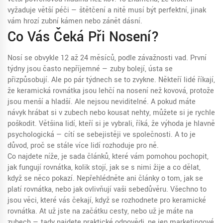
vyžaduje větší péči — štětčení a nitě musí být perfektní, jinak
vám hrozí zubní kámen nebo zánět dásní.
Co Vás Čeká Při Nosení?
Nosí se obvykle 12 až 24 měsíců, podle závažnosti vad. První
týdny jsou často nepříjemné — zuby bolejí, ústa se
přizpůsobují. Ale po pár týdnech se to zvykne. Někteří lidé říkají,
že keramická rovnátka jsou lehčí na nosení než kovová, protože
jsou menší a hladší. Ale nejsou neviditelné. A pokud máte
návyk hrábat si v zubech nebo kousat nehty, můžete si je rychle
poškodit. Většina lidí, kteří si je vybrali, říká, že výhoda je hlavně
psychologická — cítí se sebejistěji ve společnosti. A to je
důvod, proč se stále více lidí rozhoduje pro ně.
Co najdete níže, je sada článků, které vám pomohou pochopit,
jak fungují rovnátka, kolik stojí, jak se s nimi žije a co dělat,
když se něco pokazí. Nepřehlédněte ani články o tom, jak se
platí rovnátka, nebo jak ovlivňují vaši sebedůvěru. Všechno to
jsou věci, které vás čekají, když se rozhodnete pro keramické
rovnátka. Ať už jste na začátku cesty, nebo už je máte na
zubech — tady najdete praktické odpovědi, ne jen marketingové