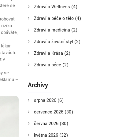
které se
Zdraví a Wellness
(4)
Zdraví a péče o tělo
(4)
ůsobovat
riziko
Zdraví a medicína
(2)
 obáváte,
Zdraví a životní styl
(2)
 lékař
stavách.
Zdraví a Krása
(2)
t v
Zdraví a péče
(2)
ny se
 reklamu –
Archivy
srpna 2026
(6)
července 2026
(30)
června 2026
(30)
května 2026
(32)