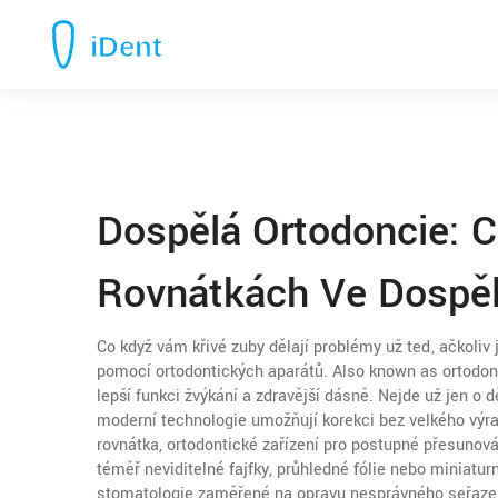
Dospělá Ortodoncie: C
Rovnátkách Ve Dospěl
Co když vám křivé zuby dělají problémy už teď, ačkoliv 
pomocí ortodontických aparátů
. Also known as
ortodon
lepší funkci žvýkání a zdravější dásně.
Nejde už jen o d
moderní technologie umožňují korekci bez velkého výraz
rovnátka
,
ortodontické zařízení pro postupné přesunov
téměř neviditelné fajfky, průhledné fólie nebo miniatu
stomatologie zaměřené na opravu nesprávného seřazení