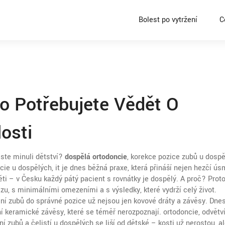
Bolest po vytržení
C
o Potřebujete Vědět O
osti
jste minuli dětství?
dospělá ortodoncie
,
korekce pozice zubů u dosp
cie u dospělých
, it je dnes běžná praxe, která přináší nejen hezčí úsm
ěti – v Česku každý pátý pacient s rovnátky je dospělý. A proč? Prot
u, s minimálními omezeními a s výsledky, které vydrží celý život.
ání zubů do správné pozice
už nejsou jen kovové dráty a závěsy. Dnes
rní keramické závěsy, které se téměř nerozpoznají.
ortodoncie
,
odvětv
 zubů a čelistí
u dospělých se liší od dětské – kosti už nerostou, a