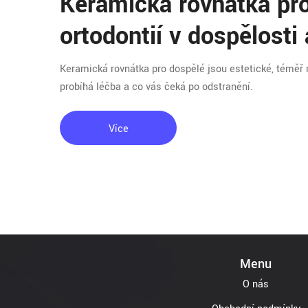
Keramická rovnátka pro
ortodontií v dospělosti 
Keramická rovnátka pro dospělé jsou estetické, téměř nev
probíhá léčba a co vás čeká po odstranění.
Více
Menu
O nás