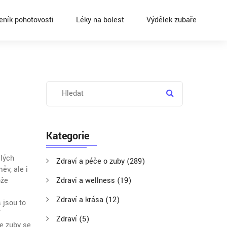
eník pohotovosti
Léky na bolest
Výdělek zubaře
Kategorie
ělých
Zdraví a péče o zuby
(289)
ěv, ale i
ože
Zdraví a wellness
(19)
Zdraví a krása
(12)
 jsou to
í
Zdraví
(5)
le zuby se