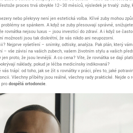
 přestože proces trvá obvykle 12–30 měsíců, výsledek je trvalý: zuby, 
mezery nebo překryvy
není jen estetická volba. Křivé zuby mohou zp
 problémy se spánkem. A když se zuby přesouvají správně, snižujete 
 rovnátka nejsou luxus – jsou investicí do zdraví. A i když se často
ní možnosti jsou tak diskrétní, že vás nikdo ani neupozorní.
i? Nejprve vyšetření – snímky, odtisky, analýza. Pak plán, který vám
ní – vše závisí na vašich zubech, vašem životním stylu a vašich před
 jen proto, že jsou levnější. A co cena? Víte, že rovnátka se dají plati
okrývají náklady, pokud je léčba medicínsky indikovaná?
ás trápí: od toho, jak se žít s rovnátky v práci, přes to, jaké potravi
doncii. Všechny příběhy jsou reálné, všechny rady praktické. Nejde o
e pro
dospělá ortodoncie
.