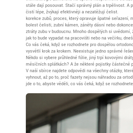
stále dají posouvat. Stačí správný plán a trpělivost. A
čistí lépe, žvýkají efektivněji a nezatěžují čelist.
korekce zubů
,
proces, který opravuje špatné seřazení, 
bolest čelisti, zubní kámen, záněty dásní nebo dokonce
ztráty zubu v budoucnu. Mnoho dospělých si uvědomí, že
jak to bude vypadat na pracovišti nebo na večírku, dneš
Co vás čeká, když se rozhodnete pro dospělou ortodonci
vysvětlí krok za krokem. Neexistuje jedno správné řeše
Někdo si vybere průhledné fólie, jiný trpí kovovými dráty
měsíčních splátkách? A že některé pojistky částečně p
V naší sbírce najdete odpovědi na všechny otázky, které v
vyhnout, až po to, proč fazety nejsou náhradou za orto
jde o to, abyste věděli, co vás čeká, když se rozhodnet