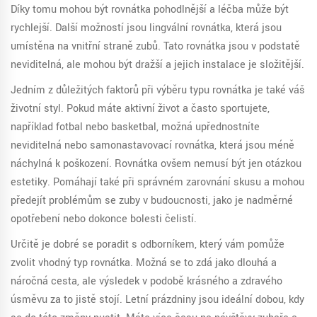
Díky tomu mohou být rovnátka pohodlnější a léčba může být
rychlejší. Další možností jsou lingvální rovnátka, která jsou
umístěna na vnitřní straně zubů. Tato rovnátka jsou v podstatě
neviditelná, ale mohou být dražší a jejich instalace je složitější.
Jedním z důležitých faktorů při výběru typu rovnátka je také váš
životní styl. Pokud máte aktivní život a často sportujete,
například fotbal nebo basketbal, možná upřednostníte
neviditelná nebo samonastavovací rovnátka, která jsou méně
náchylná k poškození. Rovnátka ovšem nemusí být jen otázkou
estetiky. Pomáhají také při správném zarovnání skusu a mohou
předejít problémům se zuby v budoucnosti, jako je nadměrné
opotřebení nebo dokonce bolesti čelistí.
Určitě je dobré se poradit s odborníkem, který vám pomůže
zvolit vhodný typ rovnátka. Možná se to zdá jako dlouhá a
náročná cesta, ale výsledek v podobě krásného a zdravého
úsměvu za to jistě stojí. Letní prázdniny jsou ideální dobou, kdy