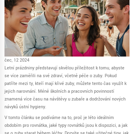
čec, 12 2024
Letní prázdniny představují skvělou příležitost k tomu, abyste
se více zaměřili na své zdraví, včetně péče o zuby. Pokud
patříte mezi ty, kteří mají křivé zuby, můžete tento čas využít k
jejich narovnání. Méně školních a pracovních povinností
znamená více času na návštěvy u zubaře a dodržování nových
návyků ústní hygieny.
V tomto článku se podíváme na to, proč je léto ideálním
obdobím pro rovnátka, jaké typy rovnátků jsou k dispozici, a jak
se o zuby starat během léčby. Dozvíte se také užitečné tipy, jak