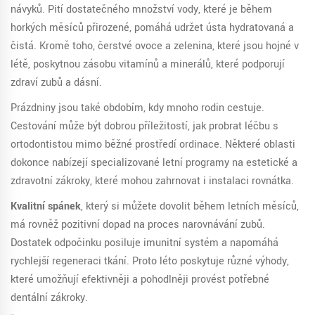
návyků. Pití dostatečného množství vody, které je během
horkých měsíců přirozené, pomáhá udržet ústa hydratovaná a
čistá. Kromě toho, čerstvé ovoce a zelenina, které jsou hojné v
létě, poskytnou zásobu vitamínů a minerálů, které podporují
zdraví zubů a dásní.
Prázdniny jsou také obdobím, kdy mnoho rodin cestuje.
Cestování může být dobrou příležitostí, jak probrat léčbu s
ortodontistou mimo běžné prostředí ordinace. Některé oblasti
dokonce nabízejí specializované letní programy na estetické a
zdravotní zákroky, které mohou zahrnovat i instalaci rovnátka.
Kvalitní spánek
, který si můžete dovolit během letních měsíců,
má rovněž pozitivní dopad na proces narovnávání zubů.
Dostatek odpočinku posiluje imunitní systém a napomáhá
rychlejší regeneraci tkání. Proto léto poskytuje různé výhody,
které umožňují efektivněji a pohodlněji provést potřebné
dentální zákroky.