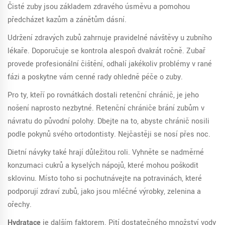
Čisté zuby jsou základem zdravého úsměvu a pomohou
předcházet kazům a zánětům dásní.
Udržení zdravých zubů zahrnuje pravidelné návštěvy u zubního
lékaře. Doporučuje se kontrola alespoň dvakrát ročně. Zubař
provede profesionální čištění, odhalí jakékoliv problémy v rané
fázi a poskytne vám cenné rady ohledně péče o zuby.
Pro ty, kteří po rovnátkách dostali retenční chránič, je jeho
nošení naprosto nezbytné. Retenční chrániče brání zubům v
návratu do původní polohy. Dbejte na to, abyste chránič nosili
podle pokynů svého ortodontisty. Nejčastěji se nosí přes noc.
Dietní návyky také hrají důležitou roli. Vyhněte se nadměrné
konzumaci cukrů a kyselých nápojů, které mohou poškodit
sklovinu. Místo toho si pochutnávejte na potravinách, které
podporují zdraví zubů, jako jsou mléčné výrobky, zelenina a
ořechy.
Hydratace
je dalším faktorem. Pití dostatečného množství vody