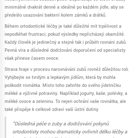
minimálně dvakrát denně a ideálně po každém jídle, aby se
předešlo usazování bakterií kolem zámků a drátků.
Během ortodontické léčby je také důležité mít trpělivost a
nepodléhat frustraci, pokud výsledky nepřicházejí okamžitě.
Každý člověk je jedinečný a stejně tak i průběh rovnání zubů.
Pevná víra a důsledné dodržování doporučení od specialisty
však přinese časem ovoce.
Strava hraje v procesu narovnávání zubů rovněž důležitou roli.
Vyhýbejte se tvrdým a lepkavým jídlům, která by mohla
poškodit rovnátka. Místo toho zahrňte do svého jídelníčku
měkké a výživné potraviny. Například jogurty, kaše, polévky, a
měkké ovoce a zeleninu. To nejen ochrání vaše rovnátka, ale
také přispěje k celkové zdraví vaší ústní dutiny.
"Důsledná péče o zuby a dodržování pokynů
ortodontisty mohou dramaticky ovlivnit délku léčby a