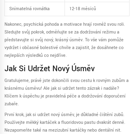
Snímatelná rovnátka
12-18 měsíců
Nakonec, psychická pohoda a motivace hrají rovněž svou roli.
Sledujte svůj pokrok, odměňujte se za dodržování režimu a
představujte si svůj nový, krásný úsměv. To vše vám pomůže
vydržet i občasné bolestivé chvíle a zajistit, že dosáhnete co
nejlepších výsledků co nejdříve.
Jak Si Udržet Nový Úsměv
Gratulujeme, právě jste dokončili svou cestu k rovným zubům a
krásnému úsměvu! Ale jak si udržet tento zázrak i nadále?
Klíčem k úspěchu je pravidelná péče a dodržování doporučení
zubaře.
První krok, jak si udržet nový úsměv, je důkladné čištění zubů.
Používejte měkký kartáček a fluoridovou pastu dvakrát denně.
Nezapomeňte také na mezizubní kartáčky nebo dentální nit.