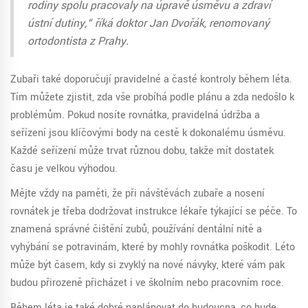
rodiny spolu pracovaly na úpravě úsměvu a zdraví
ústní dutiny,“ říká doktor Jan Dvořák, renomovaný
ortodontista z Prahy.
Zubaři také doporučují pravidelné a časté kontroly během léta.
Tím můžete zjistit, zda vše probíhá podle plánu a zda nedošlo k
problémům. Pokud nosíte rovnátka, pravidelná údržba a
seřízení jsou klíčovými body na cestě k dokonalému úsměvu.
Každé seřízení může trvat různou dobu, takže mít dostatek
času je velkou výhodou.
Mějte vždy na paměti, že při návštěvách zubaře a nosení
rovnátek je třeba dodržovat instrukce lékaře týkající se péče. To
znamená správné čištění zubů, používání dentální nitě a
vyhýbání se potravinám, které by mohly rovnátka poškodit. Léto
může být časem, kdy si zvyklý na nové návyky, které vám pak
budou přirozeně přicházet i ve školním nebo pracovním roce.
Během léta je také dobré naplánovat do budoucna, co bude