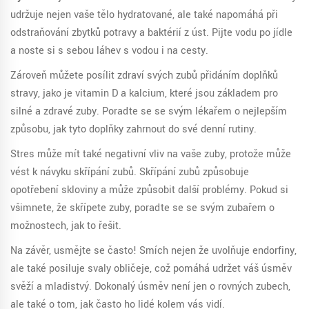
udržuje nejen vaše tělo hydratované, ale také napomáhá při
odstraňování zbytků potravy a baktérií z úst. Pijte vodu po jídle
a noste si s sebou láhev s vodou i na cesty.
Zároveň můžete posílit zdraví svých zubů přidáním doplňků
stravy, jako je vitamin D a kalcium, které jsou základem pro
silné a zdravé zuby. Poraďte se se svým lékařem o nejlepším
způsobu, jak tyto doplňky zahrnout do své denní rutiny.
Stres může mít také negativní vliv na vaše zuby, protože může
vést k návyku skřípání zubů. Skřípání zubů způsobuje
opotřebení skloviny a může způsobit další problémy. Pokud si
všimnete, že skřípete zuby, poraďte se se svým zubařem o
možnostech, jak to řešit.
Na závěr, usmějte se často! Smích nejen že uvolňuje endorfiny,
ale také posiluje svaly obličeje, což pomáhá udržet váš úsměv
svěží a mladistvý. Dokonalý úsměv není jen o rovných zubech,
ale také o tom, jak často ho lidé kolem vás vidí.