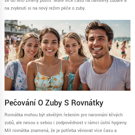
se do této změny pustit. Máte více času na návštěvy zubaře a
na zvyknutí si na nový režim péče o zuby.
Pečování O Zuby S Rovnátky
Rovnátka mohou být skvělým řešením pro narovnání křivých
zubů, ale nesou s sebou i zodpovědnost v rámci ústní hygieny.
Mít rovnátka znamená, že je potřeba věnovat více času a