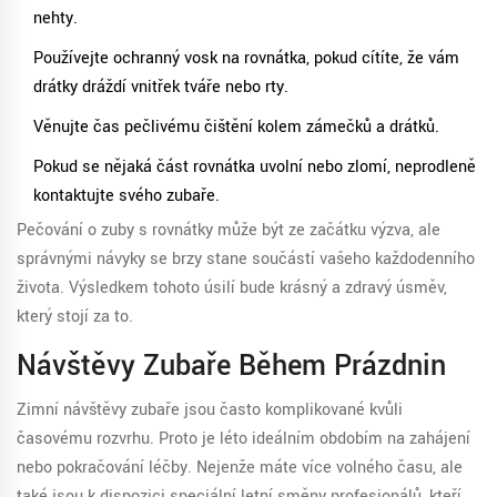
nehty.
Používejte ochranný vosk na rovnátka, pokud cítíte, že vám
drátky dráždí vnitřek tváře nebo rty.
Věnujte čas pečlivému čištění kolem zámečků a drátků.
Pokud se nějaká část rovnátka uvolní nebo zlomí, neprodleně
kontaktujte svého zubaře.
Pečování o zuby s rovnátky může být ze začátku výzva, ale
správnými návyky se brzy stane součástí vašeho každodenního
života. Výsledkem tohoto úsilí bude krásný a zdravý úsměv,
který stojí za to.
Návštěvy Zubaře Během Prázdnin
Zimní návštěvy zubaře jsou často komplikované kvůli
časovému rozvrhu. Proto je léto ideálním obdobím na zahájení
nebo pokračování léčby. Nejenže máte více volného času, ale
také jsou k dispozici speciální letní směny profesionálů, kteří