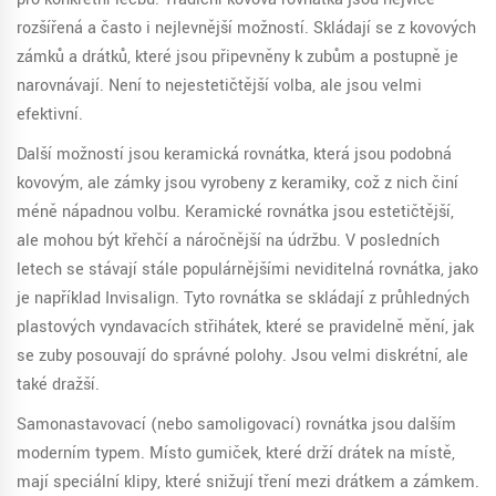
rozšířená a často i nejlevnější možností. Skládají se z kovových
zámků a drátků, které jsou připevněny k zubům a postupně je
narovnávají. Není to nejestetičtější volba, ale jsou velmi
efektivní.
Další možností jsou keramická rovnátka, která jsou podobná
kovovým, ale zámky jsou vyrobeny z keramiky, což z nich činí
méně nápadnou volbu. Keramické rovnátka jsou estetičtější,
ale mohou být křehčí a náročnější na údržbu. V posledních
letech se stávají stále populárnějšími neviditelná rovnátka, jako
je například Invisalign. Tyto rovnátka se skládají z průhledných
plastových vyndavacích střihátek, které se pravidelně mění, jak
se zuby posouvají do správné polohy. Jsou velmi diskrétní, ale
také dražší.
Samonastavovací (nebo samoligovací) rovnátka jsou dalším
moderním typem. Místo gumiček, které drží drátek na místě,
mají speciální klipy, které snižují tření mezi drátkem a zámkem.