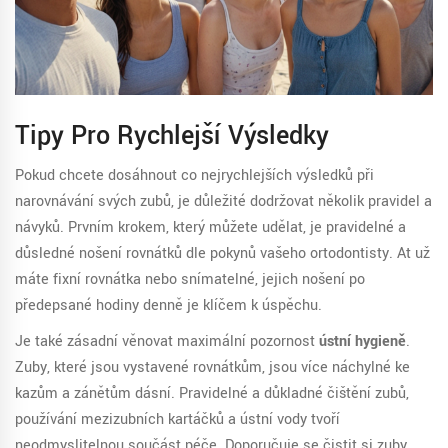
Tipy Pro Rychlejší Výsledky
Pokud chcete dosáhnout co nejrychlejších výsledků při
narovnávání svých zubů, je důležité dodržovat několik pravidel a
návyků. Prvním krokem, který můžete udělat, je pravidelné a
důsledné nošení rovnátků dle pokynů vašeho ortodontisty. Ať už
máte fixní rovnátka nebo snímatelné, jejich nošení po
předepsané hodiny denně je klíčem k úspěchu.
Je také zásadní věnovat maximální pozornost
ústní hygieně
.
Zuby, které jsou vystavené rovnátkům, jsou více náchylné ke
kazům a zánětům dásní. Pravidelné a důkladné čištění zubů,
používání mezizubních kartáčků a ústní vody tvoří
neodmyslitelnou součást péče. Doporučuje se čistit si zuby