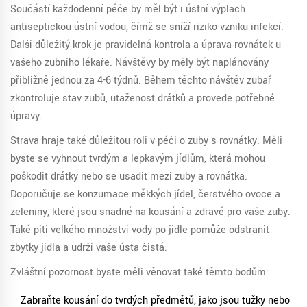
Součástí každodenní péče by měl být i ústní výplach
antiseptickou ústní vodou, čímž se sníží riziko vzniku infekcí.
Další důležitý krok je pravidelná kontrola a úprava rovnátek u
vašeho zubního lékaře. Návštěvy by měly být naplánovány
přibližně jednou za 4-6 týdnů. Během těchto návštěv zubař
zkontroluje stav zubů, utaženost drátků a provede potřebné
úpravy.
Strava hraje také důležitou roli v péči o zuby s rovnátky. Měli
byste se vyhnout tvrdým a lepkavým jídlům, která mohou
poškodit drátky nebo se usadit mezi zuby a rovnátka.
Doporučuje se konzumace měkkých jídel, čerstvého ovoce a
zeleniny, které jsou snadné na kousání a zdravé pro vaše zuby.
Také pití velkého množství vody po jídle pomůže odstranit
zbytky jídla a udrží vaše ústa čistá.
Zvláštní pozornost byste měli věnovat také těmto bodům:
Zabraňte kousání do tvrdých předmětů, jako jsou tužky nebo