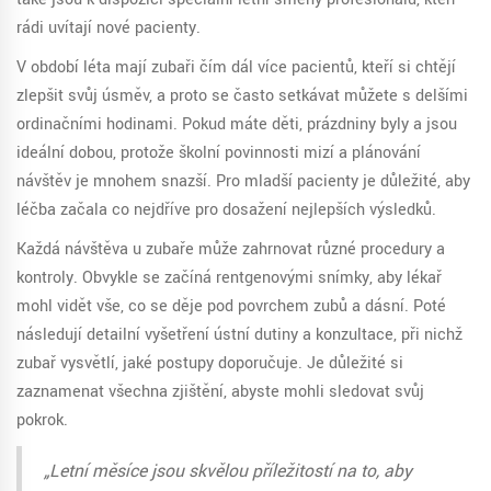
rádi uvítají nové pacienty.
V období léta mají zubaři čím dál více pacientů, kteří si chtějí
zlepšit svůj úsměv, a proto se často setkávat můžete s delšími
ordinačními hodinami. Pokud máte děti, prázdniny byly a jsou
ideální dobou, protože školní povinnosti mizí a plánování
návštěv je mnohem snazší. Pro mladší pacienty je důležité, aby
léčba začala co nejdříve pro dosažení nejlepších výsledků.
Každá návštěva u zubaře může zahrnovat různé procedury a
kontroly. Obvykle se začíná rentgenovými snímky, aby lékař
mohl vidět vše, co se děje pod povrchem zubů a dásní. Poté
následují detailní vyšetření ústní dutiny a konzultace, při nichž
zubař vysvětlí, jaké postupy doporučuje. Je důležité si
zaznamenat všechna zjištění, abyste mohli sledovat svůj
pokrok.
„Letní měsíce jsou skvělou příležitostí na to, aby