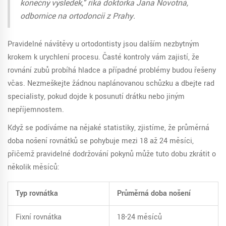
konečný výsledek," říká doktorka Jana Novotná,
odbornice na ortodoncii z Prahy.
Pravidelné návštěvy u ortodontisty jsou dalším nezbytným
krokem k urychlení procesu. Časté kontroly vám zajistí, že
rovnání zubů probíhá hladce a případné problémy budou řešeny
včas. Nezmeškejte žádnou naplánovanou schůzku a dbejte rad
specialisty, pokud dojde k posunutí drátku nebo jiným
nepříjemnostem.
Když se podíváme na nějaké statistiky, zjistíme, že průměrná
doba nošení rovnátků se pohybuje mezi 18 až 24 měsíci,
přičemž pravidelné dodržování pokynů může tuto dobu zkrátit o
několik měsíců:
Typ rovnátka
Průměrná doba nošení
Fixní rovnátka
18-24 měsíců