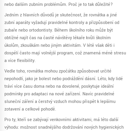
nebo dalším zubním problémům. Proč je to tak důležité?
Jedním z hlavních důvodů je skutečnost, že rovnátka a jiné
zubní aparáty vyžadují pravidelné kontroly a přizpůsobení od
zubaře nebo ortodontisty. Během školního roku může být
obtížné najít čas na časté návštěvy lékaře kvůli školním
úkolům, zkouškám nebo jiným aktivitám. V létě však děti i
dospělí často mají volnější program, což znamená méně stresu
a více flexibility.
Vedle toho, rovnátka mohou zpočátku způsobovat určité
nepohodlí, jako je bolest nebo podráždění dásní. Léto, kdy lidé
tráví více času doma nebo na dovolené, poskytuje ideální
podmínky pro adaptaci na nové zařízení. Navíc pravidelné
sluneční záření a čerstvý vzduch mohou přispět k lepšímu
zotavení a celkové pohodě.
Pro ty, kteří se zabývají venkovními aktivitami, má léto další
výhodu: možnost snadnějšího dodržování nových hygienických