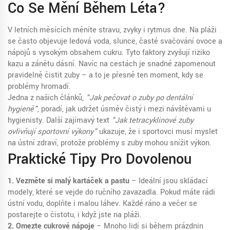
Co Se Mění Během Léta?
V letních měsících měníte stravu, zvyky i rytmus dne. Na pláži
se často objevuje ledová voda, slunce, časté svačování ovoce a
nápojů s vysokým obsahem cukru. Tyto faktory zvyšují riziko
kazu a zánětu dásní. Navíc na cestách je snadné zapomenout
pravidelně čistit zuby – a to je přesně ten moment, kdy se
problémy hromadí.
Jedna z našich článků,
"Jak pečovat o zuby po dentální
hygieně"
, poradí, jak udržet úsměv čistý i mezi návštěvami u
hygienisty. Další zajímavý text
"Jak tetracyklinové zuby
ovlivňují sportovní výkony"
ukazuje, že i sportovci musí myslet
na ústní zdraví, protože problémy s zuby mohou snížit výkon.
Praktické Tipy Pro Dovolenou
1. Vezměte si malý kartáček a pastu
– Ideální jsou skládací
modely, které se vejde do ručního zavazadla. Pokud máte rádi
ústní vodu, doplňte i malou láhev. Každé ráno a večer se
postarejte o čistotu, i když jste na pláži.
2. Omezte cukrové nápoje
– Mnoho lidí si během prázdnin