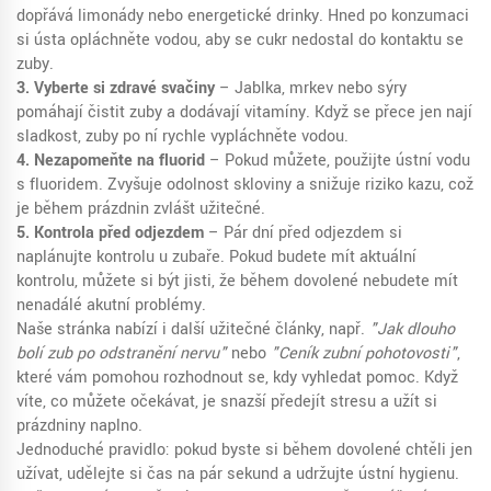
dopřává limonády nebo energetické drinky. Hned po konzumaci
si ústa opláchněte vodou, aby se cukr nedostal do kontaktu se
zuby.
3. Vyberte si zdravé svačiny
– Jablka, mrkev nebo sýry
pomáhají čistit zuby a dodávají vitamíny. Když se přece jen nají
sladkost, zuby po ní rychle vypláchněte vodou.
4. Nezapomeňte na fluorid
– Pokud můžete, použijte ústní vodu
s fluoridem. Zvyšuje odolnost skloviny a snižuje riziko kazu, což
je během prázdnin zvlášť užitečné.
5. Kontrola před odjezdem
– Pár dní před odjezdem si
naplánujte kontrolu u zubaře. Pokud budete mít aktuální
kontrolu, můžete si být jisti, že během dovolené nebudete mít
nenadálé akutní problémy.
Naše stránka nabízí i další užitečné články, např.
"Jak dlouho
bolí zub po odstranění nervu"
nebo
"Ceník zubní pohotovosti"
,
které vám pomohou rozhodnout se, kdy vyhledat pomoc. Když
víte, co můžete očekávat, je snazší předejít stresu a užít si
prázdniny naplno.
Jednoduché pravidlo: pokud byste si během dovolené chtěli jen
užívat, udělejte si čas na pár sekund a udržujte ústní hygienu.