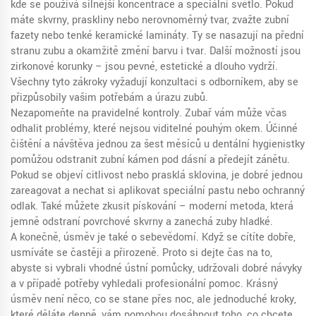
kde se používá silnější koncentrace a speciální světlo. Pokud
máte skvrny, praskliny nebo nerovnoměrný tvar, zvažte zubní
fazety nebo tenké keramické lamináty. Ty se nasazují na přední
stranu zubu a okamžitě změní barvu i tvar. Další možností jsou
zirkonové korunky – jsou pevné, estetické a dlouho vydrží.
Všechny tyto zákroky vyžadují konzultaci s odborníkem, aby se
přizpůsobily vašim potřebám a úrazu zubů.
Nezapomeňte na pravidelné kontroly. Zubař vám může včas
odhalit problémy, které nejsou viditelné pouhým okem. Účinné
čištění a návštěva jednou za šest měsíců u dentální hygienistky
pomůžou odstranit zubní kámen pod dásní a předejít zánětu.
Pokud se objeví citlivost nebo prasklá sklovina, je dobré jednou
zareagovat a nechat si aplikovat speciální pastu nebo ochranný
odlak. Také můžete zkusit pískování – moderní metoda, která
jemně odstraní povrchové skvrny a zanechá zuby hladké.
A konečně, úsměv je také o sebevědomí. Když se cítíte dobře,
usmíváte se častěji a přirozeně. Proto si dejte čas na to,
abyste si vybrali vhodné ústní pomůcky, udržovali dobré návyky
a v případě potřeby vyhledali profesionální pomoc. Krásný
úsměv není něco, co se stane přes noc, ale jednoduché kroky,
které děláte denně, vám pomohou dosáhnout toho, co chcete.