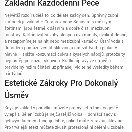
Základní Každodenní Péče
Největší rozdíl udělá to, co děláte každý den. Správný zubní
kartáček je základ – Curaprox nebo Sonicare s měkkými
štětinami jsou šetrné k dásním a dobře čistí mezizubní
prostory. Kartáčovat si zuby alespoň dva minuty, dvakrát denně,
a nezapomínejte na nit nebo mezizubní kartáčky. Ústní voda s
fluoridem pomůže zesílit sklovinu a omezit tvorbu plaku. A
hlavně – snižte konzumaci cukru a kyselých nápojů, protože ty
nejčastěji poškozují sklovinu. Krátké úpravy ve stravě a
pravidelný režim čištění už přinášejí viditelné výsledky během
pár týdnů.
Estetické Zákroky Pro Dokonalý
Úsměv
Když je základ v pořádku, můžete přemýšlet o tom, co ještě
vylepšit. Bělení zubů je nejčastější volba – domácí sady s
gelovým krémem fungují dobře, pokud máte zdravou sklovinu.
Pro trvalejší efekt můžete zkusit profesionální bělení u zubaře,