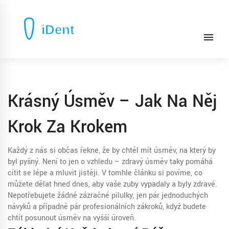
Krásný Úsměv – Jak Na Něj
Krok Za Krokem
Každý z nás si občas řekne, že by chtěl mít úsměv, na který by
byl pyšný. Není to jen o vzhledu – zdravý úsměv taky pomáhá
cítit se lépe a mluvit jistěji. V tomhle článku si povíme, co
můžete dělat hned dnes, aby vaše zuby vypadaly a byly zdravé.
Nepotřebujete žádné zázračné pilulky, jen pár jednoduchých
návyků a případně pár profesionálních zákroků, když budete
chtít posunout úsměv na vyšší úroveň.