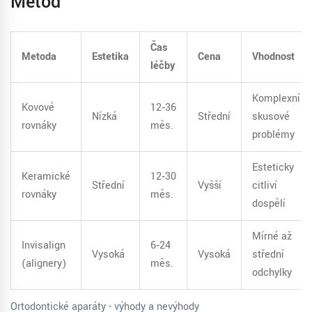
Metod
Čas
Metoda
Estetika
Cena
Vhodnost
léčby
Komplexní
Kovové
12‑36
Nízká
Střední
skusové
rovnáky
měs.
problémy
Esteticky
Keramické
12‑30
Střední
Vyšší
citliví
rovnáky
měs.
dospělí
Mírné až
Invisalign
6‑24
Vysoká
Vysoká
střední
(alignery)
měs.
odchylky
Ortodontické aparáty - výhody a nevýhody