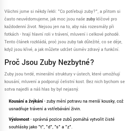
Všichni jsme si někdy řekli: "Co potřebuji zuby?", a přitom si
často neuvědomujeme, jak moc jsou naše
zuby
klíčové pro
každodenní život. Nejsou jen na to, aby nás rozesmály při
fotkách - hrají hlavní roli v trávení, mluvení i celkové pohodě.
Tento článek rozkládá, proč jsou zuby tak důležité, co se děje,
když jsou křivé, a jak můžete udržet úsměv zdravý a funkční.
Proč Jsou Zuby Nezbytné?
Zuby
jsou tvrdé, minerální struktury v ústech, které umožňují
kousání, mluvení a podporují čelistní kost. Bez nich bychom se
sotva najedli a náš hlas by byl nejasný.
Kousání a žvýkání
- zuby mění potravu na menší kousky, což
usnadňuje trávení a vstřebávání živin.
Výslovnost
- správná pozice zubů pomáhá vytvořit čisté
souhlásky jako "t", "d", "s" a "z".