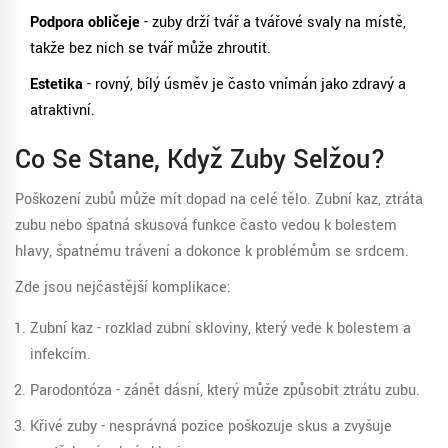
Podpora obličeje
- zuby drží tvář a tvářové svaly na místě,
takže bez nich se tvář může zhroutit.
Estetika
- rovný, bílý úsměv je často vnímán jako zdravý a
atraktivní.
Co Se Stane, Když Zuby Selžou?
Poškození zubů může mít dopad na celé tělo. Zubní kaz, ztráta
zubu nebo špatná skusová funkce často vedou k bolestem
hlavy, špatnému trávení a dokonce k problémům se srdcem.
Zde jsou nejčastější komplikace:
Zubní kaz
- rozklad zubní skloviny, který vede k bolestem a
infekcím.
Parodontóza - zánět dásní, který může způsobit ztrátu zubu.
Křivé zuby - nesprávná pozice poškozuje skus a zvyšuje