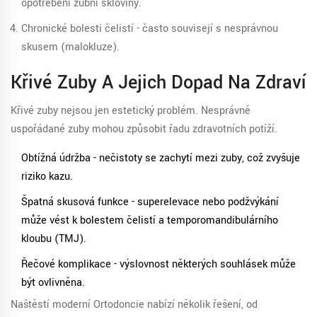
opotřebení zubní skloviny.
Chronické bolesti čelistí - často souvisejí s nesprávnou
skusem (malokluze).
Křivé Zuby A Jejich Dopad Na Zdraví
Křivé zuby nejsou jen estetický problém. Nesprávně
uspořádané zuby mohou způsobit řadu zdravotních potíží.
Obtížná údržba - nečistoty se zachytí mezi zuby, což zvyšuje
riziko kazu.
Špatná skusová funkce - superelevace nebo podžvýkání
může vést k bolestem čelistí a temporomandibulárního
kloubu (TMJ).
Řečové komplikace - výslovnost některých souhlásek může
být ovlivněna.
Naštěstí moderní
Ortodoncie
nabízí několik řešení, od