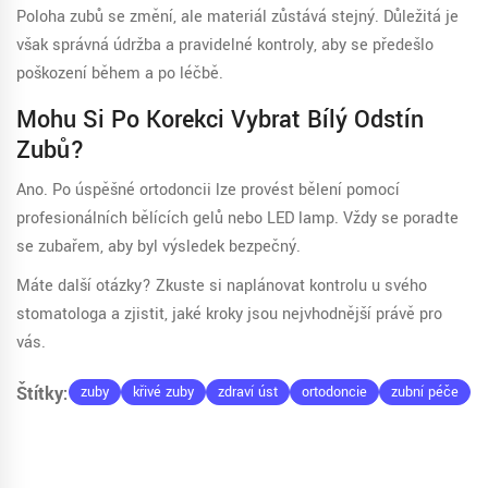
Poloha zubů se změní, ale materiál zůstává stejný. Důležitá je
však správná údržba a pravidelné kontroly, aby se předešlo
poškození během a po léčbě.
Mohu Si Po Korekci Vybrat Bílý Odstín
Zubů?
Ano. Po úspěšné ortodoncii lze provést bělení pomocí
profesionálních bělících gelů nebo LED lamp. Vždy se poraďte
se zubařem, aby byl výsledek bezpečný.
Máte další otázky? Zkuste si naplánovat kontrolu u svého
stomatologa a zjistit, jaké kroky jsou nejvhodnější právě pro
vás.
Štítky:
zuby
křivé zuby
zdraví úst
ortodoncie
zubní péče