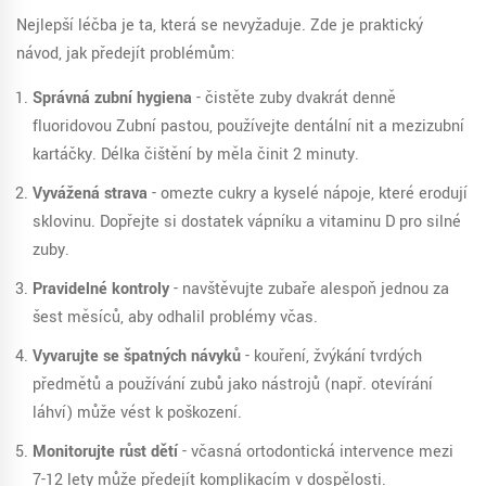
Nejlepší léčba je ta, která se nevyžaduje. Zde je praktický
návod, jak předejít problémům:
Správná zubní hygiena
- čistěte zuby dvakrát denně
fluoridovou
Zubní pastou
, používejte dentální nit a mezizubní
kartáčky. Délka čištění by měla činit 2 minuty.
Vyvážená strava
- omezte cukry a kyselé nápoje, které erodují
sklovinu. Dopřejte si dostatek vápníku a vitaminu D pro silné
zuby.
Pravidelné kontroly
- navštěvujte zubaře alespoň jednou za
šest měsíců, aby odhalil problémy včas.
Vyvarujte se špatných návyků
- kouření, žvýkání tvrdých
předmětů a používání zubů jako nástrojů (např. otevírání
láhví) může vést k poškození.
Monitorujte růst dětí
- včasná ortodontická intervence mezi
7-12 lety může předejít komplikacím v dospělosti.