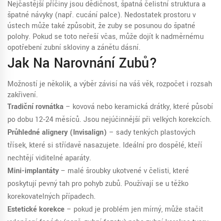
Nejčastější příčiny jsou dědičnost, špatná čelistní struktura a
špatné návyky (např. cucání palce). Nedostatek prostoru v
ústech může také způsobit, že zuby se posunou do špatné
polohy. Pokud se toto neřeší včas, může dojít k nadměrnému
opotřebení zubní skloviny a zánětu dásní.
Jak Na Narovnání Zubů?
Možností je několik, a výběr závisí na váš věk, rozpočet i rozsah
zakřivení.
Tradiční rovnátka
– kovová nebo keramická drátky, které působí
po dobu 12‑24 měsíců. Jsou nejúčinnější při velkých korekcích.
Průhledné alignery (Invisalign)
– sady tenkých plastových
třísek, které si střídavě nasazujete. Ideální pro dospělé, kteří
nechtějí viditelné aparáty.
Mini-implantáty
– malé šroubky ukotvené v čelisti, které
poskytují pevný tah pro pohyb zubů. Používají se u těžko
korekovatelných případech.
Estetické korekce
– pokud je problém jen mírný, může stačit