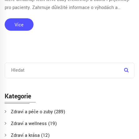
pro pacienty. Zahrnuje důležité informace o výhodách a
možnostech, které tyto inovace nabízejí, a nabízí také praktické
tipy pro ty, kteří zvažují korekci svých křivých zubů
Více
prostřednictvím těchto moderních metod.
Kategorie
Zdraví a péče o zuby
(289)
Zdraví a wellness
(19)
Zdraví a krása
(12)