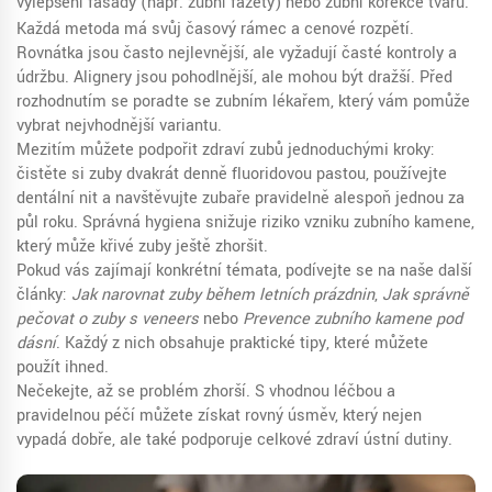
vylepšení fasády (např. zubní fazety) nebo zubní korekce tvaru.
Každá metoda má svůj časový rámec a cenové rozpětí.
Rovnátka jsou často nejlevnější, ale vyžadují časté kontroly a
údržbu. Alignery jsou pohodlnější, ale mohou být dražší. Před
rozhodnutím se poraďte se zubním lékařem, který vám pomůže
vybrat nejvhodnější variantu.
Mezitím můžete podpořit zdraví zubů jednoduchými kroky:
čistěte si zuby dvakrát denně fluoridovou pastou, používejte
dentální nit a navštěvujte zubaře pravidelně alespoň jednou za
půl roku. Správná hygiena snižuje riziko vzniku zubního kamene,
který může křivé zuby ještě zhoršit.
Pokud vás zajímají konkrétní témata, podívejte se na naše další
články:
Jak narovnat zuby během letních prázdnin
,
Jak správně
pečovat o zuby s veneers
nebo
Prevence zubního kamene pod
dásní
. Každý z nich obsahuje praktické tipy, které můžete
použít ihned.
Nečekejte, až se problém zhorší. S vhodnou léčbou a
pravidelnou péčí můžete získat rovný úsměv, který nejen
vypadá dobře, ale také podporuje celkové zdraví ústní dutiny.