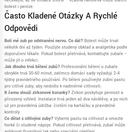
nečekejte, až se situace zhorší – včasná návštěva může ušetřit
bolest i peníze.
Často Kladené Otázky A Rychlé
Odpovědi
Bolí mě zub po odstranění nervu. Co dál?
Bolest může trvat
několik dní až týden. Použijte studený obklad a analgetika podle
doporučení lékaře. Pokud bolest přetrvává, kontaktujte zubaře –
může jít o infekci.
Jak dlouho trvá bělení zubů?
Profesionální bělení u zubaře
obvykle trvá 30‑60 minut, zatímco domácí sady vyžadují 2‑4
týdny pravidelného používání. Po bělení používejte zubní pastu
pro citlivé zuby, aby nedošlo k nadměrné citlivosti.
K čemu slouží zirkonové korunky?
Zirkon poskytuje pevnost a
přirozený vzhled. Instalace trvá jeden až dva návštěvy, a po nich
už jen pravidelná údržba: čistění na kartáčku a pravidelné
kontroly.
Co dělat s citlivými zuby?
Vyberte pastu na citlivost a omezte
horké či studené nápoje. Pokud citlivost přetrvává, zubař může
aplikovat fluoridový lak nebo speciální ošetření.