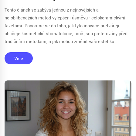
Tento článek se zabývá jednou z nejnovějších a
nejoblíbenějších metod vylepšení úsměvu - celokeramickými
fazetami. Ponoříme se do toho, jak tyto inovace přetvářejí
obličeje kosmetické stomatologie, proč jsou preferovány před
tradičními metodami, a jak mohou změnit vaši estetiku
úsměvu. Budeme rozebírat jejich výhody, proces aplikace, i to,
jak se o ně správně starat, aby vydržely co nejdéle.
Více