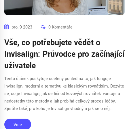
pro, 9 2023
0 Komentáře
Vše, co potřebujete vědět o
Invisalign: Průvodce pro začínající
uživatele
Tento článek poskytuje ucelený pohled na to, jak funguje
Invisalign, moderní alternativu ke klasickým rovnátkům. Dozvíte
se, co je Invisalign, jak se liší od kovových rovnátek, vantaje a
nedostatky této metody a jak probíhá celkový proces léčby.
Zjistíte také, pro koho je Invisalign vhodný a jak se o něj
správně starat, aby vaše investice přinesla co nejlepší
výsledky.
Více