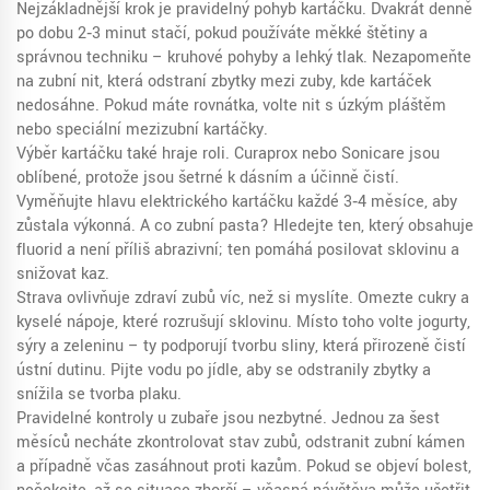
Nejzákladnější krok je pravidelný pohyb kartáčku. Dvakrát denně
po dobu 2‑3 minut stačí, pokud používáte měkké štětiny a
správnou techniku – kruhové pohyby a lehký tlak. Nezapomeňte
na zubní nit, která odstraní zbytky mezi zuby, kde kartáček
nedosáhne. Pokud máte rovnátka, volte nit s úzkým pláštěm
nebo speciální mezizubní kartáčky.
Výběr kartáčku také hraje roli. Curaprox nebo Sonicare jsou
oblíbené, protože jsou šetrné k dásním a účinně čistí.
Vyměňujte hlavu elektrického kartáčku každé 3‑4 měsíce, aby
zůstala výkonná. A co zubní pasta? Hledejte ten, který obsahuje
fluorid a není příliš abrazivní; ten pomáhá posilovat sklovinu a
snižovat kaz.
Strava ovlivňuje zdraví zubů víc, než si myslíte. Omezte cukry a
kyselé nápoje, které rozrušují sklovinu. Místo toho volte jogurty,
sýry a zeleninu – ty podporují tvorbu sliny, která přirozeně čistí
ústní dutinu. Pijte vodu po jídle, aby se odstranily zbytky a
snížila se tvorba plaku.
Pravidelné kontroly u zubaře jsou nezbytné. Jednou za šest
měsíců necháte zkontrolovat stav zubů, odstranit zubní kámen
a případně včas zasáhnout proti kazům. Pokud se objeví bolest,