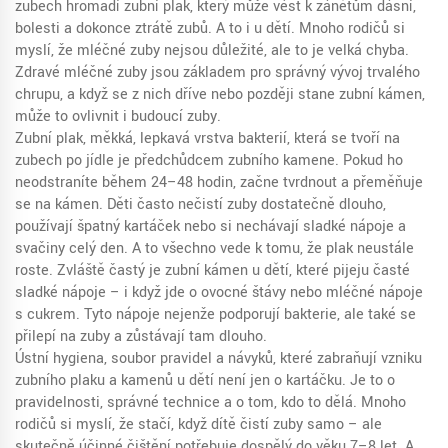
zubech hromadí zubní plak, který může vést k zánětům dásní,
bolesti a dokonce ztrátě zubů. A to i u dětí. Mnoho rodičů si
myslí, že mléčné zuby nejsou důležité, ale to je velká chyba.
Zdravé mléčné zuby jsou základem pro správný vývoj trvalého
chrupu, a když se z nich dříve nebo později stane zubní kámen,
může to ovlivnit i budoucí zuby.
Zubní plak
,
měkká, lepkavá vrstva bakterií, která se tvoří na
zubech po jídle
je předchůdcem zubního kamene. Pokud ho
neodstraníte během 24–48 hodin, začne tvrdnout a přeměňuje
se na kámen. Děti často nečistí zuby dostatečně dlouho,
používají špatný kartáček nebo si nechávají sladké nápoje a
svačiny celý den. A to všechno vede k tomu, že plak neustále
roste. Zvláště častý je zubní kámen u dětí, které pijeju časté
sladké nápoje – i když jde o ovocné šťávy nebo mléčné nápoje
s cukrem. Tyto nápoje nejenže podporují bakterie, ale také se
přilepí na zuby a zůstávají tam dlouho.
Ústní hygiena
,
soubor pravidel a návyků, které zabraňují vzniku
zubního plaku a kamenů
u dětí není jen o kartáčku. Je to o
pravidelnosti, správné technice a o tom, kdo to dělá. Mnoho
rodičů si myslí, že stačí, když dítě čistí zuby samo – ale
skutečně účinné čištění potřebuje dospělý do věku 7–8 let. A