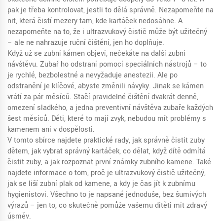
pak je třeba kontrolovat, jestli to dělá správně. Nezapomeňte na
nit, která čistí mezery tam, kde kartáček nedosáhne. A
nezapomeňte na to, že i ultrazvukový čistič může být užitečný
– ale ne nahrazuje ruční čištění, jen ho doplňuje.
Když už se zubní kámen objeví, nečekáte na další zubní
návštěvu. Zubař ho odstraní pomocí speciálních nástrojů – to
je rychlé, bezbolestné a nevyžaduje anestezii. Ale po
odstranění je klíčové, abyste změnili návyky. Jinak se kámen
vrátí za pár měsíců. Stačí pravidelné čištění dvakrát denně,
omezení sladkého, a jedna preventivní návštěva zubaře každých
šest měsíců. Děti, které to mají zvyk, nebudou mít problémy s
kamenem ani v dospělosti.
V tomto sbírce najdete praktické rady, jak správně čistit zuby
dětem, jak vybrat správný kartáček, co dělat, když dítě odmítá
čistit zuby, a jak rozpoznat první známky zubního kamene. Také
najdete informace o tom, proč je ultrazvukový čistič užitečný,
jak se liší zubní plak od kamene, a kdy je čas jít k zubnímu
hygienistovi. Všechno to je napsané jednoduše, bez šumivých
výrazů – jen to, co skutečně pomůže vašemu dítěti mít zdravý
úsměv.