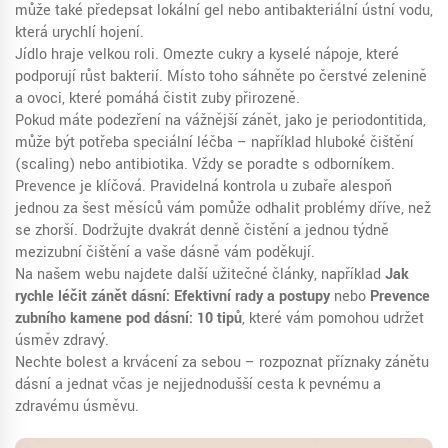
může také předepsat lokální gel nebo antibakteriální ústní vodu,
která urychlí hojení.
Jídlo hraje velkou roli. Omezte cukry a kyselé nápoje, které
podporují růst bakterií. Místo toho sáhněte po čerstvé zelenině
a ovoci, které pomáhá čistit zuby přirozeně.
Pokud máte podezření na vážnější zánět, jako je periodontitida,
může být potřeba speciální léčba – například hluboké čištění
(scaling) nebo antibiotika. Vždy se poraďte s odborníkem.
Prevence je klíčová. Pravidelná kontrola u zubaře alespoň
jednou za šest měsíců vám pomůže odhalit problémy dříve, než
se zhorší. Dodržujte dvakrát denně čistění a jednou týdně
mezizubní čištění a vaše dásně vám poděkují.
Na našem webu najdete další užitečné články, například
Jak
rychle léčit zánět dásní: Efektivní rady a postupy
nebo
Prevence
zubního kamene pod dásní: 10 tipů
, které vám pomohou udržet
úsměv zdravý.
Nechte bolest a krvácení za sebou – rozpoznat příznaky zánětu
dásní a jednat včas je nejjednodušší cesta k pevnému a
zdravému úsměvu.