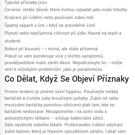
Typické příznaky jsou:
Červené, oteklé dásně, které mohou vypadat jako malé hrbolky.
Krvácení při čištění nebo používání zubní nitě.
Špatný zápach z úst, i když se pravidelně čistí.
Plynutí nebo nepříjemná citlivost při jídle, hlavně na teplé a
studené.
Bolest při kousání – i mírná, ale stále přítomná.
Pokud se vám kombinuje více z těchto symptomů,
pravděpodobně máte zánět dásní. Nepodceňujte ho – může
vést k vážnějším problémům, jako je paradontóza.
Co Dělat, Když Se Objeví Příznaky
Prvním krokem je změnit ústní hygienu. Používejte měkký
kartáček a čistěte zuby krouživými pohyby. Zubní nit nebo
mezizubní kartáčky pomohou odstranit plak tam, kde se
kartáček nedostane. Nezapomeňte i na ústní vodu s
antiseptickými látkami – snižuje bakteriální zátěž.
Dále navštivte zubního lékaře. Profesionální čištění odstraní
zubní kámen, který je hlavním spouštěčem zánětu. Lékař vám