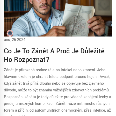
úno, 26 2024
Co Je To Zánět A Proč Je Důležité
Ho Rozpoznat?
Zánět je přirozená reakce těla na infekci nebo zranění. Jeho
hlavním úkolem je chránit tělo a podpořit proces hojení. Avšak,
když zánět trvá příliš dlouho nebo se objevuje bez zjevného
důvodu, může to být známka vážnějších zdravotních problémů.
Rozpoznání zánětu je tedy důležité pro včasné zahájení léčby a
předejití možných komplikací. Zánět může mít mnoho různých
forem a příčin, od autoimunitních onemocnění, přes infekce, až