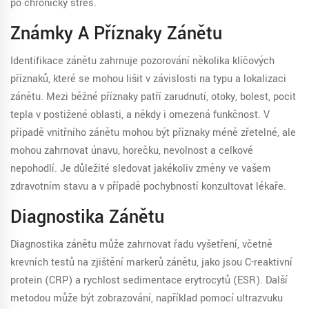
po chronický stres.
Známky A Příznaky Zánětu
Identifikace zánětu zahrnuje pozorování několika klíčových
příznaků, které se mohou lišit v závislosti na typu a lokalizaci
zánětu. Mezi běžné příznaky patří zarudnutí, otoky, bolest, pocit
tepla v postižené oblasti, a někdy i omezená funkčnost. V
případě vnitřního zánětu mohou být příznaky méně zřetelné, ale
mohou zahrnovat únavu, horečku, nevolnost a celkové
nepohodlí. Je důležité sledovat jakékoliv změny ve vašem
zdravotním stavu a v případě pochybností konzultovat lékaře.
Diagnostika Zánětu
Diagnostika zánětu může zahrnovat řadu vyšetření, včetně
krevních testů na zjištění markerů zánětu, jako jsou C-reaktivní
protein (CRP) a rychlost sedimentace erytrocytů (ESR). Další
metodou může být zobrazování, například pomocí ultrazvuku