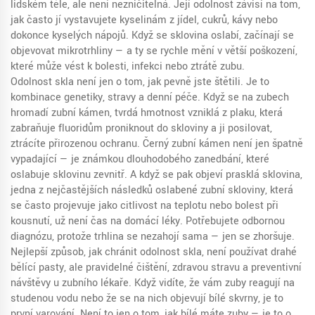
lidském těle, ale není nezničitelná. Její odolnost závisí na tom,
jak často jí vystavujete kyselinám z jídel, cukrů, kávy nebo
dokonce kyselých nápojů. Když se sklovina oslabí, začínají se
objevovat mikrotrhliny — a ty se rychle mění v větší poškození,
které může vést k bolesti, infekci nebo ztrátě zubu.
Odolnost skla není jen o tom, jak pevně jste štětili. Je to
kombinace genetiky, stravy a denní péče. Když se na zubech
hromadí
zubní kámen
,
tvrdá hmotnost vzniklá z plaku, která
zabraňuje fluoridům proniknout do skloviny a ji posilovat
,
ztrácíte přirozenou ochranu. Černý zubní kámen není jen špatně
vypadající — je známkou dlouhodobého zanedbání, které
oslabuje sklovinu zevnitř. A když se pak objeví
prasklá sklovina
,
jedna z nejčastějších následků oslabené zubní skloviny, která
se často projevuje jako citlivost na teplotu nebo bolest při
kousnutí
, už není čas na domácí léky. Potřebujete odbornou
diagnózu, protože trhlina se nezahojí sama — jen se zhoršuje.
Nejlepší způsob, jak chránit odolnost skla, není používat drahé
bělící pasty, ale pravidelné čištění, zdravou stravu a preventivní
návštěvy u zubního lékaře. Když vidíte, že vám zuby reagují na
studenou vodu nebo že se na nich objevují bílé skvrny, je to
první varování. Není to jen o tom, jak bílé máte zuby — je to o