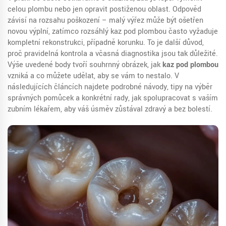
celou plombu nebo jen opravit postiženou oblast. Odpověď
závisí na rozsahu poškození – malý výřez může být ošetřen
novou výplní, zatímco rozsáhlý kaz pod plombou často vyžaduje
kompletní rekonstrukci, případně korunku. To je další důvod,
proč pravidelná kontrola a včasná diagnostika jsou tak důležité.
Výše uvedené body tvoří souhrnný obrázek, jak
kaz pod plombou
vzniká a co můžete udělat, aby se vám to nestalo. V
následujících článcích najdete podrobné návody, tipy na výběr
správných pomůcek a konkrétní rady, jak spolupracovat s vaším
zubním lékařem, aby váš úsměv zůstával zdravý a bez bolestí.