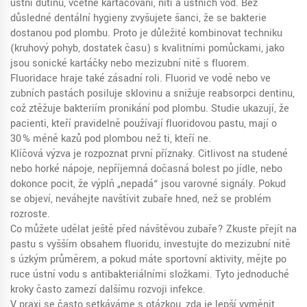
ústní dutinu, včetně kartáčování, nití a ústních vod
. Bez
důsledné dentální hygieny zvyšujete šanci, že se bakterie
dostanou pod plombu. Proto je důležité kombinovat techniku
(kruhový pohyb, dostatek času) s kvalitními pomůckami, jako
jsou sonické kartáčky nebo mezizubní nitě s fluorem.
Fluoridace hraje také zásadní roli. Fluorid ve vodě nebo ve
zubních pastách posiluje sklovinu a snižuje reabsorpci dentinu,
což ztěžuje bakteriím pronikání pod plombu. Studie ukazují, že
pacienti, kteří pravidelně používají fluoridovou pastu, mají o
30 % méně kazů pod plombou než ti, kteří ne.
Klíčová výzva je rozpoznat první příznaky. Citlivost na studené
nebo horké nápoje, nepříjemná dočasná bolest po jídle, nebo
dokonce pocit, že výplň „nepadá“ jsou varovné signály. Pokud
se objeví, neváhejte navštívit zubaře hned, než se problém
rozroste.
Co můžete udělat ještě před návštěvou zubaře? Zkuste přejít na
pastu s vyšším obsahem fluoridu, investujte do mezizubní nitě
s úzkým průměrem, a pokud máte sportovní aktivity, mějte po
ruce ústní vodu s antibakteriálními složkami. Tyto jednoduché
kroky často zamezí dalšímu rozvoji infekce.
V praxi se často setkáváme s otázkou, zda je lepší vyměnit