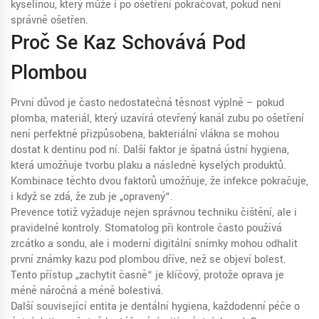
kyselinou
, který může i po ošetření pokračovat, pokud není
správně ošetřen.
Proč Se Kaz Schovává Pod
Plombou
První důvod je často nedostatečná těsnost výplně – pokud
plomba
,
materiál, který uzavírá otevřený kanál zubu po ošetření
není perfektně přizpůsobena, bakteriální vlákna se mohou
dostat k dentinu pod ní. Další faktor je špatná ústní hygiena,
která umožňuje tvorbu plaku a následně kyselých produktů.
Kombinace těchto dvou faktorů umožňuje, že infekce pokračuje,
i když se zdá, že zub je „opravený“.
Prevence totiž vyžaduje nejen správnou techniku čištění, ale i
pravidelné kontroly. Stomatolog při kontrole často používá
zrcátko a sondu, ale i moderní digitální snímky mohou odhalit
první známky kazu pod plombou dříve, než se objeví bolest.
Tento přístup „zachytit časně“ je klíčový, protože oprava je
méně náročná a méně bolestivá.
Další související entita je
dentální hygiena
,
každodenní péče o