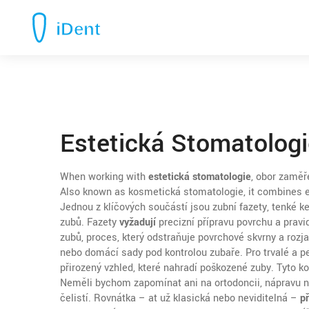
Estetická Stomatologi
When working with
estetická stomatologie
,
obor zaměře
Also known as
kosmetická stomatologie
, it combines 
Jednou z klíčových součástí jsou
zubní fazety
,
tenké k
zubů
. Fazety
vyžadují
precizní přípravu povrchu a pravi
zubů
,
proces, který odstraňuje povrchové skvrny a rozj
nebo domácí sady pod kontrolou zubaře. Pro trvalé a p
přirozený vzhled, které nahradí poškozené zuby
. Tyto k
Neměli bychom zapomínat ani na
ortodoncii
,
nápravu n
čelistí
. Rovnátka – ať už klasická nebo neviditelná –
př