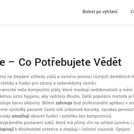
Bolest po vytržení
C
e – Co Potřebujete Vědět
ný na zlepšení vzhledu zubů a úsměvu pomocí různých dentálních t
estetiku a funkci pro zdravý a sebevědomý úsměv.
eramické nebo kompozitní pláty, které maskují nedokonalosti a mění
delnou ústní hygienu, aby vydržely dlouho. Další populární metoda je
asňuje barvu skloviny
. Bělení
zahrnuje
buď profesionální aplikaci v or
evné výsledky pacienti často volí
zirkonové korunky
,
vysokou pevnost
orunky
umožňují
obnovit funkci i estetiku bez kompromisů.
esprávného postavení zubů, která má přímý vliv na vzhled úsměvu i 
ispívají
k dlouhodobé estetice a zlepšují i čelistní souzvuk. Spojení