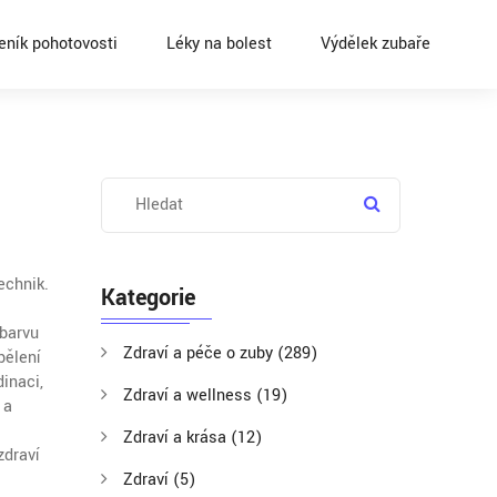
eník pohotovosti
Léky na bolest
Výdělek zubaře
echnik
.
Kategorie
 barvu
Zdraví a péče o zuby
(289)
bělení
dinaci,
Zdraví a wellness
(19)
 a
Zdraví a krása
(12)
zdraví
Zdraví
(5)