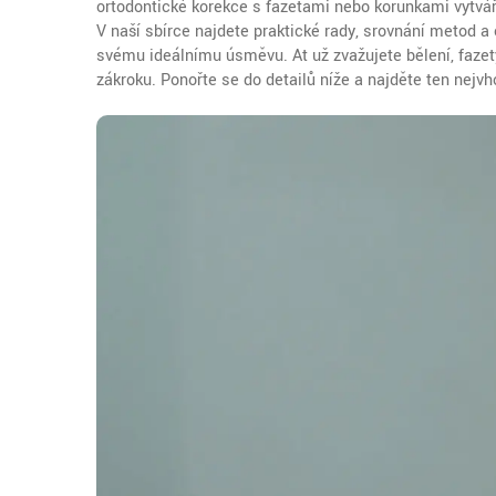
ortodontické korekce s fazetami nebo korunkami vytváří
V naší sbírce najdete praktické rady, srovnání metod 
svému ideálnímu úsměvu. Ať už zvažujete bělení, fazet
zákroku. Ponořte se do detailů níže a najděte ten nejvh