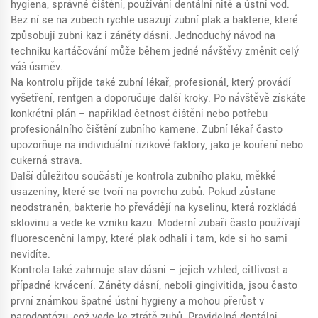
hygiena
,
správné čištění, používání dentální nitě a ústní vod
.
Bez ní se na zubech rychle usazují zubní plak a bakterie, které
způsobují zubní kaz i záněty dásní. Jednoduchý návod na
techniku kartáčování může během jedné návštěvy změnit celý
váš úsměv.
Na kontrolu přijde také
zubní lékař
,
profesionál, který provádí
vyšetření, rentgen a doporučuje další kroky
. Po návštěvě získáte
konkrétní plán – například četnost čištění nebo potřebu
profesionálního čištění zubního kamene. Zubní lékař často
upozorňuje na individuální rizikové faktory, jako je kouření nebo
cukerná strava.
Další důležitou součástí je kontrola
zubního plaku
,
měkké
usazeniny, které se tvoří na povrchu zubů
. Pokud zůstane
neodstraněn, bakterie ho převádějí na kyselinu, která rozkládá
sklovinu a vede ke vzniku kazu. Moderní zubaři často používají
fluorescenční lampy, které plak odhalí i tam, kde si ho sami
nevidíte.
Kontrola také zahrnuje stav dásní – jejich vzhled, citlivost a
případné krvácení. Záněty dásní, neboli gingivitida, jsou často
první známkou špatné ústní hygieny a mohou přerůst v
parodontózu, což vede ke ztrátě zubů. Pravidelná dentální