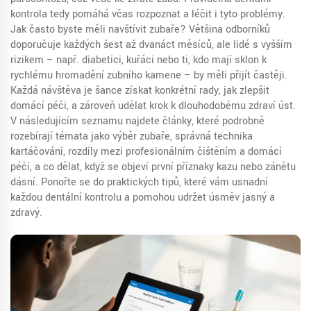
kontrola tedy pomáhá včas rozpoznat a léčit i tyto problémy.
Jak často byste měli navštívit zubaře? Většina odborníků
doporučuje každých šest až dvanáct měsíců, ale lidé s vyšším
rizikem – např. diabetici, kuřáci nebo ti, kdo mají sklon k
rychlému hromadění zubního kamene – by měli přijít častěji.
Každá návštěva je šance získat konkrétní rady, jak zlepšit
domácí péči, a zároveň udělat krok k dlouhodobému zdraví úst.
V následujícím seznamu najdete články, které podrobně
rozebírají témata jako výběr zubaře, správná technika
kartáčování, rozdíly mezi profesionálním čištěním a domácí
péčí, a co dělat, když se objeví první příznaky kazu nebo zánětu
dásní. Ponořte se do praktických tipů, které vám usnadní
každou dentální kontrolu a pomohou udržet úsměv jasný a
zdravý.