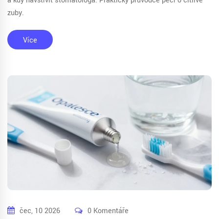
a kdy navštívit stomatologa. Praktický průvodce péčí o citlivé
zuby.
Více
čec, 10 2026
0 Komentáře