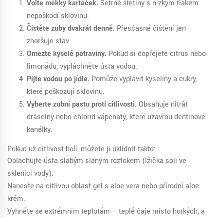
Volte měkký kartáček.
Šetrné štětiny s nízkým tlakem
nepoškodí sklovinu.
Čistěte zuby dvakrát denně.
Přesčasné čištění jen
zhoršuje stav.
Omezte kyselé potraviny.
Pokud si dopřejete citrus nebo
limonádu, vypláchněte ústa vodou.
Pijte vodou po jídle.
Pomůže vyplavit kyseliny a cukry,
které poškozují sklovinu.
Vyberte zubní pastu proti citlivosti.
Obsahuje nitrát
draselný nebo chlorid vápenatý, které uzavřou dentinové
kanálky.
Pokud už citlivost bolí, můžete ji uklidnit takto:
Oplachujte ústa slabým slaným roztokem (lžička soli ve
sklenici vody).
Naneste na citlivou oblast gel s aloe vera nebo přírodní aloe
krém.
Vyhněte se extrémním teplotám – teplé čaje místo horkých, a