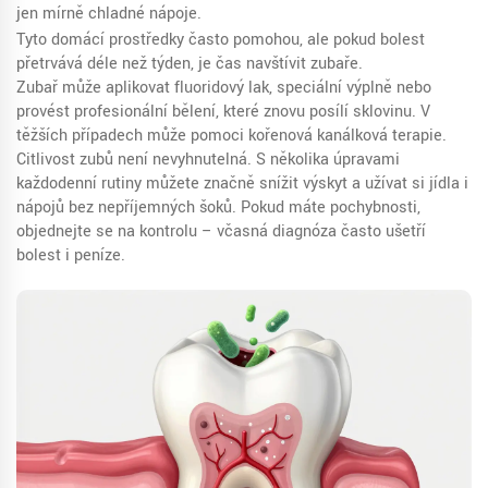
jen mírně chladné nápoje.
Tyto domácí prostředky často pomohou, ale pokud bolest
přetrvává déle než týden, je čas navštívit zubaře.
Zubař může aplikovat fluoridový lak, speciální výplně nebo
provést profesionální bělení, které znovu posílí sklovinu. V
těžších případech může pomoci kořenová kanálková terapie.
Citlivost zubů není nevyhnutelná. S několika úpravami
každodenní rutiny můžete značně snížit výskyt a užívat si jídla i
nápojů bez nepříjemných šoků. Pokud máte pochybnosti,
objednejte se na kontrolu – včasná diagnóza často ušetří
bolest i peníze.