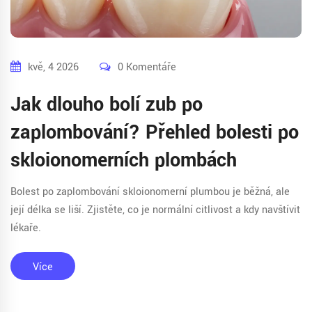
kvě, 4 2026
0 Komentáře
Jak dlouho bolí zub po
zaplombování? Přehled bolesti po
skloionomerních plombách
Bolest po zaplombování skloionomerní plumbou je běžná, ale
její délka se liší. Zjistěte, co je normální citlivost a kdy navštívit
lékaře.
Více