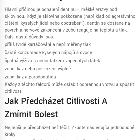
Hlavní příčinou je odhalení dentinu – měkké vrstvy pod
sklovinou. Když je sklovina poškozená (například od agresivního
čištění, kyselých jídel nebo opotřebení), dentin se dostane na
povrch a nervové zakončení v zubu reaguje na teplotu a tlak.
Další časté důvody jsou:
příliš tvrdé kartáčování a nepřiměřený tlak
časté konzumace kyselých nápojů a ovoce
špatná výživa s nedostatkem vápenatých látek
zubní kaz nebo poškození výplně
zubní kaz a parodontitida
Každý z těchto faktorů může oslabit ochrannou vrstvu a spustit
citlivost.
Jak Předcházet Citlivosti A
Zmírnit Bolest
Nejlepší je předcházet než léčit. Zkuste následující jednoduché
kroky: