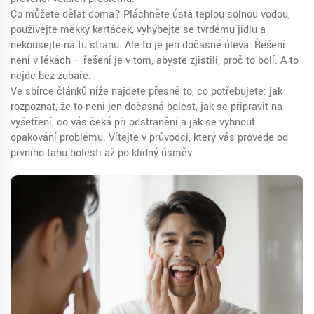
Co můžete dělat doma? Pláchněte ústa teplou solnou vodou,
používejte měkký kartáček, vyhýbejte se tvrdému jídlu a
nekousejte na tu stranu. Ale to je jen dočasné úleva. Řešení
není v lékách – řešení je v tom, abyste zjistili, proč to bolí. A to
nejde bez zubaře.
Ve sbírce článků níže najdete přesně to, co potřebujete: jak
rozpoznat, že to není jen dočasná bolest, jak se připravit na
vyšetření, co vás čeká při odstranění a jak se vyhnout
opakování problému. Vítejte v průvodci, který vás provede od
prvního tahu bolesti až po klidný úsměv.