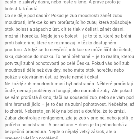
často je zakrytý dásní, nebo roste šikmo. A právě proto je
bolest tak častá.
Co se děje pod dásní? Pokud je zub moudrosti
zánět zubu
moudrosti
,
infekce kolem prorůstajícího zubu, která způsobuje
otok, bolest a zápach z úst
, cítíte tlak v čelisti, zánět dásní,
možná i horečku. Nejde jen o bolest – je to tělo, které se brání
proti bakteriím, které se rozmnožují v těžko dostupném
prostoru. A když se to nevyřeší, infekce se může šířit do čelisti,
krku, dokonce do mozku. To není přehnané – je to realita, kterou
potvrzují zubní pohotovosti po celé Česku. Pokud vás bolí zub
moudrosti déle než dva dny, nebo máte otok, horečku nebo
potíže s otevíráním úst, už byste neměli čekat.
Ne každý zub moudrosti musí být odstraněn. Některé prorůstají
čistě, nemají problémy a fungují jako normální zuby. Ale pokud
se vám prorůstá šikmo, tlačí na sousední zub, nebo se vám pod
ním hromadí jídlo – je to čas na zubní pohotovost. Nečekáte, až
to zhorší. Neberete jen léky na bolest a doufáte, že to zmizí.
Zubař zkontroluje rentgenem, zda je zub v příčině, nebo jestli je
potřeba ho odstranit. A pokud ano – dnes je to jednoduchá a
bezpečná procedura. Nejde o nějaký velký zákrok, ale o
prevenci větších problémů.