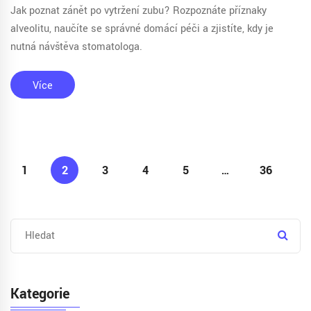
Jak poznat zánět po vytržení zubu? Rozpoznáte příznaky
alveolitu, naučíte se správné domácí péči a zjistíte, kdy je
nutná návštěva stomatologa.
Více
1
2
3
4
5
…
36
Kategorie