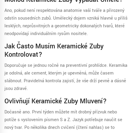
Ano, pokud není respektována anatomie vaší tváře a přirozený
odstín sousedních zubů. Umělecký dojem vzniká hlavně u příliš
lesklých, neprůsvitných a geometricky dokonalých tvarů, které
neodpovídají individuálním rysům nositele.
Jak Často Musím Keramické Zuby
Kontrolovat?
Doporučuje se jednou ročně na preventivní prohlídce. Keramika
je odolná, ale cement, kterým je upevněná, může časem
slábnout. Pravidelná kontrola zajistí, že vše drží pevně a dásně
jsou zdravé.
Ovlivňují Keramické Zuby Mluvení?
Dočasně ano. První týden můžete mít drobný přízvuk nebo
potíže s vyslovením písmen S a Z. Jazyk potřebuje naučit se
nový tvar. Po několika dnech cvičení (čtení nahlas) se to