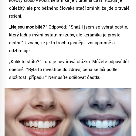
kovový šroub v kosti, keramika je viditelná část. Rozdíl je
důležitý, ale pro běžného človaka stačí zmínit, že jde o trvalé
řešení.
„Nejsou moc bílé?“
Odpověď: "Snažil jsem se vybrat odstín,
který ladí s mými ostatními zuby, ale keramika je prostě
čistší." Uznání, že je to trochu jasnější, zní upřímně a
odzbrojuje.
„Kolik to stálo?" Toto je nevtíravá otázka. Můžete odpovědět
obecně: "Byla to investice do zdraví, cena se liší podle
složitosti případu." Nemusíte sdělovat částku.