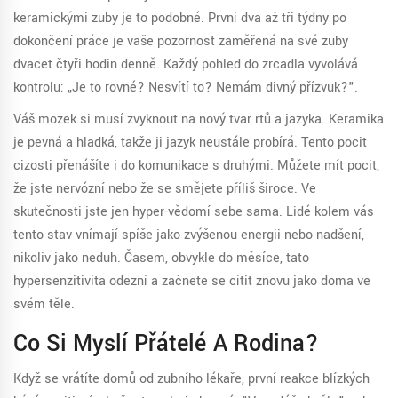
keramickými zuby je to podobné. První dva až tři týdny po
dokončení práce je vaše pozornost zaměřená na své zuby
dvacet čtyři hodin denně. Každý pohled do zrcadla vyvolává
kontrolu: „Je to rovné? Nesvítí to? Nemám divný přízvuk?".
Váš mozek si musí zvyknout na nový tvar rtů a jazyka. Keramika
je pevná a hladká, takže ji jazyk neustále probírá. Tento pocit
cizosti přenášíte i do komunikace s druhými. Můžete mít pocit,
že jste nervózní nebo že se smějete příliš široce. Ve
skutečnosti jste jen hyper-vědomí sebe sama. Lidé kolem vás
tento stav vnímají spíše jako zvýšenou energii nebo nadšení,
nikoliv jako neduh. Časem, obvykle do měsíce, tato
hypersenzitivita odezní a začnete se cítit znovu jako doma ve
svém těle.
Co Si Myslí Přátelé A Rodina?
Když se vrátíte domů od zubního lékaře, první reakce blízkých