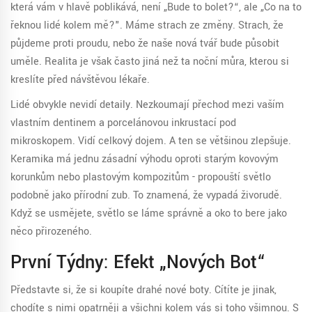
která vám v hlavě poblikává, není „Bude to bolet?“, ale „Co na to
řeknou lidé kolem mě?". Máme strach ze změny. Strach, že
půjdeme proti proudu, nebo že naše nová tvář bude působit
uměle. Realita je však často jiná než ta noční můra, kterou si
kreslíte před návštěvou lékaře.
Lidé obvykle nevidí detaily. Nezkoumají přechod mezi vaším
vlastním dentinem a porcelánovou inkrustací pod
mikroskopem. Vidí celkový dojem. A ten se většinou zlepšuje.
Keramika má jednu zásadní výhodu oproti starým kovovým
korunkům nebo plastovým kompozitům - propouští světlo
podobně jako přírodní zub. To znamená, že vypadá živorudě.
Když se usmějete, světlo se láme správně a oko to bere jako
něco přirozeného.
První Týdny: Efekt „nových Bot“
Představte si, že si koupíte drahé nové boty. Cítíte je jinak,
chodíte s nimi opatrněji a všichni kolem vás si toho všimnou. S