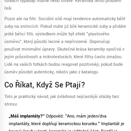
fotkách vypadají matně nebo tmavě. Keramika tento problém
řeší.
Pozor ale na filtr. Sociální sítě mají tendence automaticky bělit
zuby na snímcích. Pokud máte již bílé keramické zuby a přidáte
ještě bělicí filtr, výsledkem může být efekt "plastového
úsměvu", který působí lacině a nepřirozeně. Doporučuji
používat minimální úpravy. Skutečná krása keramiky spočívá v
jejím průsvitnosti a mikrotexturách, které filtry často zmažou.
Lidé na vašich fotkách budou reagovat pozitivněji, pokud bude
úsměv působit autenticky, nikoliv jako z katalogu.
Co Říkat, Když Se Ptají?
Toto je praktický návod, jak zvládnout nejčastější otázky bez
stresu:
„Máš implantáty?“
Odpověď: "Ano, mám jeden/dva
implantáty, které doplňují keramickou korunku." Implantát je