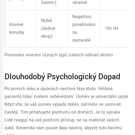
časem)
výrazné
Negativní,
Nízká
Kovové
považováno
(šedivý
10+ let
korunky
za
okraj)
zastaralé
Porovnání vnímání různých typů zubních náhrad okolím
Dlouhodobý Psychologický Dopad
Po prvních šoku a úpravách nastává fáze klidu. Většina
pacientů hlásí zvýšení seběvědomí. Úsměv je univerzální jazyk.
Když víte, že váš úsměv vypadá dobře, začínáte se usmívat
častěji. Tím přitahujete pozitivitu od druhých. Je to spirála.
Lidé reagují na váš pozitivní přístup, ne na materiál vašich
zubů. Keramika vám pouze dala nástroj, abyste tuto bariéru