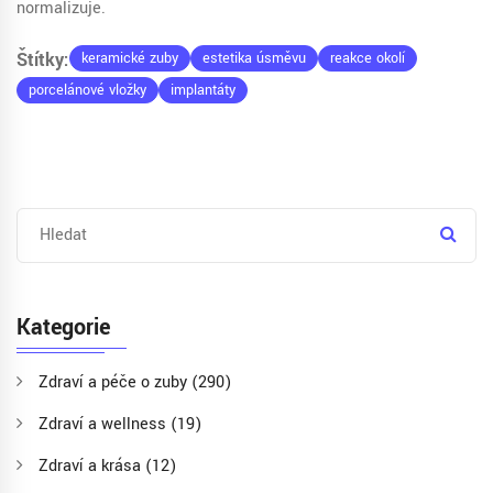
normalizuje.
Štítky:
keramické zuby
estetika úsměvu
reakce okolí
porcelánové vložky
implantáty
Kategorie
Zdraví a péče o zuby
(290)
Zdraví a wellness
(19)
Zdraví a krása
(12)