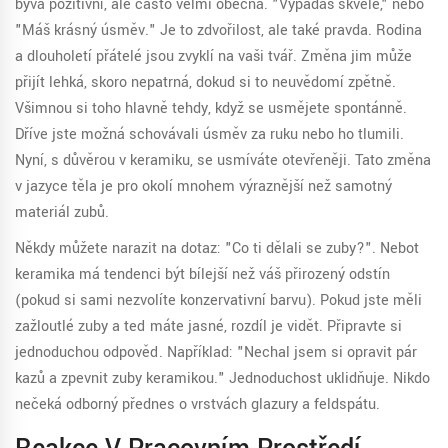
bývá pozitivní, ale často velmi obecná. "Vypadáš skvěle," nebo
"Máš krásný úsměv." Je to zdvořilost, ale také pravda. Rodina
a dlouholetí přátelé jsou zvyklí na vaši tvář. Změna jim může
přijít lehká, skoro nepatrná, dokud si to neuvědomí zpětně.
Všimnou si toho hlavně tehdy, když se usmějete spontánně.
Dříve jste možná schovávali úsměv za ruku nebo ho tlumili.
Nyní, s důvěrou v keramiku, se usmíváte otevřeněji. Tato změna
v jazyce těla je pro okolí mnohem výraznější než samotný
materiál zubů.
Někdy můžete narazit na dotaz: "Co ti dělali se zuby?". Neboť
keramika má tendenci být bílejší než váš přirozený odstín
(pokud si sami nezvolíte konzervativní barvu). Pokud jste měli
zažloutlé zuby a teď máte jasné, rozdíl je vidět. Připravte si
jednoduchou odpověď. Například: "Nechal jsem si opravit pár
kazů a zpevnit zuby keramikou." Jednoduchost uklidňuje. Nikdo
nečeká odborný přednes o vrstvách glazury a feldspátu.