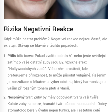
Rizika Negativní Reakce
Když může nastat problém? Negativní reakce nejsou časté, ale
existují. Stávají se hlavně v těchto případech:
Příliš bílá barva:
Pokud zvolíte odstín A1 nebo ještě světlejší,
zatímco vaše ostatní zuby jsou B2, vznikne efekt
"Hollywoodských zubů". V českém prostředí, kde
preferujeme přirozenost, to může působit vulgárně. Řešením
je konzultace s lékařem a výběr odstínu, který harmonizuje s
vaším přirozeným tónem pleti a vlasů.
Nesprávný tvar:
Zuby by měly odpovídat tvaru vaší tváře.
Kulaté zuby na ostré, hranaté tváři působí nesouladně. Dobrý
stomatolog bere v úvahu nejen funkci, ale i estetiku celé