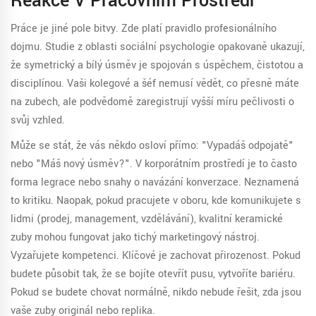
Reakce V Pracovním Prostředí
Práce je jiné pole bitvy. Zde platí pravidlo profesionálního
dojmu. Studie z oblasti sociální psychologie opakovaně ukazují,
že symetrický a bílý úsměv je spojován s úspěchem, čistotou a
disciplínou. Vaši kolegové a šéf nemusí vědět, co přesně máte
na zubech, ale podvědomě zaregistrují vyšší míru pečlivosti o
svůj vzhled.
Může se stát, že vás někdo osloví přímo: "Vypadáš odpojatě"
nebo "Máš nový úsměv?". V korporátním prostředí je to často
forma legrace nebo snahy o navázání konverzace. Neznamená
to kritiku. Naopak, pokud pracujete v oboru, kde komunikujete s
lidmi (prodej, management, vzdělávání), kvalitní keramické
zuby mohou fungovat jako tichý marketingový nástroj.
Vyzařujete kompetenci. Klíčové je zachovat přirozenost. Pokud
budete působit tak, že se bojíte otevřít pusu, vytvoříte bariéru.
Pokud se budete chovat normálně, nikdo nebude řešit, zda jsou
vaše zuby originál nebo replika.