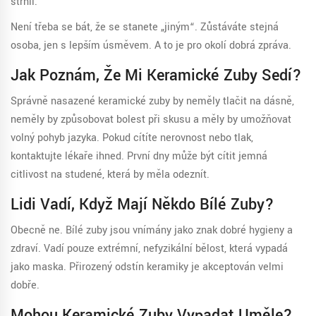
strhli.
Není třeba se bát, že se stanete „jiným“. Zůstáváte stejná
osoba, jen s lepším úsměvem. A to je pro okolí dobrá zpráva.
Jak Poznám, Že Mi Keramické Zuby Sedí?
Správně nasazené keramické zuby by neměly tlačit na dásně,
neměly by způsobovat bolest při skusu a měly by umožňovat
volný pohyb jazyka. Pokud cítíte nerovnost nebo tlak,
kontaktujte lékaře ihned. První dny může být cítit jemná
citlivost na studené, která by měla odeznít.
Lidi Vadí, Když Mají Někdo Bílé Zuby?
Obecně ne. Bílé zuby jsou vnímány jako znak dobré hygieny a
zdraví. Vadí pouze extrémní, nefyzikální bělost, která vypadá
jako maska. Přirozený odstín keramiky je akceptován velmi
dobře.
Mohou Keramické Zuby Vypadat Uměle?