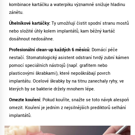
kombinace kartáčku a waterpiku významně snižuje hladinu
zánětu.
Úhelníkové kartáčky:
Ty umožňují čistit spodní stranu mostů
nebo složité úhly kolem implantátů, kam běžný kartáč
dosáhnout nedosáhne.
Profesionální clean-up každých 6 měsíců:
Domácí péče
nestačí. Stomatologický asistent odstraní tvrdý zubní kámen
pomocí speciálních nástrojů (např. grafitem nebo
plasticovými škrabkami), které nepoškrábají povrch
implantátu. Ocelové škrabky by na titnu zanechaly ryhy, ve
kterých by se bakterie držely mnohem lépe.
Omezte kouření:
Pokud kouříte, snažte se toto návyk alespoň
omezit. Kouření je jedním z nejsilnějších prediktorů selhání
implantátů.