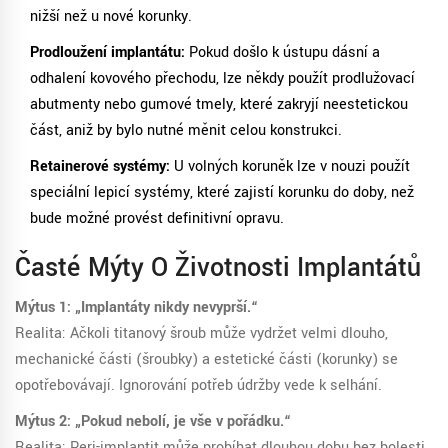
nižší než u nové korunky.
Prodloužení implantátu:
Pokud došlo k ústupu dásní a
odhalení kovového přechodu, lze někdy použít prodlužovací
abutmenty nebo gumové tmely, které zakryjí neestetickou
část, aniž by bylo nutné měnit celou konstrukci.
Retainerové systémy:
U volných koruněk lze v nouzi použít
speciální lepicí systémy, které zajistí korunku do doby, než
bude možné provést definitivní opravu.
Časté Mýty O Životnosti Implantátů
Mýtus 1: „Implantáty nikdy nevyprší.“
Realita: Ačkoli titanový šroub může vydržet velmi dlouho,
mechanické části (šroubky) a estetické části (korunky) se
opotřebovávají. Ignorování potřeb údržby vede k selhání.
Mýtus 2: „Pokud nebolí, je vše v pořádku.“
Realita: Peri-implantit může probíhat dlouhou dobu bez bolesti.