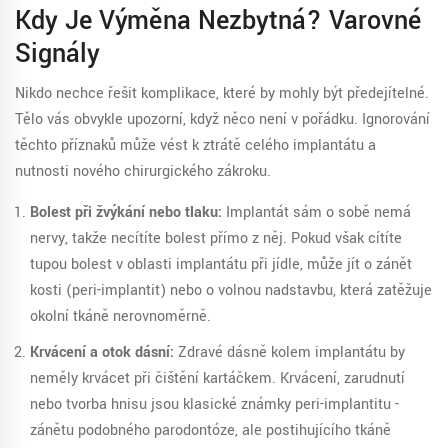
Kdy Je Výměna Nezbytná? Varovné
Signály
Nikdo nechce řešit komplikace, které by mohly být předejítelné.
Tělo vás obvykle upozorní, když něco není v pořádku. Ignorování
těchto příznaků může vést k ztrátě celého implantátu a
nutnosti nového chirurgického zákroku.
Bolest při žvýkání nebo tlaku:
Implantát sám o sobě nemá
nervy, takže necítíte bolest přímo z něj. Pokud však cítíte
tupou bolest v oblasti implantátu při jídle, může jít o zánět
kosti (peri-implantit) nebo o volnou nadstavbu, která zatěžuje
okolní tkáně nerovnoměrně.
Krvácení a otok dásní:
Zdravé dásně kolem implantátu by
neměly krvácet při čištění kartáčkem. Krvácení, zarudnutí
nebo tvorba hnisu jsou klasické známky peri-implantitu -
zánětu podobného parodontóze, ale postihujícího tkáně