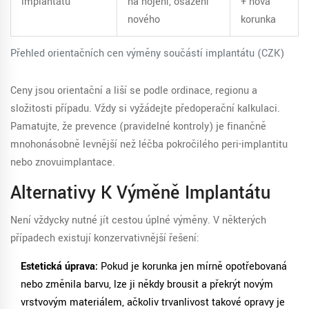
implantátu
na hojení, osazení
+ nová
nového
korunka
Přehled orientačních cen výměny součástí implantátu (CZK)
Ceny jsou orientační a liší se podle ordinace, regionu a
složitosti případu. Vždy si vyžádejte předoperační kalkulaci.
Pamatujte, že prevence (pravidelné kontroly) je finančně
mnohonásobně levnější než léčba pokročilého peri-implantitu
nebo znovuimplantace.
Alternativy K Výměně Implantátu
Není vždycky nutné jít cestou úplné výměny. V některých
případech existují konzervativnější řešení:
Estetická úprava:
Pokud je korunka jen mírně opotřebovaná
nebo změnila barvu, lze ji někdy brousit a překrýt novým
vrstvovým materiálem, ačkoliv trvanlivost takové opravy je