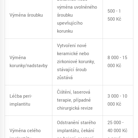
výměna uvolněného
500 - 1
Výměna šroubku
šroubku
500 Kč
upevňujícího
korunku
Vytvoření nové
keramické nebo
Výměna
8 000 - 15
zirkoniové korunky,
korunky/nadstavby
000 Kč
stávající šroub
zůstává
Čištění, laserová
Léčba peri-
3 000 - 10
terapie, případně
implantitu
000 Kč
chirurgická revize
Odstranění starého
25 000 -
Výměna celého
implantátu, čekání
40 000 Kč