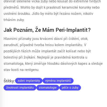
otevírat skleněné víčka zuby nebo kousat do extrémně tvrdých
předmětů. Mohlo by dojít k prasknutí keramické korunky nebo
uvolnění šroubku. Jídlo by mělo být řezáno nožem, nikoliv
trháním zuby.
Jak Poznám, Že Mám Peri-Implantit?
Hlavními příznaky jsou krvácení dásní při čištění, otok,
zarudnutí, případně tvorba hnisu kolem implantátu. V
pozdějších fázích může implantát začít kolísat nebo být
bolestivý při žvýkání. Nejlepší je pravidelná kontrola u
stomatologa, který změřuje hloubku dásňových kapes a sleduje
stav kosti na rentgenu.
Štítky:
zubní implantáty
výměna implantátů
životnost implantátu
stomatologie
péče o zuby