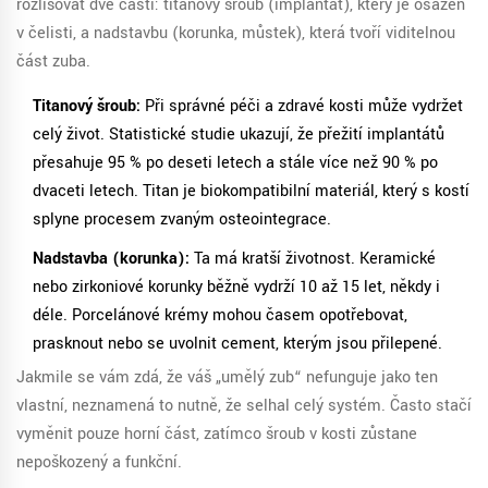
rozlišovat dvě části:
titanový šroub (implantát)
, který je osazen
v čelisti, a
nadstavbu (korunka, můstek)
, která tvoří viditelnou
část zuba.
Titanový šroub:
Při správné péči a zdravé kosti může vydržet
celý život. Statistické studie ukazují, že přežití implantátů
přesahuje 95 % po deseti letech a stále více než 90 % po
dvaceti letech. Titan je biokompatibilní materiál, který s kostí
splyne procesem zvaným osteointegrace.
Nadstavba (korunka):
Ta má kratší životnost. Keramické
nebo zirkoniové korunky běžně vydrží 10 až 15 let, někdy i
déle. Porcelánové krémy mohou časem opotřebovat,
prasknout nebo se uvolnit cement, kterým jsou přilepené.
Jakmile se vám zdá, že váš „umělý zub“ nefunguje jako ten
vlastní, neznamená to nutně, že selhal celý systém. Často stačí
vyměnit pouze horní část, zatímco šroub v kosti zůstane
nepoškozený a funkční.