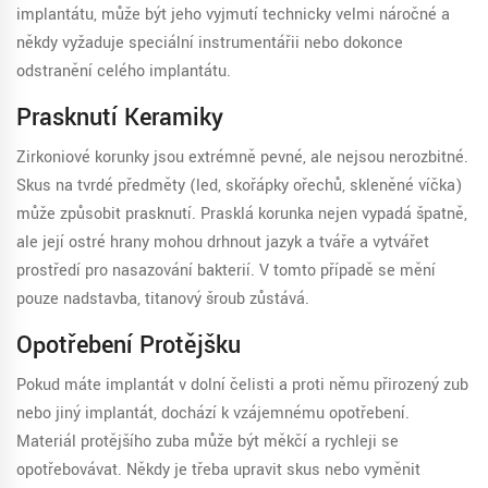
implantátu, může být jeho vyjmutí technicky velmi náročné a
někdy vyžaduje speciální instrumentářii nebo dokonce
odstranění celého implantátu.
Prasknutí Keramiky
Zirkoniové korunky jsou extrémně pevné, ale nejsou nerozbitné.
Skus na tvrdé předměty (led, skořápky ořechů, skleněné víčka)
může způsobit prasknutí. Prasklá korunka nejen vypadá špatně,
ale její ostré hrany mohou drhnout jazyk a tváře a vytvářet
prostředí pro nasazování bakterií. V tomto případě se mění
pouze nadstavba, titanový šroub zůstává.
Opotřebení Protějšku
Pokud máte implantát v dolní čelisti a proti němu přirozený zub
nebo jiný implantát, dochází k vzájemnému opotřebení.
Materiál protějšího zuba může být měkčí a rychleji se
opotřebovávat. Někdy je třeba upravit skus nebo vyměnit