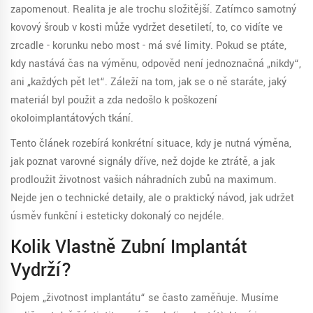
zapomenout. Realita je ale trochu složitější. Zatímco samotný
kovový šroub v kosti může vydržet desetiletí, to, co vidíte ve
zrcadle - korunku nebo most - má své limity. Pokud se ptáte,
kdy nastává čas na výměnu, odpověď není jednoznačná „nikdy“,
ani „každých pět let“. Záleží na tom, jak se o ně staráte, jaký
materiál byl použit a zda nedošlo k poškození
okoloimplantátových tkání.
Tento článek rozebírá konkrétní situace, kdy je nutná výměna,
jak poznat varovné signály dříve, než dojde ke ztrátě, a jak
prodloužit životnost vašich náhradních zubů na maximum.
Nejde jen o technické detaily, ale o praktický návod, jak udržet
úsměv funkční i esteticky dokonalý co nejdéle.
Kolik Vlastně Zubní Implantát
Vydrží?
Pojem „životnost implantátu“ se často zaměňuje. Musíme