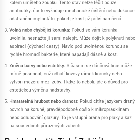
kolem umělého zoubku. Tento stav nelze léčit pouze
antibiotiky; často vyžaduje mechanické čištění nebo dokonce
odstranění implantátu, pokud je kost již příliš narušená.
Volná nebo chybějící korunka:
Pokud se vám korunka
uvolnila, nesnažte ji sami nalepit. Může dojít k polyknutí nebo
aspiraci (dýchací cesty). Navíc pod uvolněnou korunou se
rychle hromadí bakterie, které napadají dásně a kost.
Změna barvy nebo estetiky:
S časem se dásňová linie může
mírně posunout, což odhalí kovový rámek korunky nebo
vytvoří mezeru mezi zuby. I když to nebolí, jde o důvod pro
estetickou výměnu nadstavby.
Hmatatelná hrubost nebo drsnost:
Pokud cítíte jazykem drsný
povrch na koruně, pravděpodobně došlo k mikroprasklinám
nebo odlupování glazury. To je vstupní brána pro plaky a kaz
na sousedních přirozených zubech.