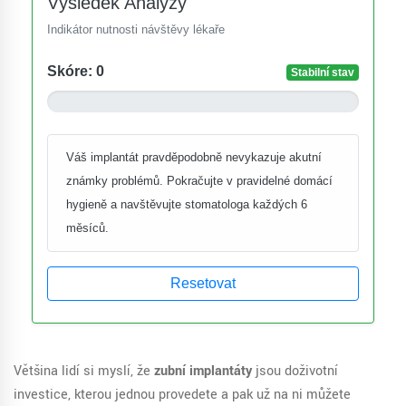
Výsledek Analýzy
Indikátor nutnosti návštěvy lékaře
Skóre: 0
Stabilní stav
Váš implantát pravděpodobně nevykazuje akutní
známky problémů. Pokračujte v pravidelné domácí
hygieně a navštěvujte stomatologa každých 6
měsíců.
Resetovat
Většina lidí si myslí, že
zubní implantáty
jsou doživotní
investice, kterou jednou provedete a pak už na ni můžete