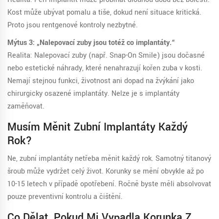
Kost může ubývat pomalu a tiše, dokud není situace kritická.
Proto jsou rentgenové kontroly nezbytné.
Mýtus 3: „Nalepovací zuby jsou totéž co implantáty.“
Realita: Nalepovací zuby (např. Snap-On Smile) jsou dočasné
nebo estetické náhrady, které nenahrazují kořen zuba v kosti.
Nemají stejnou funkci, životnost ani dopad na žvýkání jako
chirurgicky osazené implantáty. Nelze je s implantáty
zaměňovat.
Musím Měnit Zubní Implantáty Každý
Rok?
Ne, zubní implantáty netřeba měnit každý rok. Samotný titanový
šroub může vydržet celý život. Korunky se mění obvykle až po
10-15 letech v případě opotřebení. Ročně byste měli absolvovat
pouze preventivní kontrolu a čištění.
Co Dělat, Pokud Mi Vypadla Korunka Z