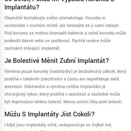
Implantátu?
Okamžitě kontaktujte svého stomatologa. Korunku si
uschovejte v suchém místě, ale nesnažte se ji sami nalepit.
Pod korunou se mohou hromadit bakterie a volná korunka může
poškodit dásně nebo se spolknout. Rychlá reakce může
zachránit stávající implantát.
Je Bolestivé Měnit Zubní Implantát?
Výměna pouze korunky (nadstavby) je bezbolestný zákrok, který
probíhá v lokálním znecitlivění a často ani nepotřebuje další
anestezii. Odstranění a výměna celého implantátu je
chirurgický výkon, který probíhá v anestezii a následně může
být doprovázen lehkou bolestí, kterou zmírní léky proti bolesti.
Můžu S Implantáty Jíst Cokoli?
I když jsou implantáty silné, nedoporučuje se žvýkat led,