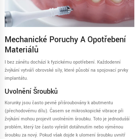
Mechanické Poruchy A Opotřebení
Materiálů
I bez zánětu dochází k fyzickému opotřebení. Každodenní
žvýkání vytváří obrovské síly, které působí na spojovací prvky
implantátu.
Uvolnění Šroubků
Korunky jsou často pevně přišroubovány k abutmentu
(přechodovému dílu). Časem se mikroskopické vibrace při
žvýkání mohou projevit uvolněním šroubku. Toto je jednodušší
problém, který lze často vyřešit dotáhnutím nebo výměnou
šroubku za nový. Pokud však dojde k ulomení šroubku uvnitř