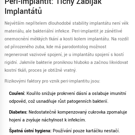
Peri-Implantit: Tichý Zabiják
Implantátů
Největším nepřítelem dlouhodobé stability implantátu není věk
materiálu, ale bakteriální infekce.
Peri-implantit
je zánětlivé
onemocnění měkkých tkání a kosti kolem implantátu.
Na rozdíl
od přirozeného zuba, kde má parodontolog možnost
regenerovat vazivové spojení, je u implantátu spojení s kostí
rigidní. Jakmile bakterie proniknou hluboko a začnou likvidovat
kostní tkáň, proces je obtížně vratný.
Rizikovými faktory pro vznik peri-implantitu jsou:
Couření:
Kouřilo snižuje prokrvení dásní a oslabuje imunitní
odpověď, což usnadňuje růst patogenních bakterií.
Diabetes:
Nedostatečně kompenzovaný cukrovka zpomaluje
hojení a zvyšuje náchylnost k infekcím.
Špatná ústní hygiena:
Používání pouze kartáčku nestačí.