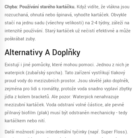
Chyba: Používání starého kartáčku.
Když vidíte, že vlákna jsou
rozcuchaná, ohnutá nebo špinavá, vyhoďte kartáček. Obvykle
stačí na jednu sadu (všechny velikosti) na 2-4 týdny, záleží na
intenzitě používání. Starý kartáček už nečistí efektivně a může
poškrábat zuby.
Alternativy A Doplňky
Existují i jiné pomůcky, které mohou pomoci. Jednou z nich je
waterpick
(zubařský sprcha). Tato zařízení vystřikují tlakový
proud vody do mezizubních prostor. Jsou skvělé jako doplněk,
zejména pro lidi s rovnátky, protože voda snadno vyplaví zbytky
jídla z kolem bracketů. Ale pozor: Waterpick nenahrazuje
mezizubní kartáček. Voda odstraní volné částice, ale pevně
přilnavý biofilm (plak) musí být odstraněn mechanicky - tedy
kartáčkem nebo nití.
Další možností jsou
interdentální tyčinky
(např. Super Floss).