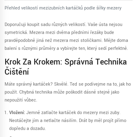
Přehled velikostí mezizubních kartáčků podle šířky mezery
Doporučuji koupit sadu různých velikostí. Vaše ústa nejsou
symetrická. Mezera mezi dvěma předními řezáky bude
pravděpodobně jiná než mezera mezi stoličkami. Mějte doma
balení s různými průměry a vybírejte ten, který sedí perfektně.
Krok Za Krokem: Správná Technika
Čištění
Máte správný kartáček? Skvělé. Teď se podívejme na to, jak ho
použít. Chybná technika může poškodit dásně stejně jako
nepoužití vůbec.
Vložení:
Jemně zatlačte kartáček do mezery mezi zuby.
Neotáčejte jím a netlačte násilím. Drát by měl projít přímo
dopředu a dozadu.