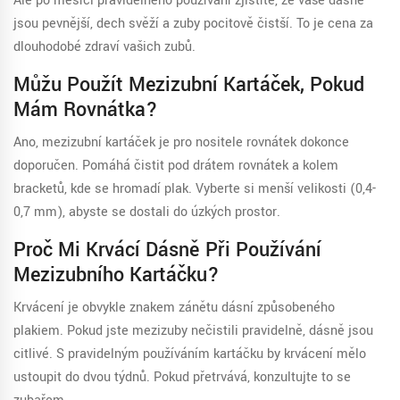
Ale po měsíci pravidelného používání zjistíte, že vaše dásně
jsou pevnější, dech svěží a zuby pocitově čistší. To je cena za
dlouhodobé zdraví vašich zubů.
Můžu Použít Mezizubní Kartáček, Pokud
Mám Rovnátka?
Ano, mezizubní kartáček je pro nositele rovnátek dokonce
doporučen. Pomáhá čistit pod drátem rovnátek a kolem
bracketů, kde se hromadí plak. Vyberte si menší velikosti (0,4-
0,7 mm), abyste se dostali do úzkých prostor.
Proč Mi Krvácí Dásně Při Používání
Mezizubního Kartáčku?
Krvácení je obvykle znakem zánětu dásní způsobeného
plakiem. Pokud jste mezizuby nečistili pravidelně, dásně jsou
citlivé. S pravidelným používáním kartáčku by krvácení mělo
ustoupit do dvou týdnů. Pokud přetrvává, konzultujte to se