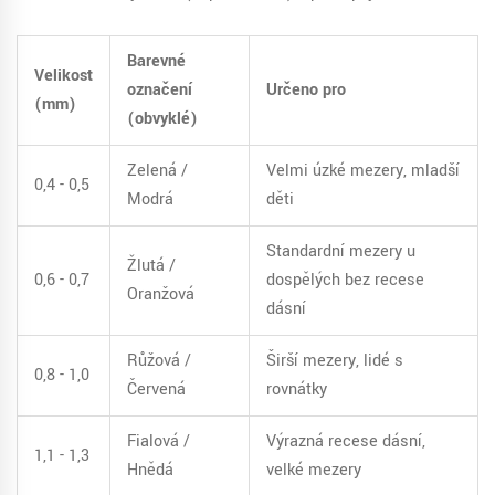
Barevné
Velikost
označení
Určeno pro
(mm)
(obvyklé)
Zelená /
Velmi úzké mezery, mladší
0,4 - 0,5
Modrá
děti
Standardní mezery u
Žlutá /
0,6 - 0,7
dospělých bez recese
Oranžová
dásní
Růžová /
Širší mezery, lidé s
0,8 - 1,0
Červená
rovnátky
Fialová /
Výrazná recese dásní,
1,1 - 1,3
Hnědá
velké mezery