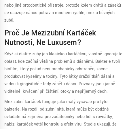
nebo jiné ortodontické přístroje, protože kolem drátů a záseků
se usazuje nános potravin mnohem rychleji než u běžných
zubů.
Proč Je Mezizubní Kartáček
Nutností, Ne Luxusem?
Když si čistíte zuby jen klasickou kartáčkou, vlastně ignorujete
oblast, kde začíná většina problémů s dásněmi. Bakterie tvoří
biofilm, který pokud není mechanicky odstraněn, začne
produkovat kyseliny a toxiny. Tyto látky dráždí tkáň dásní a
vedou k gingivitidě - tedy zánětu dásní. Příznaky jsou jasně
viditelné: krvácení při čištění, otoky a nepříjemný dech.
Mezizubní kartáček
funguje jako malý vysavač pro tyto
bakterie. Na rozdíl od zubní nitě, která může být obtížně
ovladatelná zejména pro začátečníky nebo lidi s rovnátky,
nabízí kartáček větší kontrolu a efektivitu. Studie ukazují, že