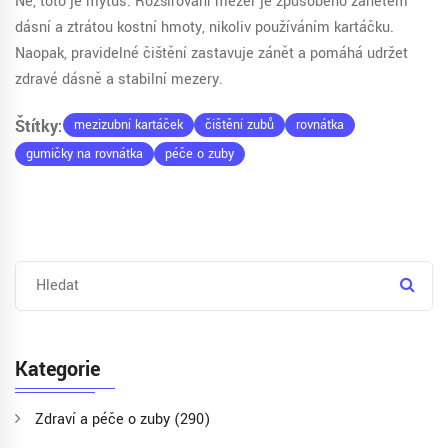
Ne, toto je mýtus. Rozšiřování mezer je způsobeno zánětem
dásní a ztrátou kostní hmoty, nikoliv používáním kartáčku.
Naopak, pravidelné čištění zastavuje zánět a pomáhá udržet
zdravé dásně a stabilní mezery.
Štítky:
mezizubní kartáček
čištění zubů
rovnátka
gumičky na rovnátka
péče o zuby
Kategorie
Zdraví a péče o zuby
(290)