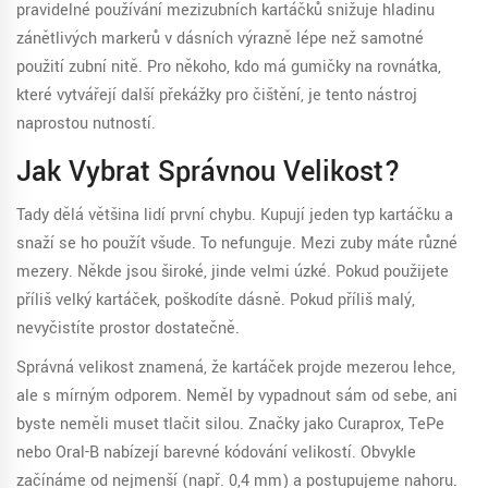
pravidelné používání mezizubních kartáčků snižuje hladinu
zánětlivých markerů v dásních výrazně lépe než samotné
použití zubní nitě. Pro někoho, kdo má
gumičky na rovnátka
,
které vytvářejí další překážky pro čištění, je tento nástroj
naprostou nutností.
Jak Vybrat Správnou Velikost?
Tady dělá většina lidí první chybu. Kupují jeden typ kartáčku a
snaží se ho použít všude. To nefunguje. Mezi zuby máte různé
mezery. Někde jsou široké, jinde velmi úzké. Pokud použijete
příliš velký kartáček, poškodíte dásně. Pokud příliš malý,
nevyčistíte prostor dostatečně.
Správná velikost znamená, že kartáček projde mezerou lehce,
ale s mírným odporem. Neměl by vypadnout sám od sebe, ani
byste neměli muset tlačit silou. Značky jako Curaprox, TePe
nebo Oral-B nabízejí barevné kódování velikostí. Obvykle
začínáme od nejmenší (např. 0,4 mm) a postupujeme nahoru.