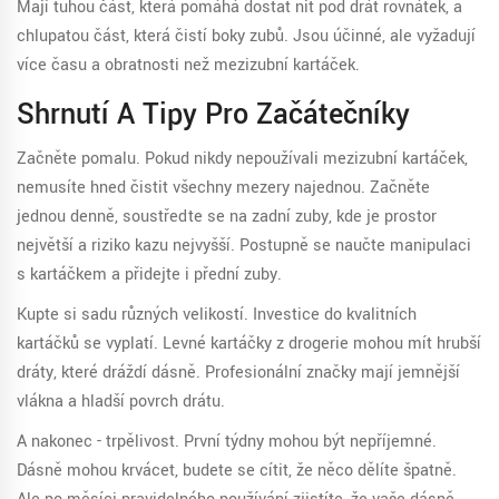
Mají tuhou část, která pomáhá dostat nit pod drát rovnátek, a
chlupatou část, která čistí boky zubů. Jsou účinné, ale vyžadují
více času a obratnosti než mezizubní kartáček.
Shrnutí A Tipy Pro Začátečníky
Začněte pomalu. Pokud nikdy nepoužívali mezizubní kartáček,
nemusíte hned čistit všechny mezery najednou. Začněte
jednou denně, soustřeďte se na zadní zuby, kde je prostor
největší a riziko kazu nejvyšší. Postupně se naučte manipulaci
s kartáčkem a přidejte i přední zuby.
Kupte si sadu různých velikostí. Investice do kvalitních
kartáčků se vyplatí. Levné kartáčky z drogerie mohou mít hrubší
dráty, které dráždí dásně. Profesionální značky mají jemnější
vlákna a hladší povrch drátu.
A nakonec - trpělivost. První týdny mohou být nepříjemné.
Dásně mohou krvácet, budete se cítit, že něco dělíte špatně.