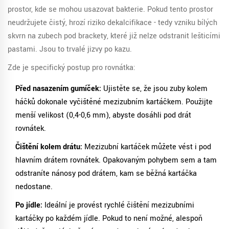
prostor, kde se mohou usazovat bakterie. Pokud tento prostor
neudržujete čistý, hrozí riziko dekalcifikace - tedy vzniku bílých
skvrn na zubech pod brackety, které již nelze odstranit lešticími
pastami. Jsou to trvalé jizvy po kazu.
Zde je specifický postup pro rovnátka:
Před nasazením gumíček:
Ujistěte se, že jsou zuby kolem
háčků dokonale vyčištěné mezizubním kartáčkem. Použijte
menší velikost (0,4-0,6 mm), abyste dosáhli pod drát
rovnátek.
Čištění kolem drátu:
Mezizubní kartáček můžete vést i pod
hlavním drátem rovnátek. Opakovaným pohybem sem a tam
odstraníte nánosy pod drátem, kam se běžná kartáčka
nedostane.
Po jídle:
Ideální je provést rychlé čištění mezizubními
kartáčky po každém jídle. Pokud to není možné, alespoň