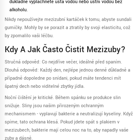
důkladně vypláchněte ústa vodou nebo ústní vodou bez
alkoholu.
Nikdy nepoužívejte mezizubní kartáček k tomu, abyste sundali
gumičky. Mohly by se porazit a ztratily by svoji elasticitu, což
by zpomalilo vaši léčbu.
Kdy A Jak Často Čistit Mezizuby?
Stručná odpověď: Co nejdříve večer, ideálně před spaním.
Dlouhá odpověď: Každý den, nejlépe jednou denně důkladně a
případně dopoledne po snídani, pokud máte tendenci mít
špatný dech nebo viditelné zbytky jídla.
Noční čištění je kritické. Během spánku se produkce slin
snižuje. Sliny jsou našim přirozeným ochranným
mechanismem - vyplavují bakterie a neutralizují kyseliny. Když
spíme, tato ochrana klesá. Pokud jdete spát s plakiem v
mezizubech, bakterie mají celou noc na to, aby napadly vaše
zuby a dásně.