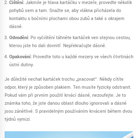
Čištění:
Jakmile je hlava kartáčku v mezeře, provedte několik
pohybů sem a tam. Snažte se, aby vlákna přicházela do
kontaktu s bočními plochami obou zubů a také s okrajem
dásně.
Odvodění:
Po vyčištění táhněte kartáček ven stejnou cestou,
kterou jste ho dali dovnitř. Nepřekračujte dásně.
Opakování:
Proveďte toto u každé mezery ve všech čtvrtinách
ústní dutiny.
Je důležité nechat kartáček trochu „pracovat“. Někdy cítíte
odpor, který je způsoben plakiem. Ten musíte fyzicky odstranit.
Pokud vám při prvním použití krvácí dásně, nezoufejte. Je to
známka toho, že jste danou oblast dlouho ignorovali a dásně
jsou zánětlivé. S pravidelným používáním krvácení během dvou
týdnů vymizí.