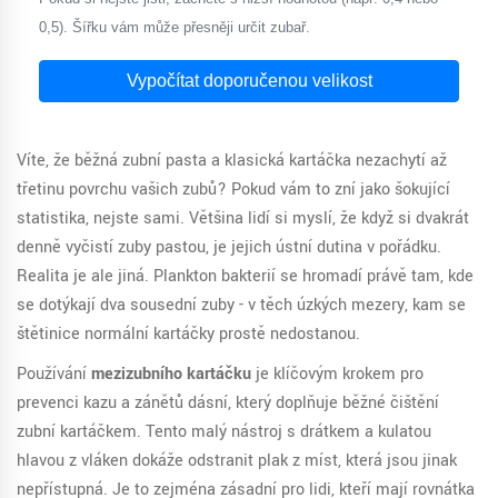
0,5). Šířku vám může přesněji určit zubař.
Vypočítat doporučenou velikost
Víte, že běžná zubní pasta a klasická kartáčka nezachytí až
třetinu povrchu vašich zubů? Pokud vám to zní jako šokující
statistika, nejste sami. Většina lidí si myslí, že když si dvakrát
denně vyčistí zuby pastou, je jejich ústní dutina v pořádku.
Realita je ale jiná. Plankton bakterií se hromadí právě tam, kde
se dotýkají dva sousední zuby - v těch úzkých mezery, kam se
štětinice normální kartáčky prostě nedostanou.
Používání
mezizubního kartáčku
je
klíčovým krokem pro
prevenci kazu a zánětů dásní, který doplňuje běžné čištění
zubní kartáčkem
. Tento malý nástroj s drátkem a kulatou
hlavou z vláken dokáže odstranit plak z míst, která jsou jinak
nepřístupná. Je to zejména zásadní pro lidi, kteří mají rovnátka