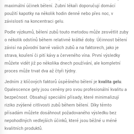
maximální účinek bělení. Zubní lékaři doporučují domácí
použití kapotky na několik hodin denně nebo přes noc, v
závislosti na koncentraci gelu.
Podle výzkumů, bělení zubů touto metodou může zesvětlit zuby
o několik odstínů během relativně krátké doby. Účinnost bělení
závisí na původní barvě vašich zubů a na faktorech, jako je
strava, kouření či pití kávy a červeného vína. První výsledky
můžete vidět již po několika dnech používání, ale kompletní
proces může trvat dva až čtyři týdny.
Jedním z klíčových faktorů úspěšného bělení je
kvalita gelu
.
Opalescence gely jsou ceněny pro svou profesionální kvalitu a
bezpečnost. Obsahují speciální přísady, které minimalizují
riziko zvýšené citlivosti zubů během bělení. Díky těmto
přísadám můžete dosáhnout požadovaného výsledku bez
nepohodlných vedlejších účinků, které jsou běžné u méně
kvalitních produktů.