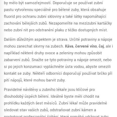
by mělo být samozřejmostí. Doporučuje se používat zubní
pastu vytvořenou speciálně pro bělené zuby, která obsahuje
fluorid pro ochranu zubní skloviny a také látky napomáhající
zachování bělejších zubů. Nezapomeňte na mezizubní kartáčky
nebo zubní nit pro odstranění plaku z těžko dostupných míst.
Dalším důležitým aspektem je strava. Určité potraviny a nápoje
mohou zanechat skvrny na zubech.
Káva
,
červené víno
,
čaj
, ale i
například některé druhy ovoce a zeleniny mohou způsobit
zabarvení zubů. Snažte se tyto potraviny a nápoje omezit, nebo
si po jejich konzumaci vypláchněte ústa vodou, abyste omezili
kontakt se zuby. Někteří odborníci doporučují používat brčko při
pití nápojů, které mohou barvit zuby.
Pravidelné návštěvy u zubního lékaře jsou klíčové pro
dlouhodobý úspěch bělení. Ideálně byste měli chodit na
prohlídku každých šest měsíců. Zubní lékař může pravidelně
sledovat stav vašich zubů, odstraňovat zubní kámen a
poskytovat profesionální čištění, které pomáhá udržovat zuby