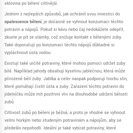
sklovina po bělení citlivější.
Jedním z nejlepších způsobů, jak ochránit svou investici do
opalescence bělení
, je dočasně se vyhnout konzumaci těchto
potravin a nápojů. Pokud si kávu nebo čaj nedokážete odepřít,
zkuste je pít ze slámky, což snižuje kontakt s bělenými zuby.
Také doporučuji po konzumaci těchto nápojů důkladně si
vypláchnout ústa vodou.
Existují také určité potraviny, které mohou pomoci udržet zuby
bílé. Například jahody obsahují kyselinu jablečnou, která může
přirozeně bělí zuby. Jablka a celer naopak podporují tvorbu slin,
které pomáhají čistit ústa a zuby. Zařazení těchto potravin do
jídelníčku může mít pozitivní vliv na dlouhodobé udržení bělosti
zubů.
Citlivost zubů po bělení je běžná, a proto je vhodné se vyhnout
velmi horkým nebo studeným potravinám a nápojům, aby se
předešlo nepohodlí. Ideální je také vybírat potraviny, které