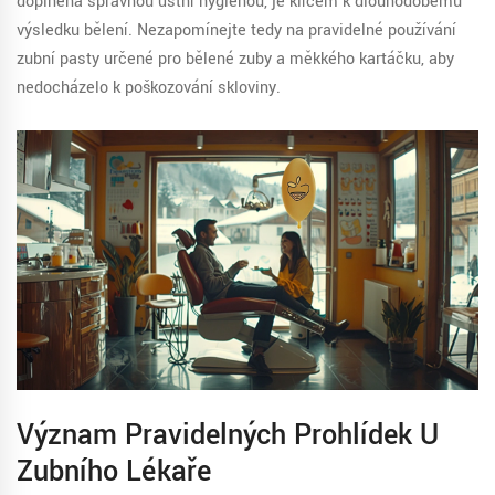
doplněná správnou ústní hygienou, je klíčem k dlouhodobému
výsledku bělení. Nezapomínejte tedy na pravidelné používání
zubní pasty určené pro bělené zuby a měkkého kartáčku, aby
nedocházelo k poškozování skloviny.
Význam Pravidelných Prohlídek U
Zubního Lékaře