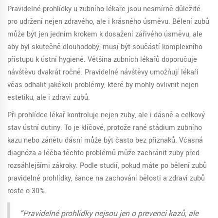
Pravidelné prohlídky u zubního lékaře jsou nesmírně důležité
pro udržení nejen zdravého, ale i krásného úsměvu. Bělení zubů
může být jen jedním krokem k dosažení zářivého úsměvu, ale
aby byl skutečně dlouhodobý, musí být součástí komplexního
přístupu k ústní hygieně. Většina zubních lékařů doporučuje
návštěvu dvakrát ročně. Pravidelné návštěvy umožňují lékaři
včas odhalit jakékoli problémy, které by mohly ovlivnit nejen
estetiku, ale i zdraví zubů.
Při prohlídce lékař kontroluje nejen zuby, ale i dásně a celkový
stav ústní dutiny. To je klíčové, protože rané stádium zubního
kazu nebo zánětu dásní může být často bez příznaků. Včasná
diagnóza a léčba těchto problémů může zachránit zuby před
rozsáhlejšími zákroky. Podle studií, pokud máte po bělení zubů
pravidelné prohlídky, šance na zachování bělosti a zdraví zubů
roste o 30%.
"Pravidelné prohlídky nejsou jen o prevenci kazů, ale