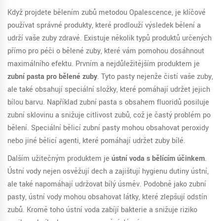
Když projdete bělením zubů metodou Opalescence, je klíčové
používat správné produkty, které prodlouží výsledek bělení a
udrží vaše zuby zdravé. Existuje několik typů produktů určených
přímo pro péči o bělené zuby, které vám pomohou dosáhnout
maximálního efektu. Prvním a nejdůležitějším produktem je
zubní pasta pro bělené zuby
. Tyto pasty nejenže čistí vaše zuby,
ale také obsahují speciální složky, které pomáhají udržet jejich
bílou barvu. Například zubní pasta s obsahem fluoridů posiluje
zubní sklovinu a snižuje citlivost zubů, což je častý problém po
bělení. Speciální bělicí zubní pasty mohou obsahovat peroxidy
nebo jiné bělicí agenti, které pomáhají udržet zuby bílé.
Dalším užitečným produktem je
ústní voda s bělícím účinkem
.
Ústní vody nejen osvěžují dech a zajišťují hygienu dutiny ústní,
ale také napomáhají udržovat bílý úsměv. Podobně jako zubní
pasty, ústní vody mohou obsahovat látky, které zlepšují odstín
zubů. Kromě toho ústní voda zabíjí bakterie a snižuje riziko