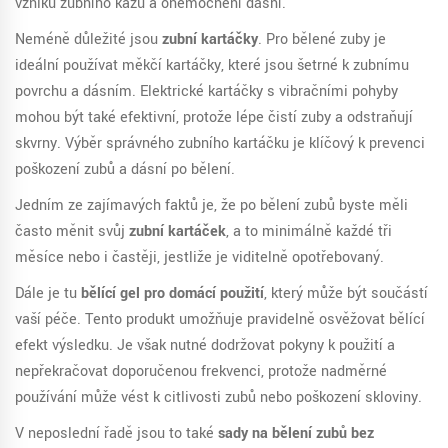
vzniku zubního kazu a onemocnění dásní.
Neméně důležité jsou
zubní kartáčky
. Pro bělené zuby je
ideální používat měkčí kartáčky, které jsou šetrné k zubnímu
povrchu a dásním. Elektrické kartáčky s vibračními pohyby
mohou být také efektivní, protože lépe čistí zuby a odstraňují
skvrny. Výběr správného zubního kartáčku je klíčový k prevenci
poškození zubů a dásní po bělení.
Jedním ze zajímavých faktů je, že po bělení zubů byste měli
často měnit svůj
zubní kartáček
, a to minimálně každé tři
měsíce nebo i častěji, jestliže je viditelně opotřebovaný.
Dále je tu
bělící gel pro domácí použití
, který může být součástí
vaší péče. Tento produkt umožňuje pravidelně osvěžovat bělící
efekt výsledku. Je však nutné dodržovat pokyny k použití a
nepřekračovat doporučenou frekvenci, protože nadměrné
používání může vést k citlivosti zubů nebo poškození skloviny.
V neposlední řadě jsou to také
sady na bělení zubů bez