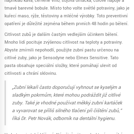
například káva, červené víno, sójová omáčka, colové nápoje a
tmavě barevné bobule. Místo toho volte světlé potraviny, jako je
kuřecí maso, rýže, těstoviny a mléčné výrobky. Toto preventivní
opatření je důležité zejména během prvních 48 hodin po bělení.
Citlivost zubů je dalším častým vedlejším účinkem bělení.
Mnoho lidí pociťuje zvýšenou citlivost na teploty a potraviny.
Abyste zmírnili nepohodlí, použijte zubní pastu určenou na
citlivé zuby, jako je Sensodyne nebo Elmex Sensitive. Tato
pasta obsahuje speciální složky, které pomáhají ulevit od
citlivosti a chrání sklovinu.
„Zubní lékaři často doporučují vyhnout se kyselým a
sladkým pokrmům, které mohou podráždit již citlivé
zuby. Také je vhodné používat měkký zubní kartáček
a vyvarovat se příliš silného tlačení při čištění zubů,“
říká Dr. Petr Novák, odborník na dentální hygienu.