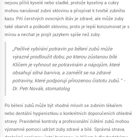
nejsou příliš kyselé nebo sladké, protože kyseliny a cukry
mohou narušovat zubní sklovinu a přispívat k tvorbě zubního
kazu. Pití čerstvých ovocných šťáv je zdravé, ale může zuby
také obarvit a poškodit sklovinu, proto je lepší konzumovat je s
mírou a nechat je projít jazykem spíše než zuby.
„Pečlivé vybírání potravin po bělení zubů může
výrazně prodloužit dobu, po kterou zůstanou bílé.
Klíčem je vyhnout se potravinám a nápojům, které
obsahují silná barviva, a zaměřit se na zdravé
potraviny, které podporují přirozenou čistotu zubů.“ -
Dr. Petr Novák, stomatolog
Po bělení zubů může být vhodné mluvit se zubním lékařem
nebo dentální hygienistkou o konkrétních doporučeních ohledně
stravy. Pravidelné kontroly a profesionální čištění zubů mohou
významně pomoci udržet zuby zdravé a bílé. Správná strava,