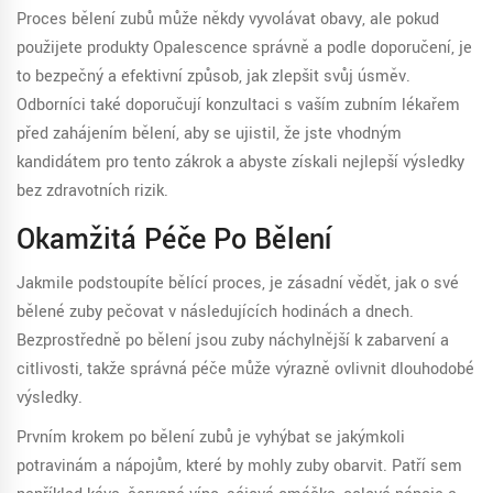
Proces bělení zubů může někdy vyvolávat obavy, ale pokud
použijete produkty Opalescence správně a podle doporučení, je
to bezpečný a efektivní způsob, jak zlepšit svůj úsměv.
Odborníci také doporučují konzultaci s vaším zubním lékařem
před zahájením bělení, aby se ujistil, že jste vhodným
kandidátem pro tento zákrok a abyste získali nejlepší výsledky
bez zdravotních rizik.
Okamžitá Péče Po Bělení
Jakmile podstoupíte bělící proces, je zásadní vědět, jak o své
bělené zuby pečovat v následujících hodinách a dnech.
Bezprostředně po bělení jsou zuby náchylnější k zabarvení a
citlivosti, takže správná péče může výrazně ovlivnit dlouhodobé
výsledky.
Prvním krokem po bělení zubů je vyhýbat se jakýmkoli
potravinám a nápojům, které by mohly zuby obarvit. Patří sem