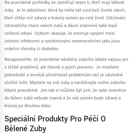
Na pravidelné prohlídky se zaměřují nejen ti, kteří mají bělené
zuby. Je to záležitost, která by měla být součástí života všech,
kteří chtějí mít zdravý a krásný úsměv po celý život. Udržování
zdravotního stavu vašich zubů a dásní znamená také lepší
celkové zdraví. Výzkum ukazuje, že existuje spojení mezi
ústními infekcemi a systémovými onemocněními jako jsou
srdeční choroby či diabetes.
Nezapomeňte, že pravidelné návštěvy zubního lékaře nejsou jen
o léčbě problémů, ale hlavně o jejich prevenci. Je mnohem
jednodušší a levnější předcházet problémům než je následně
složitě řešit. Myslete na své zuby a navštěvujte svého zubního
lékaře pravidelně. Jen tak si můžete být jisti, že vaše investice
do bělení zubů nebude marná a že váš úsměv bude zdravý a
krásný po dlouhou dobu.
Speciální Produkty Pro Péči O
Bělené Zuby