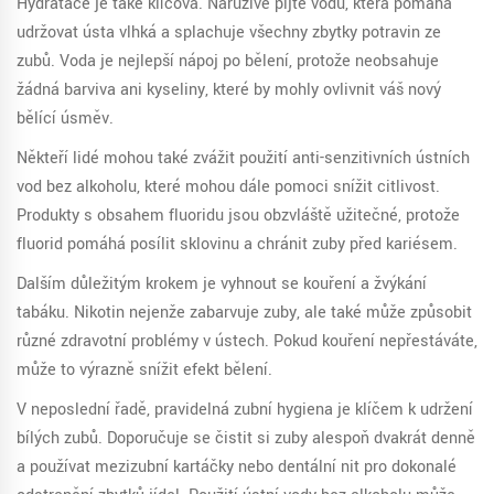
Hydratace je také klíčová. Náruživě pijte vodu, která pomáhá
udržovat ústa vlhká a splachuje všechny zbytky potravin ze
zubů. Voda je nejlepší nápoj po bělení, protože neobsahuje
žádná barviva ani kyseliny, které by mohly ovlivnit váš nový
bělící úsměv.
Někteří lidé mohou také zvážit použití anti-senzitivních ústních
vod bez alkoholu, které mohou dále pomoci snížit citlivost.
Produkty s obsahem fluoridu jsou obzvláště užitečné, protože
fluorid pomáhá posílit sklovinu a chránit zuby před kariésem.
Dalším důležitým krokem je vyhnout se kouření a žvýkání
tabáku. Nikotin nejenže zabarvuje zuby, ale také může způsobit
různé zdravotní problémy v ústech. Pokud kouření nepřestáváte,
může to výrazně snížit efekt bělení.
V neposlední řadě, pravidelná zubní hygiena je klíčem k udržení
bílých zubů. Doporučuje se čistit si zuby alespoň dvakrát denně
a používat mezizubní kartáčky nebo dentální nit pro dokonalé