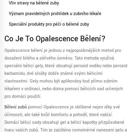
Vliv stravy na bělené zuby
Význam pravidelných prohlídek u zubního lékaře
Speciální produkty pro péči o bělené zuby
Co Je To Opalescence Bělení?
Opalescence bělení je jednou z nejpopulárnějších metod pro
dosažení bílého a zářivého úsměvu. Tato metoda využívá
speciální bělicí gely, které obsahují peroxid vodíku nebo peroxid
karbamidu, dvě složky dobře známé svými bělicími
vlastnostmi. Gely mohou být aplikovány buď přímo zubním
lékařem v ordinaci, nebo doma pomocí bělicích sad určených
pro domácí použití.
Bělení zubů
pomocí Opalescence je oblíbené nejen díky své
účinnosti, ale také kvůli komfortu a pohodlí, které nabízí.
Domácí bělicí sady obsahují gel a bělicí kapotky přizpůsobené
tvaru vašich zubů. Tím je zajištěno rovnoměrné nanesení gelu a