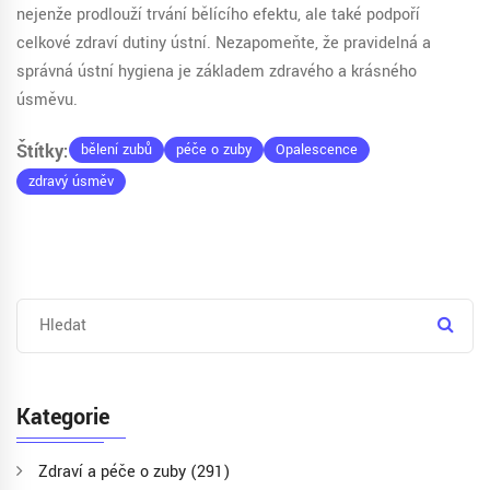
nejenže prodlouží trvání bělícího efektu, ale také podpoří
celkové zdraví dutiny ústní. Nezapomeňte, že pravidelná a
správná ústní hygiena je základem zdravého a krásného
úsměvu.
Štítky:
bělení zubů
péče o zuby
Opalescence
zdravý úsměv
Kategorie
Zdraví a péče o zuby
(291)