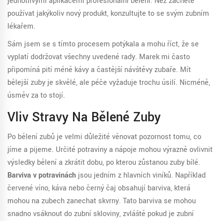
jednotlivými aplikacemi profesionální bělení. Než začnete
používat jakýkoliv nový produkt, konzultujte to se svým zubním
lékařem.
Sám jsem se s tímto procesem potýkala a mohu říct, že se
vyplatí dodržovat všechny uvedené rady. Marek mi často
připomíná pití méně kávy a častější návštěvy zubaře. Mít
bělejší zuby je skvělé, ale péče vyžaduje trochu úsilí. Nicméně,
úsměv za to stojí.
Vliv Stravy Na Bělené Zuby
Po bělení zubů je velmi důležité věnovat pozornost tomu, co
jíme a pijeme. Určité potraviny a nápoje mohou výrazně ovlivnit
výsledky bělení a zkrátit dobu, po kterou zůstanou zuby bílé.
Barviva v potravinách
jsou jedním z hlavních viníků. Například
červené víno, káva nebo černý čaj obsahují barviva, která
mohou na zubech zanechat skvrny. Tato barviva se mohou
snadno vsáknout do zubní skloviny, zvláště pokud je zubní