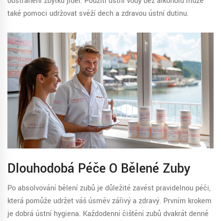
odstranění zbytků jídel. Použití ústní vody bez alkoholu může
také pomoci udržovat svěží dech a zdravou ústní dutinu.
Dlouhodobá Péče O Bělené Zuby
Po absolvování bělení zubů je důležité zavést pravidelnou péči,
která pomůže udržet váš úsměv zářivý a zdravý. Prvním krokem
je dobrá ústní hygiena. Každodenní čištění zubů dvakrát denně