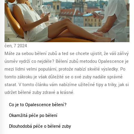
čen, 7 2024
Máte za sebou bělení zubů a teď se chcete ujistit, že váš zářivý
úsměv vydrží co nejdéle? Bělení zubů metodou Opalescence je
mezi lidmi velmi populární, protože nabízí skvělé výsledky. Po
tomto zákroku je však důležité se o své zuby nadále správně
starat. V tomto článku vám nabízíme užitečné tipy a triky, jak si
udržet bělené zuby zdravé a krásné.
Co je to Opalescence bělení?
Okamžitá péče po bělení
Dlouhodobá péče o bělené zuby