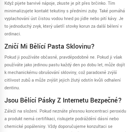
Když pijete barvivé nápoje, zkuste je pít přes brčinko. Tím
minimalizujete kontakt tekutiny s předními zuby. Také pomáhá
vyplachování úst čistou vodou hned po jídle nebo pití kávy. Je
to jednoduchý zvyk, který ušetří stovky korun za další bělení v
ordinaci.
Zničí Mi Bělící Pasta Sklovinu?
Pokud ji používáte občasně, pravděpodobně ne. Pokud ji však
používáte jako jedinou pastu každý den po dobu let, může dojít
k mechanickému obrušování skloviny, což paradoxně zvýší
citlivost zubů a může zvýšit jejich žlutý odstín kvůli odhalení
dentinu.
Jsou Bělící Pásky Z Internetu Bezpečné?
Záleží na složení. Pokud neznáte přesnou koncentraci peroxidu
a produkt nemá certifikaci, riskujete podráždění dásní nebo
chemické popáleniny. Vždy doporučujeme konzultaci se