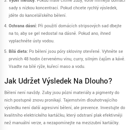
Výběr metody:
Pokud máte citlivé zuby, volte mírnější domácí
sady s nízkou koncentrací. Pokud chcete rychlý výsledek,
jděte do kancelářského bělení.
Ochrana dásní:
Při použití domácích stripsových sad dbejte
na to, aby se gel nedostal na dásně. Pokud ano, ihned
vyplachněte ústy vodou.
Bílá dieta:
Po bělení jsou póry skloviny otevřené. Vyhněte se
prvních 48 hodin červenému vínu, curry, silným čajům a kávě.
Vsadte na bílé rýže, kuřecí maso a vodu.
Jak Udržet Výsledek Na Dlouho?
Bělení není navždy. Zuby jsou pózní materiály a pigmenty do
nich postupně znovu pronikají. Tajemstvím dlouhotrvajícího
výsledku není další agresivní bělení, ale prevence. Investujte do
kvalitního
elektrického kartáčku
, který odstraní plak efektivněji
než manuální verze, a nezapomínejte na mezizubní kartáčky.