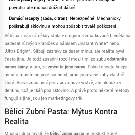
povrchu, ale mohou dráždit dásně.
Domácí recepty (soda, citron):
Nebezpečné. Mechanicky
poškrabují sklovinu a mohou způsobit trvalé poškození.
Většina z nás už někdy stála v drogerii a zmatkovaně hleděla na
padesát různých krabiček s nápisem „Instant White“ nebo
„Ultra Bright“. Slibují zázraky za deset minut, ale realita bývá
často jiná. Je totiž zásadní rozdíl mezi tím, že zubu
odstraníte
nános špíny
, a tím, že
změníte jeho barvu
. Pokud chcete bílejší
úsměv, musíte nejprve pochopit, proč jsou vaše zuby vlastně
žluté. Barva zubu není jen v povrchové vrstvě, ale hluboko v
dentinu, což je tkáň pod sklovino. A právě proto některé metody
fungují a jiné jsou jen marketingový trik.
Bělící Zubní Pasta: Mýtus Kontra
Realita
Mnoho lidí si myslí, že
bělící zubní pasta
je
produkt, který