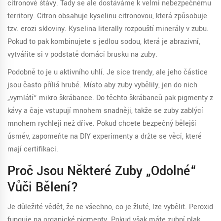
citronové šťávy. Tady se ale dostáváme k velmi nebezpečnému
territory. Citron obsahuje kyselinu citronovou, která způsobuje
tzv. erozi skloviny. Kyselina literally rozpouští minerály v zubu.
Pokud to pak kombinujete s jedlou sodou, která je abrazivní,
vytváříte si v podstatě domácí brusku na zuby.
Podobně to je u
aktivního uhlí
. Je sice trendy, ale jeho částice
jsou často příliš hrubé. Místo aby zuby vybělily, jen do nich
„vymlátí“ mikro škrábance. Do těchto škrábanců pak pigmenty z
kávy a čaje vstupují mnohem snadněji, takže se zuby zablýcí
mnohem rychleji než dříve. Pokud chcete bezpečný bělejší
úsměv, zapomeňte na DIY experimenty a držte se věcí, které
mají certifikaci.
Proč Jsou Některé Zuby „odolné“
Vůči Bělení?
Je důležité vědět, že ne všechno, co je žluté, lze vybělit. Peroxid
funguje na organické pigmenty. Pokud však máte
zubní plak
,