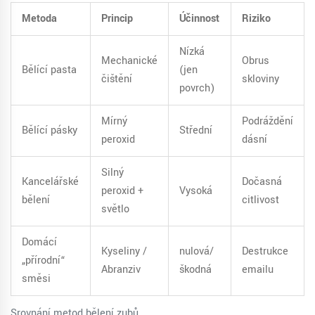
Metoda
Princip
Účinnost
Riziko
Nízká
Mechanické
Obrus
Bělící pasta
(jen
čištění
skloviny
povrch)
Mírný
Podráždění
Bělící pásky
Střední
peroxid
dásní
Silný
Kancelářské
Dočasná
peroxid +
Vysoká
bělení
citlivost
světlo
Domácí
Kyseliny /
nulová/
Destrukce
„přírodní“
Abranziv
škodná
emailu
směsi
Srovnání metod bělení zubů