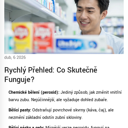
dub, 6 2026
Rychlý Přehled: Co Skutečně
Funguje?
Chemické bělení (peroxid):
Jediný způsob, jak změnit vnitřní
barvu zubu. Nejúčinnější, ale vyžaduje dohled zubaře.
Bělící pasty:
Odstraňují povrchové skvrny (káva, čaj), ale
nezmění základní odstín zubní skloviny.
Bělící pásky a gely:
Mírnější verze peroxidu, fungují na