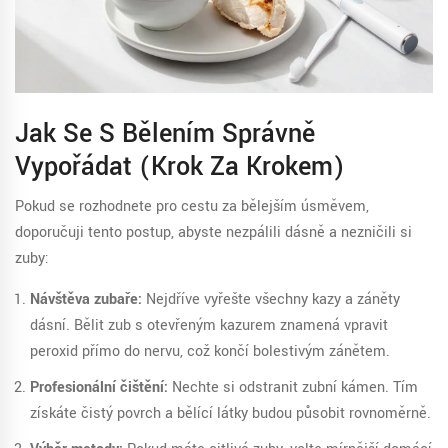
Jak Se S Bělením Správně
Vypořádat (Krok Za Krokem)
Pokud se rozhodnete pro cestu za bělejším úsměvem,
doporučuji tento postup, abyste nezpálili dásně a nezničili si
zuby:
Návštěva zubaře:
Nejdříve vyřešte všechny kazy a záněty
dásní. Bělit zub s otevřeným kazurem znamená vpravit
peroxid přímo do nervu, což končí bolestivým zánětem.
Profesionální čištění:
Nechte si odstranit zubní kámen. Tím
získáte čistý povrch a bělící látky budou působit rovnoměrně.