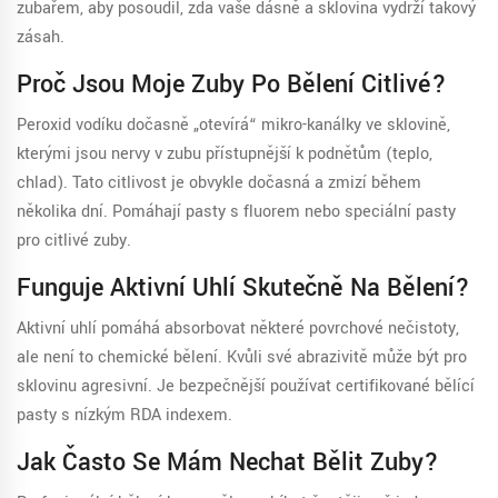
zubařem, aby posoudil, zda vaše dásně a sklovina vydrží takový
zásah.
Proč Jsou Moje Zuby Po Bělení Citlivé?
Peroxid vodíku dočasně „otevírá“ mikro-kanálky ve sklovině,
kterými jsou nervy v zubu přístupnější k podnětům (teplo,
chlad). Tato citlivost je obvykle dočasná a zmizí během
několika dní. Pomáhají pasty s fluorem nebo speciální pasty
pro citlivé zuby.
Funguje Aktivní Uhlí Skutečně Na Bělení?
Aktivní uhlí pomáhá absorbovat některé povrchové nečistoty,
ale není to chemické bělení. Kvůli své abrazivitě může být pro
sklovinu agresivní. Je bezpečnější používat certifikované bělící
pasty s nízkým RDA indexem.
Jak Často Se Mám Nechat Bělit Zuby?