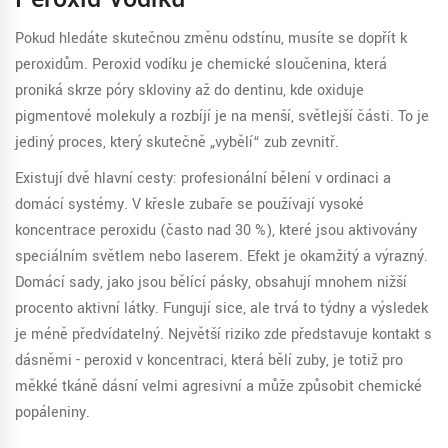
Pokud hledáte skutečnou změnu odstínu, musíte se dopřít k
peroxidům.
Peroxid vodíku
je
chemické sloučenina, která
proniká skrze póry skloviny až do dentinu
, kde oxiduje
pigmentové molekuly a rozbíjí je na menší, světlejší části.
To je
jediný proces, který skutečně „vybělí“ zub zevnitř.
Existují dvě hlavní cesty: profesionální bělení v ordinaci a
domácí systémy. V křesle zubaře se používají vysoké
koncentrace peroxidu (často nad 30 %), které jsou aktivovány
speciálním světlem nebo laserem. Efekt je okamžitý a výrazný.
Domácí sady, jako jsou bělící pásky, obsahují mnohem nižší
procento aktivní látky. Fungují sice, ale trvá to týdny a výsledek
je méně předvídatelný. Největší riziko zde představuje kontakt s
dásněmi - peroxid v koncentraci, která bělí zuby, je totiž pro
měkké tkáně dásní velmi agresivní a může způsobit chemické
popáleniny.