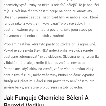
chemicky vybělí zuby na několik odstínů bělejší
. To je bohužel
mýtus. Většina těchto past funguje na principu abrazivity.
Obsahují jemné částice (např. oxid hliníku nebo silica), které
fungují jako takový „ smirkový papír“ pro vaše zuby. Tím
odstraní externí pigmentaci z povrchu, jako jsou stopy po
červeném víně nebo silnicích z kouření.
Problém nastává, když tyto pasty používáte příliš agresivně.
Pokud je abrazivita (tzv. RDA index) příliš vysoká, začnete
postupně „obrousávat“ svou sklovinu. Sklovina je nejtvrdší tkáň
v lidském těle, ale jakmile ji jednou zničíte, nevrastá.
Paradoxně, když sklovina ztenší, začne více prosvítat žlutý
dentin uvnitř zubu, takže vaše zuby budou po čase vypadat
žlutěji než předtím.
Bělící zubní pasta
tedy není nástroj pro
změnu barvy, ale spíše pro udržení čistoty povrchu.
Jak Funguje Chemické Bělení A
Peroxid Vodíku