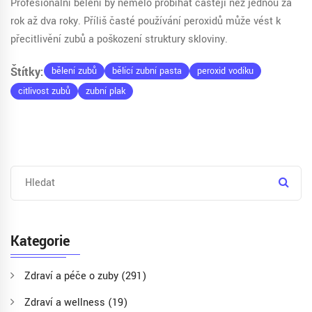
Profesionální bělení by nemělo probíhat častěji než jednou za
rok až dva roky. Příliš časté používání peroxidů může vést k
přecitlivění zubů a poškození struktury skloviny.
Štítky:
bělení zubů
bělící zubní pasta
peroxid vodíku
citlivost zubů
zubní plak
Kategorie
Zdraví a péče o zuby
(291)
Zdraví a wellness
(19)