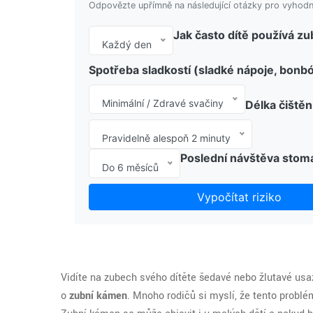
Odpovězte upřímně na následující otázky pro vyhodn
Jak často dítě používá zub
Každý den
Spotřeba sladkostí (sladké nápoje, bonb
Minimální / Zdravé svačiny
Délka čištěn
Pravidelně alespoň 2 minuty
Poslední návštěva stom
Do 6 měsíců
Vypočítat riziko
Vidíte na zubech svého dítěte šedavé nebo žlutavé us
o
zubní kámen
. Mnoho rodičů si myslí, že tento problém