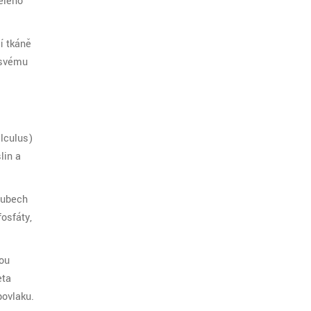
celého
í tkáně
 svému
lculus)
lin a
 zubech
fosfáty,
tou
eta
povlaku.