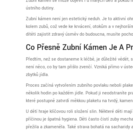
Zubní kámen se může objevit i u malých dětí a pokud ho
ústního dutiny.
Zubní kámen není jen estetický neduh. Je to aktivní ohr
kolem zubů, což vede ke krvácení, otokům a v nejhor
dítěti zajistit zdravý úsměv do budoucna, musíte pochop
Co Přesně Zubní Kámen Je A P
Předtím, než se dostaneme k léčbě, je důležité vědět,
není něco, co by tam přišlo zvenčí. Vzniká přímo v úste
zbytků jídla.
Proces začíná vytvořením
zubního povlaku neboli plake
několik hodin po každém jídle. Pokud ji neodstraníte pr
které postupně zatvrdí měkkou plaketu na tvrdý, kamen
U dětí hraje klíčovou roli složení slin. Některé děti ma
příčinou je špatná hygiena. Děti často čistí zuby mecha
přežila a zkameněla. Také strava bohatá na sacharidy a