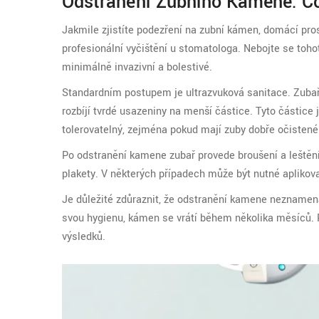
Odstranění Zubního Kamene: C
Jakmile zjistíte podezření na zubní kámen, domácí pr
profesionální vyčištění u stomatologa. Nebojte se tohot
minimálně invazivní a bolestivé.
Standardním postupem je
ultrazvuková sanitace
. Zuba
rozbíjí tvrdé usazeniny na menší částice. Tyto částice
tolerovatelný, zejména pokud mají zuby dobře očistené 
Po odstranění kamene zubař provede broušení a leštění
plakety. V některých případech může být nutné aplikovat
Je důležité zdůraznit, že odstranění kamene neznamená
svou hygienu, kámen se vrátí během několika měsíců. 
výsledků.