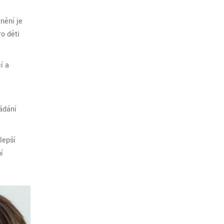
nění je
ro děti
í a
ádání
lepší
í