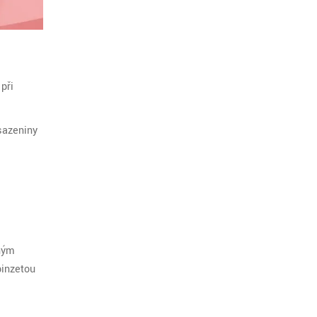
při
sazeniny
zným
pinzetou