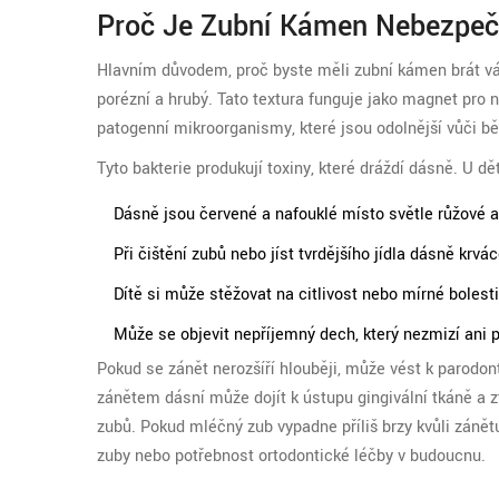
Proč Je Zubní Kámen Nebezpeč
Hlavním důvodem, proč byste měli zubní kámen brát váž
porézní a hrubý. Tato textura funguje jako magnet pro
patogenní mikroorganismy, které jsou odolnější vůči b
Tyto bakterie produkují toxiny, které dráždí dásně. U dě
Dásně jsou červené a nafouklé místo světle růžové a
Při čištění zubů nebo jíst tvrdějšího jídla dásně krvác
Dítě si může stěžovat na citlivost nebo mírné bolesti
Může se objevit nepříjemný dech, který nezmizí ani p
Pokud se zánět nerozšíří hlouběji, může vést k parodon
zánětem dásní může dojít k ústupu gingivální tkáně a z
zubů. Pokud mléčný zub vypadne příliš brzy kvůli záně
zuby nebo potřebnost ortodontické léčby v budoucnu.