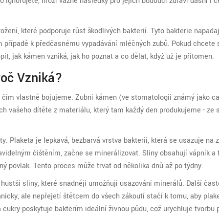
 ignorujete, hrozí vážné následky pro jejich budoucí zdraví dásní i 
ožení, které podporuje růst škodlivých bakterií. Tyto bakterie napadaj
ším případě k předčasnému vypadávání mléčných zubů. Pokud chcete
it, jak kámen vzniká, jak ho poznat a co dělat, když už je přítomen.
roč Vzniká?
 s čím vlastně bojujeme. Zubní kámen (ve stomatologii známý jako ca
ch vašeho dítěte z materiálu, který tam každý den produkujeme - ze s
ty
. Plaketa je lepkavá, bezbarvá vrstva bakterií, která se usazuje na
avidelným čištěním, začne se minerálizovat. Sliny obsahují vápník a 
ný povlak. Tento proces může trvat od několika dnů až po týdny.
jí hustší sliny, které snadněji umožňují usazování minerálů. Další čas
nicky, ale nepřejetí štětcem do všech zákoutí stačí k tomu, aby plak
 cukry poskytuje bakterím ideální živnou půdu, což urychluje tvorbu 