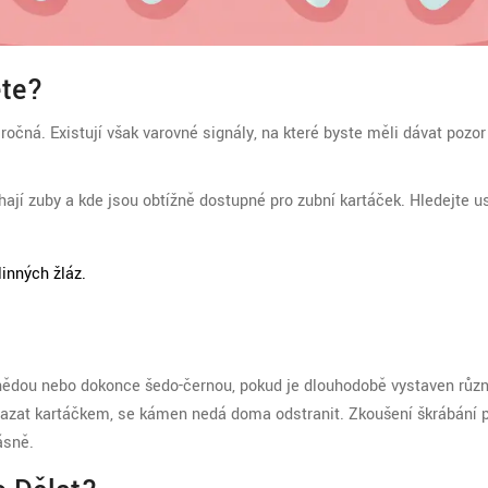
ěte?
očná. Existují však varovné signály, na které byste měli dávat pozor 
hají zuby a kde jsou obtížně dostupné pro zubní kartáček. Hledejte u
linných žláz.
hnědou nebo dokonce šedo-černou, pokud je dlouhodobě vystaven rů
mazat kartáčkem, se kámen nedá doma odstranit. Zkoušení škrábání 
ásně.