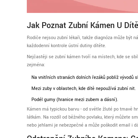
Jak Poznat Zubní Kámen U Dít
Rodiče nejsou zubní lékaři, takže diagnóza může být nár
každodenní kontrole ústní dutiny dítěte.
Nejčastěji se zubní kámen tvoří na místech, kde se sbí
zejména:
Na vnitřních stranách dolních řezáků poblíž vývodů s
Mezi zuby v oblastech, kde dítě nepoužívá zubní nit.
Podél gumy (hranice mezi zubem a dásní).
Kámen má typickou barvu - od světle žluté po tmavě 
látkám. Na rozdíl od běžného povlaku, který můžete s
nebo jehlami je nebezpečné a může poškodit email i d