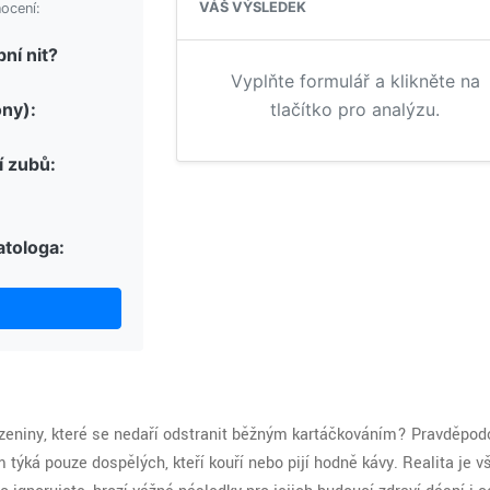
VÁŠ VÝSLEDEK
ocení:
ní nit?
Vyplňte formulář a klikněte na
óny):
tlačítko pro analýzu.
í zubů:
atologa:
azeniny, které se nedaří odstranit běžným kartáčkováním? Pravděpod
 týká pouze dospělých, kteří kouří nebo pijí hodně kávy. Realita je vš