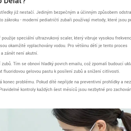
o Dělat?
ostředky již nestačí. Jediným bezpečným a účinným způsobem odstra
o zákroku - moderní pediatričtí zubaři používají metody, které jsou p
ř použije speciální ultrazvukový scaler, který vibruje vysokou frekvenc
 jsou okamžitě vyplachovány vodou. Pro většinu dětí je tento proces
a zánět není akutní.
 zubů. Tím se obnoví hladký povrch emailu, což zpomalí budoucí ukl
 fluoridovou gelovou pastu k posílení zubů a snížení citlivosti.
 konec problému. Pokud dítě nepřijde na preventivní prohlídky a nez
Pravidelné kontroly každých šest měsíců jsou nezbytné pro zachován