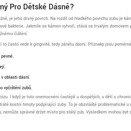
ný Pro Dětské Dásně?
ně, je jeho drsný povrch. Na rozdíl od hladkého povrchu zubu je ká
 nové bakterie. Jakmile se kámen vytvoří, stává se trvalým domovem 
ěžnému čištění.
tí to často vede k
gingivitě, tedy zánětu dásní
. Příznaky jsou poměrně
 pevné.
ejí.
 v oblasti dásní.
o vyčištění zubů.
tózu. I když je toto onemocnění častější u dospělých, u dětí s chron
trátě kostní hmoty podpírající zuby. To je obzvláště problematické 
tu, nemůže správně držet místo pro stálý zub. Výsledkem mohou být 