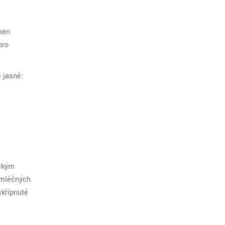
men
pro
 jasné:
ickým
u mléčných
skřípnuté