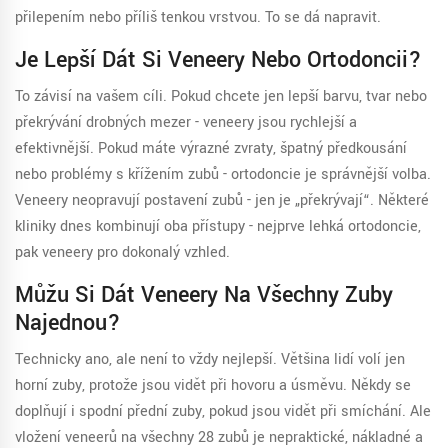
přilepením nebo příliš tenkou vrstvou. To se dá napravit.
Je Lepší Dát Si Veneery Nebo Ortodoncii?
To závisí na vašem cíli. Pokud chcete jen lepší barvu, tvar nebo
překrývání drobných mezer - veneery jsou rychlejší a
efektivnější. Pokud máte výrazné zvraty, špatný předkousání
nebo problémy s křížením zubů - ortodoncie je správnější volba.
Veneery neopravují postavení zubů - jen je „překrývají“. Některé
kliniky dnes kombinují oba přístupy - nejprve lehká ortodoncie,
pak veneery pro dokonalý vzhled.
Můžu Si Dát Veneery Na Všechny Zuby
Najednou?
Technicky ano, ale není to vždy nejlepší. Většina lidí volí jen
horní zuby, protože jsou vidět při hovoru a úsměvu. Někdy se
doplňují i spodní přední zuby, pokud jsou vidět při smíchání. Ale
vložení veneerů na všechny 28 zubů je nepraktické, nákladné a