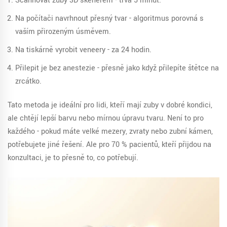
Scannovat zuby 3D skenerem - trvá 5 minut.
Na počítači navrhnout přesný tvar - algoritmus porovná s
vaším přirozeným úsměvem.
Na tiskárně vyrobit veneery - za 24 hodin.
Přilepit je bez anestezie - přesně jako když přilepíte štětce na
zrcátko.
Tato metoda je ideální pro lidi, kteří mají zuby v dobré kondici,
ale chtějí lepší barvu nebo mírnou úpravu tvaru. Není to pro
každého - pokud máte velké mezery, zvraty nebo zubní kámen,
potřebujete jiné řešení. Ale pro 70 % pacientů, kteří přijdou na
konzultaci, je to přesně to, co potřebují.