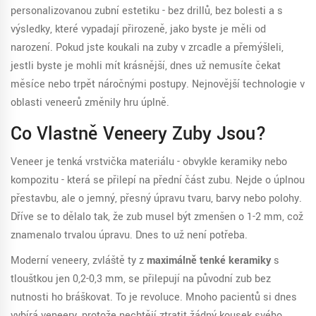
personalizovanou zubní estetiku - bez drillů, bez bolesti a s
výsledky, které vypadají přirozeně, jako byste je měli od
narození. Pokud jste koukali na zuby v zrcadle a přemýšleli,
jestli byste je mohli mít krásnější, dnes už nemusíte čekat
měsíce nebo trpět náročnými postupy. Nejnovější technologie v
oblasti veneerů změnily hru úplně.
Co Vlastně Veneery Zuby Jsou?
Veneer je tenká vrstvička materiálu - obvykle keramiky nebo
kompozitu - která se přilepí na přední část zubu. Nejde o úplnou
přestavbu, ale o jemný, přesný úpravu tvaru, barvy nebo polohy.
Dříve se to dělalo tak, že zub musel být zmenšen o 1-2 mm, což
znamenalo trvalou úpravu. Dnes to už není potřeba.
Moderní veneery, zvláště ty z
maximálně tenké keramiky
s
tloušťkou jen 0,2-0,3 mm
, se přilepují na původní zub bez
nutnosti ho bráškovat. To je revoluce. Mnoho pacientů si dnes
vybírá veneery, protože nechtějí ztratit žádný kousek svého