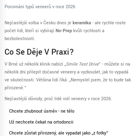
Porovnání typů veneerů v roce 2026
Nejčastější volba v Česku dnes je
keramika
- ale rychle roste
počet lidí, kteří si vybírají
No-Prep
kvůli rychlosti a
bezbolestnosti.
Co Se Děje V Praxi?
V Brně už několik klinik nabízí „
Smile Test Drive
“ - můžete si na
několik dní přilepit dočasné veneery a vyzkoušet, jak to vypadá
ve skutečnosti. Většina lidí říká: „Nemyslel jsem, že to bude tak
přirozené.“
Nejčastější důvody, proč lidé volí veneery v roce 2026:
Chcete zhubnout úsměv - ne tělo
Už nechcete čekat na ortodoncii
Chcete zůstat přirozený, ale vypadat jako „z fotky“