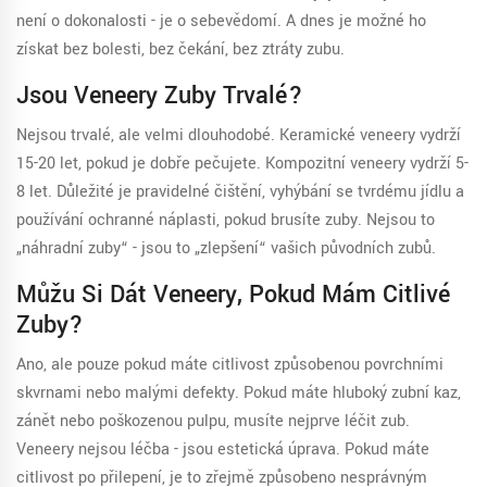
není o dokonalosti - je o sebevědomí. A dnes je možné ho
získat bez bolesti, bez čekání, bez ztráty zubu.
Jsou Veneery Zuby Trvalé?
Nejsou trvalé, ale velmi dlouhodobé. Keramické veneery vydrží
15-20 let, pokud je dobře pečujete. Kompozitní veneery vydrží 5-
8 let. Důležité je pravidelné čištění, vyhýbání se tvrdému jídlu a
používání ochranné náplasti, pokud brusíte zuby. Nejsou to
„náhradní zuby“ - jsou to „zlepšení“ vašich původních zubů.
Můžu Si Dát Veneery, Pokud Mám Citlivé
Zuby?
Ano, ale pouze pokud máte citlivost způsobenou povrchními
skvrnami nebo malými defekty. Pokud máte hluboký zubní kaz,
zánět nebo poškozenou pulpu, musíte nejprve léčit zub.
Veneery nejsou léčba - jsou estetická úprava. Pokud máte
citlivost po přilepení, je to zřejmě způsobeno nesprávným