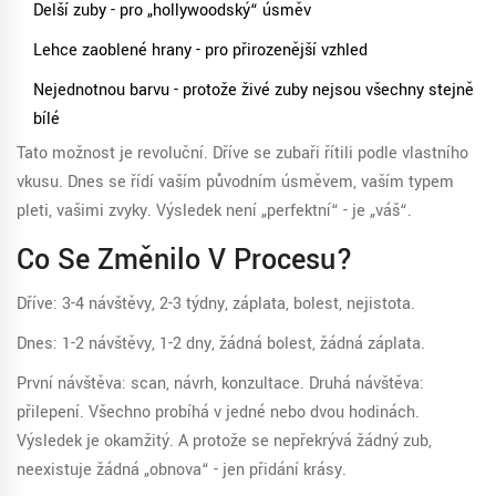
Delší zuby - pro „hollywoodský“ úsměv
Lehce zaoblené hrany - pro přirozenější vzhled
Nejednotnou barvu - protože živé zuby nejsou všechny stejně
bílé
Tato možnost je revoluční. Dříve se zubaři řítili podle vlastního
vkusu. Dnes se řídí vaším původním úsměvem, vaším typem
pleti, vašimi zvyky. Výsledek není „perfektní“ - je „váš“.
Co Se Změnilo V Procesu?
Dříve: 3-4 návštěvy, 2-3 týdny, záplata, bolest, nejistota.
Dnes: 1-2 návštěvy, 1-2 dny, žádná bolest, žádná záplata.
První návštěva: scan, návrh, konzultace. Druhá návštěva:
přilepení. Všechno probíhá v jedné nebo dvou hodinách.
Výsledek je okamžitý. A protože se nepřekrývá žádný zub,
neexistuje žádná „obnova“ - jen přidání krásy.