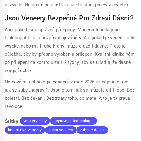
nezvykle. Nejčastější je 6-10 zubů - to stačí pro výrazný efekt.
Jsou Veneery Bezpečné Pro Zdraví Dásní?
Ano, pokud jsou správně přilepeny. Moderní lepidla jsou
biokompatibilní a nezpůsobují záněty. Ale pokud je veneer příliš
vysoký, nebo má hrubé hrany, může dráždit dásně. Proto je
důležité, aby byl přesně vyroben a přilepen. Kvalitní klinika vám
po přilepení dá kontrolu za 1-2 týdny, aby se ujistila, že dásně
reagují dobře.
Nejnovější technologie veneerů v roce 2026 už nejsou o tom,
jak se zuby „napraví“. Jsou o tom, jak se můžete cítit lépe. Bez
bolesti. Bez čekání. Bez ztráty toho, co máte. A to je ta pravá
revoluce.
Štítky:
veneery zuby
nejnovější technologie
keramické veneery
zubní veneery
zubní estetika