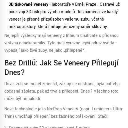
3D tiskované veneery
- laboratoře v Brně, Praze i Ostravě už
používají 3D tisk pro výrobu modelů. To znamená, že každý
veneer je přesně přizpůsoben vašemu zubu, včetně
mikrostruktury, která imituje přirozený směr skloviny.
Nejlepší výsledky mají veneery z
lithium disilicate
s přidanou
vrstvou nanokeramiky
. Tyto mají výrazně lepší odraz světla -
vypadají jako živé zuby, ne jako „přilepené“.
Bez Drillů: Jak Se Veneery Přilepují
Dnes?
Dříve: zub se musel zmenšit, záklop se odstranil, byla potřeba
dočasná záplata, pak až trvalé přilepení. Dnes? Všechno toto
může být minulostí.
Nové technologie jako
No-Prep Veneers
(např. Lumineers Ultra-
Thin)
umožňují přilepení bez žádného bráškování. Stačí: