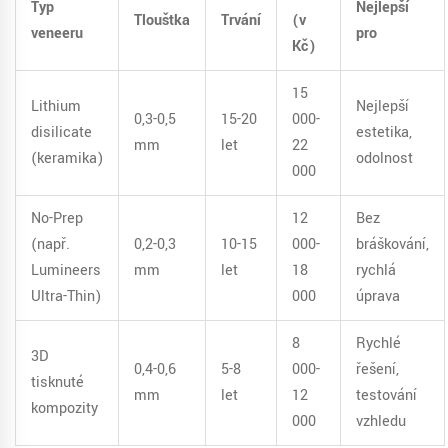
Typ
Nejlepší
Tloušťka
Trvání
(v
veneeru
pro
Kč)
15
Lithium
Nejlepší
0,3-0,5
15-20
000-
disilicate
estetika,
mm
let
22
(keramika)
odolnost
000
No-Prep
12
Bez
(např.
0,2-0,3
10-15
000-
bráškování,
Lumineers
mm
let
18
rychlá
Ultra-Thin)
000
úprava
8
Rychlé
3D
0,4-0,6
5-8
000-
řešení,
tisknuté
mm
let
12
testování
kompozity
000
vzhledu