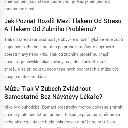
onemocnění jsou stejně časté příčiny. Kaz je jen jedna z
mnoha možností.
Jak Poznat Rozdíl Mezi Tlakem Od Stresu
A Tlakem Od Zubního Problému?
Tlak od stresu (bruxismus) je obvykle difuzní, týká se více zubů
najednou a zhoršuje se ráno po probuzení. Často doprovází
bolesti hlavy nebo krku. Tlak od zubního problému (např.
absces) je obvykle lokalizovaný na jeden konkrétní zub,
zhoršuje se při soustu nebo tepelných podnětech a může být
spojen s otokem dásní.
Můžu Tlak V Zubech Zvládnout
Samostatně Bez Návštěvy Lékaře?
Nikoliv dlouhodobě. Domácí prostředky mohou dočasně zmírnit
příznaky, ale neodstraní příčinu. Pokud je příčinou zánět nervu
nebo absces, infekce bude pokračovat a může se stát život