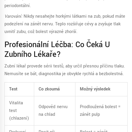
periodontální.
Varování:
Nikdy nesahejte horkými látkami na zub, pokud máte
podezření na zánět nervu. Teplo rozšiřuje cévy a zvyšuje tlak
uvnitř zubu, což bolest výrazně zhorší.
Profesionální Léčba: Co Čeká U
Zubního Lékaře?
Zubní lékař provede sérii testů, aby určil přesnou příčinu tlaku.
Nemusíte se bát, diagnostika je obvykle rychlá a bezbolestná.
Test
Co zkoumá
Možný výsledek
Vitalita
Odpověď nervu
Prodloužená bolest =
test
na chlad
zánět pulp
(chlazení)