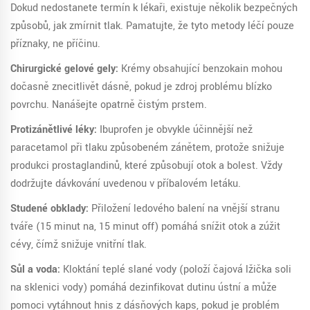
Dokud nedostanete termín k lékaři, existuje několik bezpečných
způsobů, jak zmírnit tlak. Pamatujte, že tyto metody léčí pouze
příznaky, ne příčinu.
Chirurgické gelové gely:
Krémy obsahující benzokain mohou
dočasně znecitlivět dásně, pokud je zdroj problému blízko
povrchu. Nanášejte opatrně čistým prstem.
Protizánětlivé léky:
Ibuprofen je obvykle účinnější než
paracetamol při tlaku způsobeném zánětem, protože snižuje
produkci prostaglandinů, které způsobují otok a bolest. Vždy
dodržujte dávkování uvedenou v příbalovém letáku.
Studené obklady:
Přiložení ledového balení na vnější stranu
tváře (15 minut na, 15 minut off) pomáhá snížit otok a zúžit
cévy, čímž snižuje vnitřní tlak.
Sůl a voda:
Kloktání teplé slané vody (položí čajová lžička soli
na sklenici vody) pomáhá dezinfikovat dutinu ústní a může
pomoci vytáhnout hnis z dásňových kaps, pokud je problém