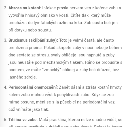
Absces na kořeni:
Infekce prošla nervem ven z kořene zubu a
vytvořila hnisavý ohnisko v kosti. Cítíte tlak, který může
přecházet do lymfatických uzlin na krku. Zub často bolí jen
při dotyku nebo soustu.
Bruxismus (skřípání zuby):
Toto je velmi častá, ale často
přehlížená příčina. Pokud skřípete zuby v noci nebo je během
dne sevřete ze stresu, svaly obličeje jsou napnuté a zuby
jsou neustále pod mechanickým tlakem. Ráno se probudíte s
pocitem, že máte "zmáčklý" obličej a zuby bolí difuzně, bez
jasného zdroje.
Periodontální onemocnění:
Zánět dásní a ztráta kostní hmoty
kolem zubu mohou vést k pohyblivosti zubu. Když se zub
mírně posune, mění se síla působící na periodontální vaz,
což vnímáte jako tlak.
Trhlina ve zube:
Malá prasklina, kterou nelze snadno vidět, se