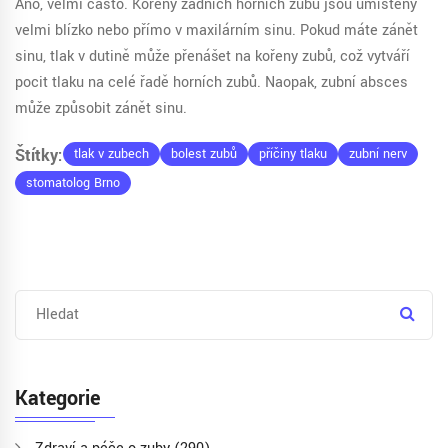
Ano, velmi často. Kořeny zadních horních zubů jsou umístěny
velmi blízko nebo přímo v maxilárním sinu. Pokud máte zánět
sinu, tlak v dutině může přenášet na kořeny zubů, což vytváří
pocit tlaku na celé řadě horních zubů. Naopak, zubní absces
může způsobit zánět sinu.
Štítky:
tlak v zubech
bolest zubů
příčiny tlaku
zubní nerv
stomatolog Brno
Kategorie