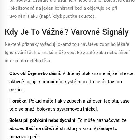
při soustu rozšiřuje a dráždí nerv nebo dásně. Bolest je často
lokalizovaná na jeden konkrétní bod a objevuje se při
uvolnění tlaku (např. když pustíte sousto).
Kdy Je To Vážné? Varovné Signály
Některé příznaky vyžadují okamžitou návštěvu zubního lékaře.
Ignorování těchto znaků může vést ke ztrátě zubu nebo šíření
infekce do celého těla.
Otok obličeje nebo dásní:
Viditelný otok znamená, že infekce
aktivně bojuje s imunitním systémem. To není stav pro
čekání.
Horečka:
Pokud máte tlak v zubech a zároveň teplotu, vaše
tělo se snaží bojovat s systémovou infekcí.
Bolest při polykání nebo dýchání:
To může naznačovat, že
absces tlačí na důležité struktury v krku. Vyžaduje to
nouzovou péči.