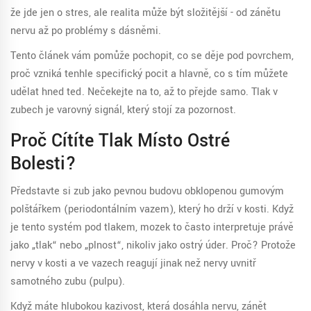
že jde jen o stres, ale realita může být složitější - od zánětu
nervu až po problémy s dásněmi.
Tento článek vám pomůže pochopit, co se děje pod povrchem,
proč vzniká tenhle specifický pocit a hlavně, co s tím můžete
udělat hned teď. Nečekejte na to, až to přejde samo. Tlak v
zubech je varovný signál, který stojí za pozornost.
Proč Cítíte Tlak Místo Ostré
Bolesti?
Představte si zub jako pevnou budovu obklopenou gumovým
polštářkem (periodontálním vazem), který ho drží v kosti. Když
je tento systém pod tlakem, mozek to často interpretuje právě
jako „tlak“ nebo „plnost“, nikoliv jako ostrý úder. Proč? Protože
nervy v kosti a ve vazech reagují jinak než nervy uvnitř
samotného zubu (pulpu).
Když máte hlubokou kazivost, která dosáhla nervu, zánět