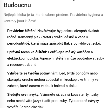
Budoucnu
Nejlepší léčba je ta, která zabere předem. Pravidelná hygiena a
kontroly jsou klíčové.
Pravidelné čištění:
Navštěvujte hygienistu alespoň dvakrát
ročně. Kamenný plak (tartar) dráždí dásně a vede k
periodontitidě, která může způsobit tlak a pohyblivost zubů.
Správná technika čištění:
Používejte měkký kartáček a
elektrickou hubičku. Agresivní štětění může opotřebovat zuby
a recesovat dásně.
Vyhýbejte se tvrdým potravinám:
Led, tvrdé bonbóny nebo
skořápky ořechů mohou způsobit mikroskopické trhliny ve
zubech, které časem vedou k bolesti a tlaku.
Sledujte své návyky:
Všimněte si, zda si kousáte rty, tužky
nebo necháváte jazyk tlačit proti zuby. Tyto drobné návyky
vytvářejí chronický tlak.