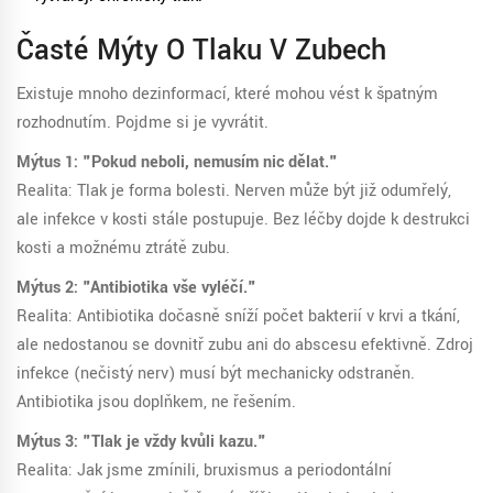
Časté Mýty O Tlaku V Zubech
Existuje mnoho dezinformací, které mohou vést k špatným
rozhodnutím. Pojďme si je vyvrátit.
Mýtus 1: "Pokud neboli, nemusím nic dělat."
Realita: Tlak je forma bolesti. Nerven může být již odumřelý,
ale infekce v kosti stále postupuje. Bez léčby dojde k destrukci
kosti a možnému ztrátě zubu.
Mýtus 2: "Antibiotika vše vyléčí."
Realita: Antibiotika dočasně sníží počet bakterií v krvi a tkání,
ale nedostanou se dovnitř zubu ani do abscesu efektivně. Zdroj
infekce (nečistý nerv) musí být mechanicky odstraněn.
Antibiotika jsou doplňkem, ne řešením.
Mýtus 3: "Tlak je vždy kvůli kazu."
Realita: Jak jsme zmínili, bruxismus a periodontální