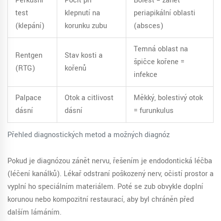
Perkusní
Pocit při
Bolest = zánět
test
klepnutí na
periapikální oblasti
(klepání)
korunku zubu
(absces)
Temná oblast na
Rentgen
Stav kosti a
špičce kořene =
(RTG)
kořenů
infekce
Palpace
Otok a citlivost
Měkký, bolestivý otok
dásní
dásní
= furunkulus
Přehled diagnostických metod a možných diagnóz
Pokud je diagnózou zánět nervu, řešením je endodontická léčba
(léčení kanálků). Lékař odstraní poškozený nerv, očistí prostor a
vyplní ho speciálním materiálem. Poté se zub obvykle doplní
korunou nebo kompozitní restaurací, aby byl chráněn před
dalším lámáním.