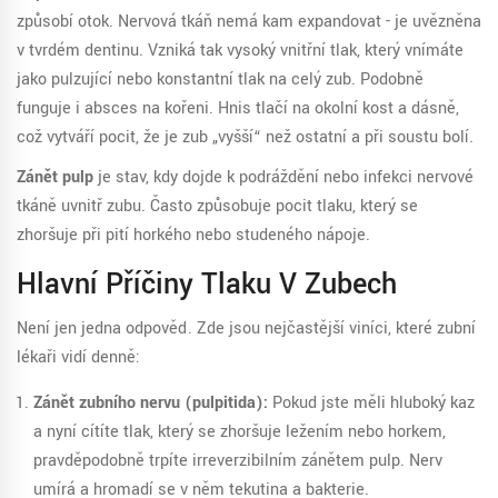
způsobí otok. Nervová tkáň nemá kam expandovat - je uvězněna
v tvrdém dentinu. Vzniká tak vysoký vnitřní tlak, který vnímáte
jako pulzující nebo konstantní tlak na celý zub. Podobně
funguje i absces na kořeni. Hnis tlačí na okolní kost a dásně,
což vytváří pocit, že je zub „vyšší“ než ostatní a při soustu bolí.
Zánět pulp
je stav, kdy dojde k podráždění nebo infekci nervové
tkáně uvnitř zubu. Často způsobuje pocit tlaku, který se
zhoršuje při pití horkého nebo studeného nápoje.
Hlavní Příčiny Tlaku V Zubech
Není jen jedna odpověď. Zde jsou nejčastější viníci, které zubní
lékaři vidí denně:
Zánět zubního nervu (pulpitida):
Pokud jste měli hluboký kaz
a nyní cítíte tlak, který se zhoršuje ležením nebo horkem,
pravděpodobně trpíte irreverzibilním zánětem pulp. Nerv
umírá a hromadí se v něm tekutina a bakterie.