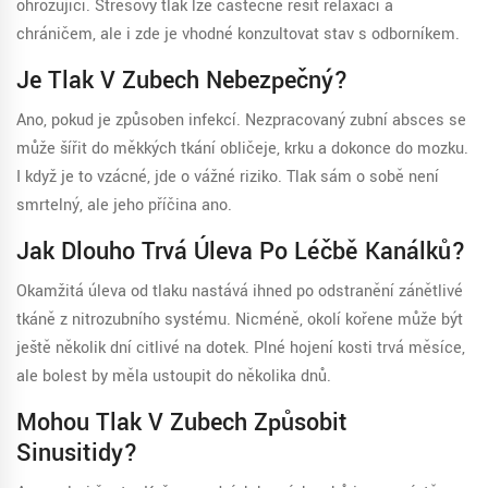
ohrožující. Stresový tlak lze částečně řešit relaxací a
chráničem, ale i zde je vhodné konzultovat stav s odborníkem.
Je Tlak V Zubech Nebezpečný?
Ano, pokud je způsoben infekcí. Nezpracovaný zubní absces se
může šířit do měkkých tkání obličeje, krku a dokonce do mozku.
I když je to vzácné, jde o vážné riziko. Tlak sám o sobě není
smrtelný, ale jeho příčina ano.
Jak Dlouho Trvá Úleva Po Léčbě Kanálků?
Okamžitá úleva od tlaku nastává ihned po odstranění zánětlivé
tkáně z nitrozubního systému. Nicméně, okolí kořene může být
ještě několik dní citlivé na dotek. Plné hojení kosti trvá měsíce,
ale bolest by měla ustoupit do několika dnů.
Mohou Tlak V Zubech Způsobit
Sinusitidy?