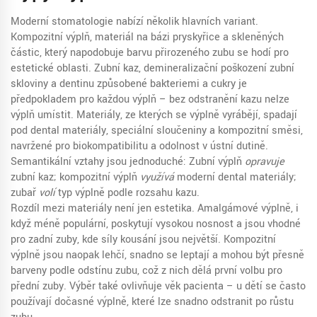
Moderní stomatologie nabízí několik hlavních variant.
Kompozitní výplň
,
materiál na bázi pryskyřice a skleněných
částic, který napodobuje barvu přirozeného zubu
se hodí pro
estetické oblasti.
Zubní kaz
,
demineralizační poškození zubní
skloviny a dentinu způsobené bakteriemi a cukry
je
předpokladem pro každou výplň – bez odstranění kazu nelze
výplň umístit. Materiály, ze kterých se výplně vyrábějí, spadají
pod
dental materiály
,
speciální sloučeniny a kompozitní směsi,
navržené pro biokompatibilitu a odolnost v ústní dutině
.
Semantikální vztahy jsou jednoduché: Zubní výplň
opravuje
zubní kaz; kompozitní výplň
využívá
moderní dental materiály;
zubař
volí
typ výplně podle rozsahu kazu.
Rozdíl mezi materiály není jen estetika. Amalgámové výplně, i
když méně populární, poskytují vysokou nosnost a jsou vhodné
pro zadní zuby, kde síly kousání jsou největší. Kompozitní
výplně jsou naopak lehčí, snadno se leptají a mohou být přesně
barveny podle odstínu zubu, což z nich dělá první volbu pro
přední zuby. Výběr také ovlivňuje věk pacienta – u dětí se často
používají dočasné výplně, které lze snadno odstranit po růstu