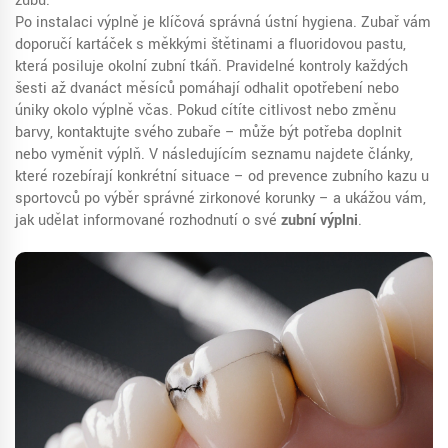
zubu.
Po instalaci výplně je klíčová správná ústní hygiena. Zubař vám
doporučí kartáček s měkkými štětinami a fluoridovou pastu,
která posiluje okolní zubní tkáň. Pravidelné kontroly každých
šesti až dvanáct měsíců pomáhají odhalit opotřebení nebo
úniky okolo výplně včas. Pokud cítíte citlivost nebo změnu
barvy, kontaktujte svého zubaře – může být potřeba doplnit
nebo vyměnit výplň. V následujícím seznamu najdete články,
které rozebírají konkrétní situace – od prevence zubního kazu u
sportovců po výběr správné zirkonové korunky – a ukážou vám,
jak udělat informované rozhodnutí o své
zubní výplni
.