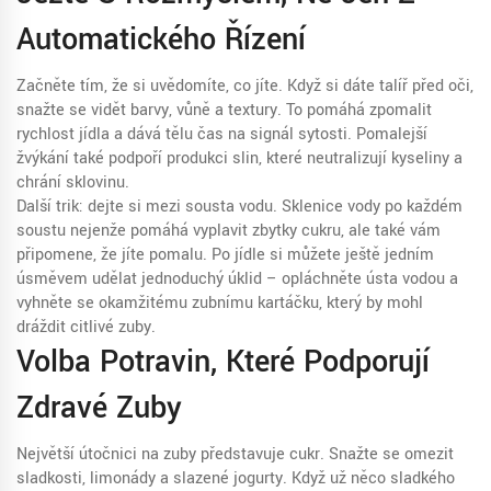
Automatického Řízení
Začněte tím, že si uvědomíte, co jíte. Když si dáte talíř před oči,
snažte se vidět barvy, vůně a textury. To pomáhá zpomalit
rychlost jídla a dává tělu čas na signál sytosti. Pomalejší
žvýkání také podpoří produkci slin, které neutralizují kyseliny a
chrání sklovinu.
Další trik: dejte si mezi sousta vodu. Sklenice vody po každém
soustu nejenže pomáhá vyplavit zbytky cukru, ale také vám
připomene, že jíte pomalu. Po jídle si můžete ještě jedním
úsměvem udělat jednoduchý úklid – opláchněte ústa vodou a
vyhněte se okamžitému zubnímu kartáčku, který by mohl
dráždit citlivé zuby.
Volba Potravin, Které Podporují
Zdravé Zuby
Největší útočnici na zuby představuje cukr. Snažte se omezit
sladkosti, limonády a slazené jogurty. Když už něco sladkého