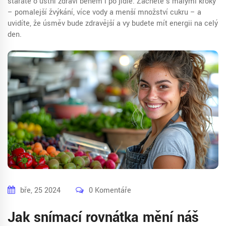
staráte o ústní zdraví během i po jídle. Začněte s malými kroky
– pomalejší žvýkání, více vody a menší množství cukru – a
uvidíte, že úsměv bude zdravější a vy budete mít energii na celý
den.
bře, 25 2024
0 Komentáře
Jak snímací rovnátka mění náš