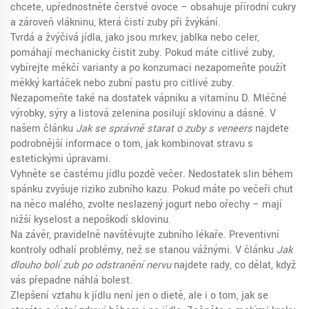
chcete, upřednostněte čerstvé ovoce – obsahuje přírodní cukry
a zároveň vlákninu, která čistí zuby při žvýkání.
Tvrdá a žvýčivá jídla, jako jsou mrkev, jablka nebo celer,
pomáhají mechanicky čistit zuby. Pokud máte citlivé zuby,
vybírejte měkčí varianty a po konzumaci nezapomeňte použít
měkký kartáček nebo zubní pastu pro citlivé zuby.
Nezapomeňte také na dostatek vápníku a vitamínu D. Mléčné
výrobky, sýry a listová zelenina posilují sklovinu a dásně. V
našem článku
Jak se správně starat o zuby s veneers
najdete
podrobnější informace o tom, jak kombinovat stravu s
estetickými úpravami.
Vyhněte se častému jídlu pozdě večer. Nedostatek slin během
spánku zvyšuje riziko zubního kazu. Pokud máte po večeři chuť
na něco malého, zvolte neslazený jogurt nebo ořechy – mají
nižší kyselost a nepoškodí sklovinu.
Na závěr, pravidelně navštěvujte zubního lékaře. Preventivní
kontroly odhalí problémy, než se stanou vážnými. V článku
Jak
dlouho bolí zub po odstranění nervu
najdete rady, co dělat, když
vás přepadne náhlá bolest.
Zlepšení vztahu k jídlu není jen o dietě, ale i o tom, jak se