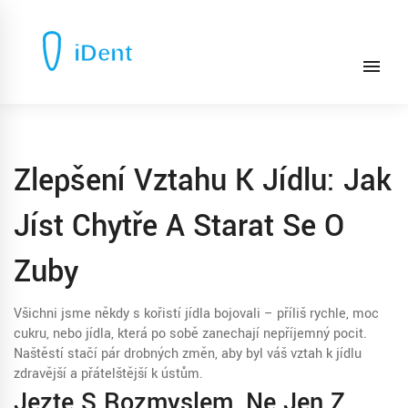
Zlepšení Vztahu K Jídlu: Jak
Jíst Chytře A Starat Se O
Zuby
Všichni jsme někdy s kořistí jídla bojovali – příliš rychle, moc
cukru, nebo jídla, která po sobě zanechají nepříjemný pocit.
Naštěstí stačí pár drobných změn, aby byl váš vztah k jídlu
zdravější a přátelštější k ústům.
Jezte S Rozmyslem, Ne Jen Z