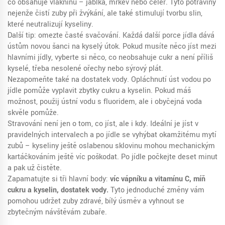
co obsahuje vlákninu – jablka, mrkev nebo celer. Tyto potraviny
nejenže čistí zuby při žvýkání, ale také stimulují tvorbu slin,
které neutralizují kyseliny.
Další tip: omezte časté svačování. Každá další porce jídla dává
ústům novou šanci na kyselý útok. Pokud musíte něco jíst mezi
hlavními jídly, vyberte si něco, co neobsahuje cukr a není příliš
kyselé, třeba nesolené ořechy nebo sýrový plát.
Nezapomeňte také na dostatek vody. Opláchnutí úst vodou po
jídle pomůže vyplavit zbytky cukru a kyselin. Pokud máš
možnost, použij ústní vodu s fluoridem, ale i obyčejná voda
skvěle pomůže.
Stravování není jen o tom, co jíst, ale i kdy. Ideální je jíst v
pravidelných intervalech a po jídle se vyhýbat okamžitému mytí
zubů – kyseliny ještě oslabenou sklovinu mohou mechanickým
kartáčkováním ještě víc poškodat. Po jídle počkejte deset minut
a pak už čistěte.
Zapamatujte si tři hlavní body:
víc vápníku a vitamínu C, míň
cukru a kyselin, dostatek vody.
Tyto jednoduché změny vám
pomohou udržet zuby zdravé, bílý úsměv a vyhnout se
zbytečným návštěvám zubaře.