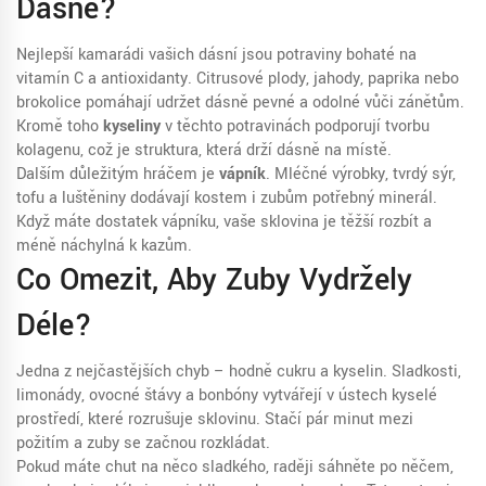
Dásně?
Nejlepší kamarádi vašich dásní jsou potraviny bohaté na
vitamín C a antioxidanty. Citrusové plody, jahody, paprika nebo
brokolice pomáhají udržet dásně pevné a odolné vůči zánětům.
Kromě toho
kyseliny
v těchto potravinách podporují tvorbu
kolagenu, což je struktura, která drží dásně na místě.
Dalším důležitým hráčem je
vápník
. Mléčné výrobky, tvrdý sýr,
tofu a luštěniny dodávají kostem i zubům potřebný minerál.
Když máte dostatek vápníku, vaše sklovina je těžší rozbít a
méně náchylná k kazům.
Co Omezit, Aby Zuby Vydržely
Déle?
Jedna z nejčastějších chyb – hodně cukru a kyselin. Sladkosti,
limonády, ovocné šťávy a bonbóny vytvářejí v ústech kyselé
prostředí, které rozrušuje sklovinu. Stačí pár minut mezi
požitím a zuby se začnou rozkládat.
Pokud máte chuť na něco sladkého, raději sáhněte po něčem,