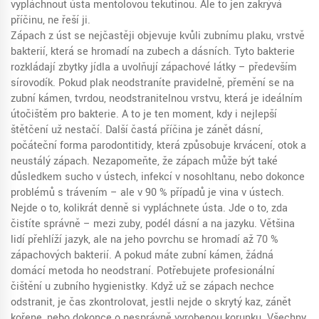
vypláchnout ústa mentolovou tekutinou. Ale to jen zakrývá
příčinu, ne řeší ji.
Zápach z úst se nejčastěji objevuje kvůli
zubnímu plaku
,
vrstvě
bakterií, která se hromadí na zubech a dásních
. Tyto bakterie
rozkládají zbytky jídla a uvolňují zápachové látky – především
sírovodík. Pokud plak neodstraníte pravidelně, přemění se na
zubní kámen
,
tvrdou, neodstranitelnou vrstvu, která je ideálním
útočištěm pro bakterie
. A to je ten moment, kdy i nejlepší
štětčení už nestačí. Další častá příčina je
zánět dásní
,
počáteční forma parodontitidy, která způsobuje krvácení, otok a
neustálý zápach
. Nezapomeňte, že zápach může být také
důsledkem sucho v ústech, infekcí v nosohltanu, nebo dokonce
problémů s trávením – ale v 90 % případů je vina v ústech.
Nejde o to, kolikrát denně si vypláchnete ústa. Jde o to, zda
čistíte správně – mezi zuby, podél dásní a na jazyku. Většina
lidí přehlíží jazyk, ale na jeho povrchu se hromadí až 70 %
zápachových bakterií. A pokud máte zubní kámen, žádná
domácí metoda ho neodstraní. Potřebujete profesionální
čištění u zubního hygienistky. Když už se zápach nechce
odstranit, je čas zkontrolovat, jestli nejde o skrytý kaz, zánět
kořene, nebo dokonce o nesprávně vyrobenou korunku. Všechny