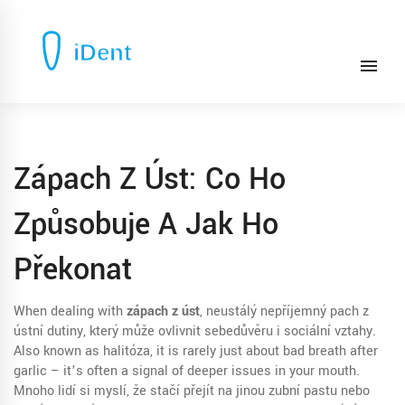
Zápach Z Úst: Co Ho
Způsobuje A Jak Ho
Překonat
When dealing with
zápach z úst
,
neustálý nepříjemný pach z
ústní dutiny, který může ovlivnit sebedůvěru i sociální vztahy
.
Also known as
halitóza
, it is rarely just about bad breath after
garlic – it’s often a signal of deeper issues in your mouth.
Mnoho lidí si myslí, že stačí přejít na jinou zubní pastu nebo