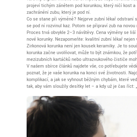
projeví tichým zánětem pod korunkou, který ničí kost a
zachránění zubu, který je pod ní.
Co se stane při výměně? Nejprve zubní lékař odstraní s
se pod ní rozvinul kaz. Potom se připraví zub na novou 
Proces trvá obvykle 2–3 návštěvy. Cena výměny se liší 
nové korunky. Nezapomeňte: kvalitní zubní lékař nejen 
Zirkonová korunka není jen kousek keramiky. Je to sou
korunka začne uvolňovat, může to být známkou, že potře
mezizubních kartáčků nebo ultrazvukového čističe moho
V našem sbírce článků najdete vše, co potřebujete vědě
poznat, že je vaše korunka na konci své životnosti. Naj
komplikací, a jak se vyhnout běžným chybám, které ve
tak, aby vám sloužily desítky let – a kdy už je čas říct: 