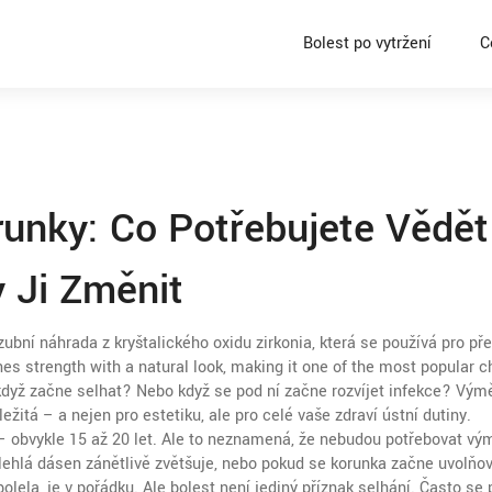
Bolest po vytržení
C
unky: Co Potřebujete Vědět
y Ji Změnit
zubní náhrada z kryštalického oxidu zirkonia, která se používá pro pře
nes strength with a natural look, making it one of the most popular 
když začne selhat? Nebo když se pod ní začne rozvíjet infekce? Vým
ežitá – a nejen pro estetiku, ale pro celé vaše zdraví ústní dutiny.
– obvykle 15 až 20 let. Ale to neznamená, že nebudou potřebovat vý
lehlá dásen zánětlivě zvětšuje, nebo pokud se korunka začne uvolňova
bolela, je v pořádku. Ale bolest není jediný příznak selhání. Často se