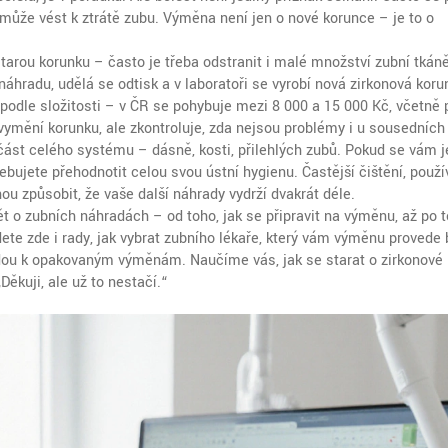
 může vést k ztrátě zubu. Výměna není jen o nové korunce – je to o
tarou korunku – často je třeba odstranit i malé množství zubní tkán
náhradu, udělá se odtisk a v laboratoři se vyrobí nová zirkonová koru
podle složitosti – v ČR se pohybuje mezi 8 000 a 15 000 Kč, včetně 
vymění korunku, ale zkontroluje, zda nejsou problémy i u sousedních
část celého systému – dásně, kosti, přilehlých zubů. Pokud se vám 
bujete přehodnotit celou svou ústní hygienu. Častější čištění, použí
u způsobit, že vaše další náhrady vydrží dvakrát déle.
t o zubních náhradách – od toho, jak se připravit na výměnu, až po to
dete zde i rady, jak vybrat zubního lékaře, který vám výměnu provede
dou k opakovaným výměnám. Naučíme vás, jak se starat o zirkonové
„Děkuji, ale už to nestačí.“