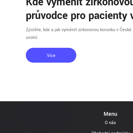
Kde vyměnit zirkonovo
průvodce pro pacienty 
Zjistěte, kde a jak vyměnit zirkonovou korunku v České r
uvolní.
Více
Menu
O nás