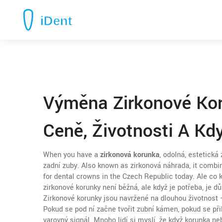
Výměna Zirkonové Kor
Ceně, Životnosti A Kd
When you have a
zirkonová korunka
,
odolná, estetická 
zadní zuby
. Also known as
zirkonová náhrada
, it combi
for dental crowns in the Czech Republic today.
Ale co 
zirkonové korunky není běžná, ale když je potřeba, je důl
Zirkonové korunky jsou navržené na dlouhou životnost 
Pokud se pod ní začne tvořit zubní kámen, pokud se při
varovný signál. Mnoho lidí si myslí, že když korunka ne