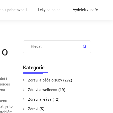
eník pohotovosti
Léky na bolest
Výdělek zubaře
 O
Kategorie
dní i
Zdraví a péče o zuby
(292)
choices
ěna
Zdraví a wellness
(19)
Zdraví a krása
(12)
měnu.
t, je to
Zdraví
(5)
 problém