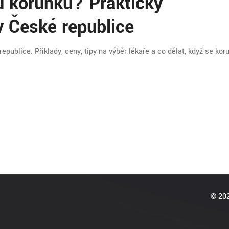
u korunku? Praktický
v České republice
epublice. Příklady, ceny, tipy na výběr lékaře a co dělat, když se kor
© 202