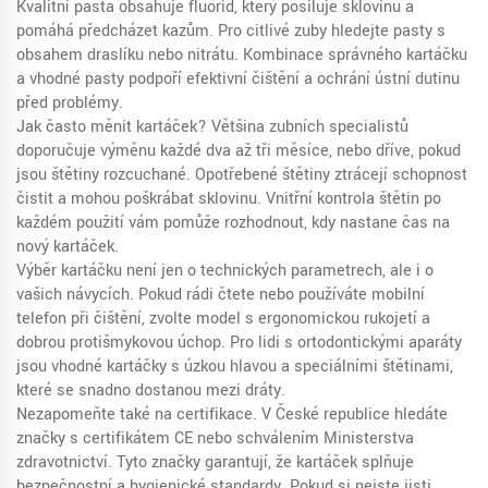
Kvalitní pasta obsahuje fluorid, který posiluje sklovinu a
pomáhá předcházet kazům. Pro citlivé zuby hledejte pasty s
obsahem draslíku nebo nitrátu. Kombinace správného kartáčku
a vhodné pasty podpoří efektivní čištění a ochrání ústní dutinu
před problémy.
Jak často měnit kartáček? Většina zubních specialistů
doporučuje výměnu každé dva až tři měsíce, nebo dříve, pokud
jsou štětiny rozcuchané. Opotřebené štětiny ztrácejí schopnost
čistit a mohou poškrábat sklovinu. Vnitřní kontrola štětin po
každém použití vám pomůže rozhodnout, kdy nastane čas na
nový kartáček.
Výběr kartáčku není jen o technických parametrech, ale i o
vašich návycích. Pokud rádi čtete nebo používáte mobilní
telefon při čištění, zvolte model s ergonomickou rukojetí a
dobrou protišmykovou úchop. Pro lidi s ortodontickými aparáty
jsou vhodné kartáčky s úzkou hlavou a speciálními štětinami,
které se snadno dostanou mezi dráty.
Nezapomeňte také na certifikace. V České republice hledáte
značky s certifikátem CE nebo schválením Ministerstva
zdravotnictví. Tyto značky garantují, že kartáček splňuje
bezpečnostní a hygienické standardy. Pokud si nejste jisti,