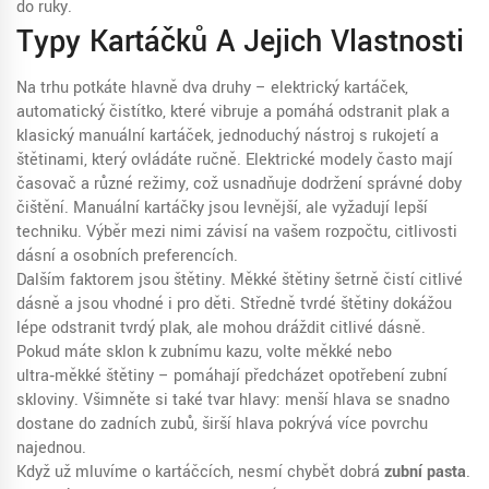
do ruky.
Typy Kartáčků A Jejich Vlastnosti
Na trhu potkáte hlavně dva druhy –
elektrický kartáček
,
automatický čistítko, které vibruje a pomáhá odstranit plak
a
klasický
manuální kartáček
,
jednoduchý nástroj s rukojetí a
štětinami, který ovládáte ručně
. Elektrické modely často mají
časovač a různé režimy, což usnadňuje dodržení správné doby
čištění. Manuální kartáčky jsou levnější, ale vyžadují lepší
techniku. Výběr mezi nimi závisí na vašem rozpočtu, citlivosti
dásní a osobních preferencích.
Dalším faktorem jsou štětiny. Měkké štětiny šetrně čistí citlivé
dásně a jsou vhodné i pro děti. Středně tvrdé štětiny dokážou
lépe odstranit tvrdý plak, ale mohou dráždit citlivé dásně.
Pokud máte sklon k zubnímu kazu, volte měkké nebo
ultra‑měkké štětiny – pomáhají předcházet opotřebení zubní
skloviny. Všimněte si také tvar hlavy: menší hlava se snadno
dostane do zadních zubů, širší hlava pokrývá více povrchu
najednou.
Když už mluvíme o kartáčcích, nesmí chybět dobrá
zubní pasta
.