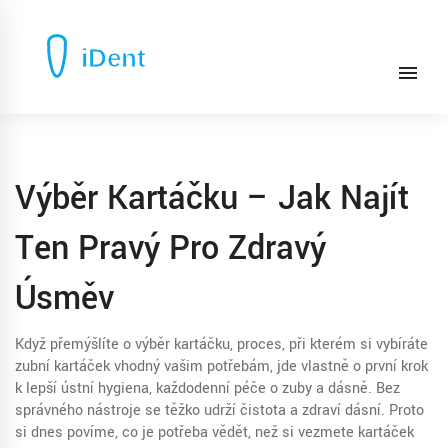
Výběr Kartáčku – Jak Najít
Ten Pravý Pro Zdravý
Úsměv
Když přemýšlíte o
výběr kartáčku
,
proces, při kterém si vybíráte
zubní kartáček vhodný vašim potřebám
, jde vlastně o první krok
k lepší
ústní hygiena
,
každodenní péče o zuby a dásně
. Bez
správného nástroje se těžko udrží čistota a zdraví dásní. Proto
si dnes povíme, co je potřeba vědět, než si vezmete kartáček