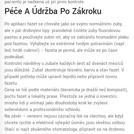
pacientů je nadšená už při první kontrole.
Péče A Údržba Po Zákroku
Po aplikaci fazet se chováte jako se svými normálními zuby,
ale s pár drobnými tipy: pravidelně čistěte zuby fluoridovou
pastou a používejte zubní nit, aby se zabránilo hromadění plaku
pod fazetou. Vyhýbejte se extrémně tvrdým potravinám (např.
led, tvrdé cukroví) – fazeta je pevná, ale může se po čase
poškrábat.
Kontrolní návštěvy u zubaře každých šest až dvanáct měsíců
jsou důležité. Zubař zkontroluje těsnění, barvu a stav fazet. V
případě potřeby může upravit lepidlo nebo připravit novou
fazetu.
Cena se liší podle materiálu (keramika je dražší než kompozit),
počtu fazet a lokality praxe. Přestože se jedná o investici,
mnoho lidí ji vnímají jako dlouhodobý krok ke zvýšení
sebevědomí a profesionálního vzhledu.
Na závěr – veneers nejsou zázračný lék na všechno, ale když
chcete rychle a efektivně vylepšit úsměv, jsou skvělou volbou.
Stačí si najít zkušeného stomatologa, připravit se na drobnou