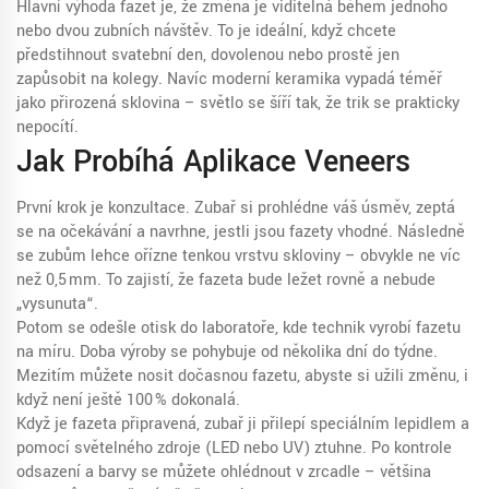
Hlavní výhoda fazet je, že změna je viditelná během jednoho
nebo dvou zubních návštěv. To je ideální, když chcete
předstihnout svatební den, dovolenou nebo prostě jen
zapůsobit na kolegy. Navíc moderní keramika vypadá téměř
jako přirozená sklovina – světlo se šíří tak, že trik se prakticky
nepocítí.
Jak Probíhá Aplikace Veneers
První krok je konzultace. Zubař si prohlédne váš úsměv, zeptá
se na očekávání a navrhne, jestli jsou fazety vhodné. Následně
se zubům lehce ořízne tenkou vrstvu skloviny – obvykle ne víc
než 0,5 mm. To zajistí, že fazeta bude ležet rovně a nebude
„vysunuta“.
Potom se odešle otisk do laboratoře, kde technik vyrobí fazetu
na míru. Doba výroby se pohybuje od několika dní do týdne.
Mezitím můžete nosit dočasnou fazetu, abyste si užili změnu, i
když není ještě 100 % dokonalá.
Když je fazeta připravená, zubař ji přilepí speciálním lepidlem a
pomocí světelného zdroje (LED nebo UV) ztuhne. Po kontrole
odsazení a barvy se můžete ohlédnout v zrcadle – většina