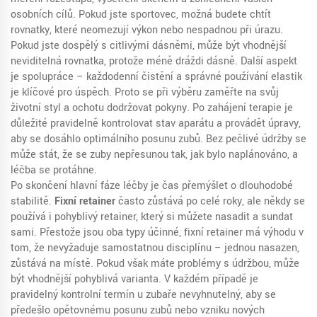
osobních cílů. Pokud jste sportovec, možná budete chtít
rovnatky, které neomezují výkon nebo nespadnou při úrazu.
Pokud jste dospělý s citlivými dásněmi, může být vhodnější
neviditelná rovnatka, protože méně dráždi dásně. Další aspekt
je spolupráce – každodenní čistění a správné používání elastik
je klíčové pro úspěch. Proto se při výběru zaměřte na svůj
životní styl a ochotu dodržovat pokyny. Po zahájení terapie je
důležité pravidelně kontrolovat stav aparátu a provádět úpravy,
aby se dosáhlo optimálního posunu zubů. Bez pečlivé údržby se
může stát, že se zuby nepřesunou tak, jak bylo naplánováno, a
léčba se protáhne.
Po skončení hlavní fáze léčby je čas přemýšlet o dlouhodobé
stabilitě.
Fixní retainer
často zůstává po celé roky, ale někdy se
používá i pohyblivý retainer, který si můžete nasadit a sundat
sami. Přestože jsou oba typy účinné, fixní retainer má výhodu v
tom, že nevyžaduje samostatnou disciplínu – jednou nasazen,
zůstává na místě. Pokud však máte problémy s údržbou, může
být vhodnější pohyblivá varianta. V každém případě je
pravidelný kontrolní termín u zubaře nevyhnutelný, aby se
předešlo opětovnému posunu zubů nebo vzniku nových