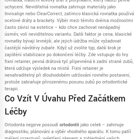
rovnatka
,
tradiční kovový drát s plotýnkami, který nabízí pevné
uchycení
. Neviditelná rovnatka zahrnuje materiály jako
Invisalign nebo ClearCorrect, zatímco klasická rovnatka používá
ocelové dráty a brackety. Výběr mezi těmito dvěma možnostmi
často závisí na estetice – kdo chce zachovat nenápadný
úsměv, volí neviditelnou variantu. Další faktor je cena; klasické
rovnatky bývají levnější, ale jejich údržba může vyžadovat
častější návštěvy zubaře. Když už zvolíte typ, další krok je
zajištění stabilizace po dokončení léčby. Zde vstupuje do hry
fixní retainer
,
pevná drátová tyč připevněná k zadní straně zubů
,
která udržuje výsledek na místě. Fixní retainer je
nenahraditelný při dlouhodobém udržování rovného postavení,
protože zabraňuje přirozenému posunu zubů po ortodontické
terapii.
Co Vzít V Úvahu Před Začátkem
Léčby
Ortodonta nejprve posoudí
ortodontii
jako celek – zahrnuje
diagnostiku, plánování a výběr vhodného aparátu. K tomu patří
měření rozestupů, vyšetření skenem a zohlednění vašich