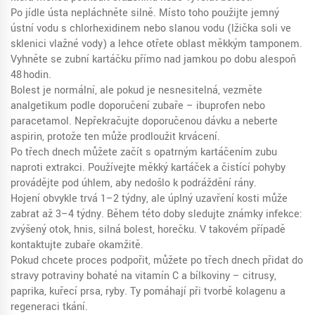
Po jídle ústa nepláchněte silně. Místo toho použijte jemný
ústní vodu s chlorhexidinem nebo slanou vodu (lžička soli ve
sklenici vlažné vody) a lehce otřete oblast měkkým tamponem.
Vyhněte se zubní kartáčku přímo nad jamkou po dobu alespoň
48 hodin.
Bolest je normální, ale pokud je nesnesitelná, vezměte
analgetikum podle doporučení zubaře – ibuprofen nebo
paracetamol. Nepřekračujte doporučenou dávku a neberte
aspirin, protože ten může prodloužit krvácení.
Po třech dnech můžete začít s opatrným kartáčením zubu
naproti extrakci. Používejte měkký kartáček a čistící pohyby
provádějte pod úhlem, aby nedošlo k podráždění rány.
Hojení obvykle trvá 1–2 týdny, ale úplný uzavření kosti může
zabrat až 3–4 týdny. Během této doby sledujte známky infekce:
zvýšený otok, hnis, silná bolest, horečku. V takovém případě
kontaktujte zubaře okamžitě.
Pokud chcete proces podpořit, můžete po třech dnech přidat do
stravy potraviny bohaté na vitamín C a bílkoviny – citrusy,
paprika, kuřecí prsa, ryby. Ty pomáhají při tvorbě kolagenu a
regeneraci tkání.