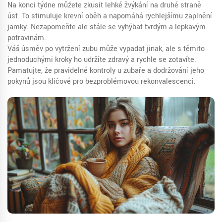
Na konci týdne můžete zkusit lehké žvýkání na druhé straně
úst. To stimuluje krevní oběh a napomáhá rychlejšímu zaplnění
jamky. Nezapomeňte ale stále se vyhýbat tvrdým a lepkavým
potravinám.
Váš úsměv po vytržení zubu může vypadat jinak, ale s těmito
jednoduchými kroky ho udržíte zdravý a rychle se zotavíte.
Pamatujte, že pravidelné kontroly u zubaře a dodržování jeho
pokynů jsou klíčové pro bezproblémovou rekonvalescenci.