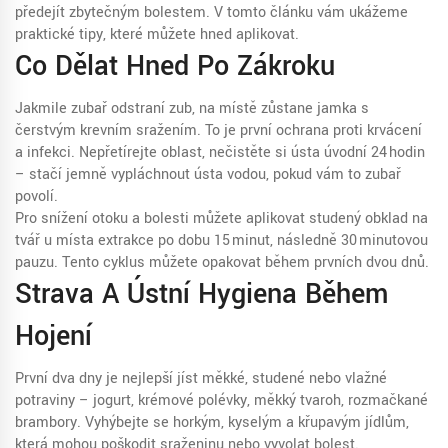
předejít zbytečným bolestem. V tomto článku vám ukážeme
praktické tipy, které můžete hned aplikovat.
Co Dělat Hned Po Zákroku
Jakmile zubař odstraní zub, na místě zůstane jamka s
čerstvým krevním sražením. To je první ochrana proti krvácení
a infekci. Nepřetírejte oblast, nečistěte si ústa úvodní 24 hodin
– stačí jemně vypláchnout ústa vodou, pokud vám to zubař
povolí.
Pro snížení otoku a bolesti můžete aplikovat studený obklad na
tvář u místa extrakce po dobu 15 minut, následně 30 minutovou
pauzu. Tento cyklus můžete opakovat během prvních dvou dnů.
Strava A Ústní Hygiena Během
Hojení
První dva dny je nejlepší jíst měkké, studené nebo vlažné
potraviny – jogurt, krémové polévky, měkký tvaroh, rozmačkané
brambory. Vyhýbejte se horkým, kyselým a křupavým jídlům,
která mohou poškodit sraženinu nebo vyvolat bolest.