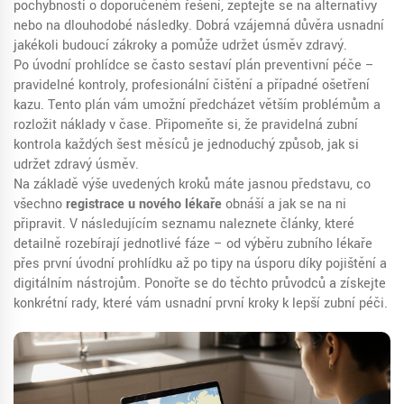
pochybnosti o doporučeném řešení, zeptejte se na alternativy
nebo na dlouhodobé následky. Dobrá vzájemná důvěra usnadní
jakékoli budoucí zákroky a pomůže udržet úsměv zdravý.
Po úvodní prohlídce se často sestaví plán preventivní péče –
pravidelné kontroly, profesionální čištění a případné ošetření
kazu. Tento plán vám umožní předcházet větším problémům a
rozložit náklady v čase. Připomeňte si, že pravidelná zubní
kontrola každých šest měsíců je jednoduchý způsob, jak si
udržet zdravý úsměv.
Na základě výše uvedených kroků máte jasnou představu, co
všechno
registrace u nového lékaře
obnáší a jak se na ni
připravit. V následujícím seznamu naleznete články, které
detailně rozebírají jednotlivé fáze – od výběru zubního lékaře
přes první úvodní prohlídku až po tipy na úsporu díky pojištění a
digitálním nástrojům. Ponořte se do těchto průvodců a získejte
konkrétní rady, které vám usnadní první kroky k lepší zubní péči.