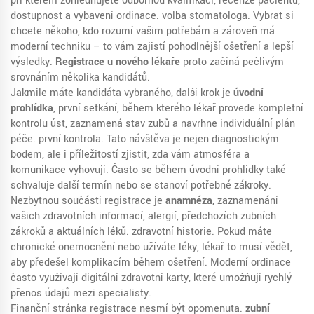
při kterém zohledňujete odbornou kvalifikaci, recenze pacientů,
dostupnost a vybavení ordinace.
volba stomatologa
. Vybrat si
chcete někoho, kdo rozumí vašim potřebám a zároveň má
moderní techniku – to vám zajistí pohodlnější ošetření a lepší
výsledky.
Registrace u nového lékaře
proto začíná pečlivým
srovnáním několika kandidátů.
Jakmile máte kandidáta vybraného, další krok je
úvodní
prohlídka
,
první setkání, během kterého lékař provede kompletní
kontrolu úst, zaznamená stav zubů a navrhne individuální plán
péče.
první kontrola
. Tato návštěva je nejen diagnostickým
bodem, ale i příležitostí zjistit, zda vám atmosféra a
komunikace vyhovují. Často se během úvodní prohlídky také
schvaluje další termín nebo se stanoví potřebné zákroky.
Nezbytnou součástí registrace je
anamnéza
,
zaznamenání
vašich zdravotních informací, alergií, předchozích zubních
zákroků a aktuálních léků.
zdravotní historie
. Pokud máte
chronické onemocnění nebo užíváte léky, lékař to musí vědět,
aby předešel komplikacím během ošetření. Moderní ordinace
často využívají digitální zdravotní karty, které umožňují rychlý
přenos údajů mezi specialisty.
Finanční stránka registrace nesmí být opomenuta.
zubní