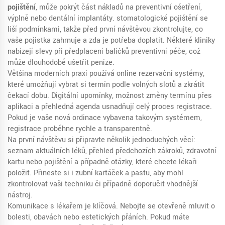
pojištění
,
může pokrýt část nákladů na preventivní ošetření,
výplně nebo dentální implantáty.
stomatologické pojištění
se
liší podmínkami, takže před první návštěvou zkontrolujte, co
vaše pojistka zahrnuje a zda je potřeba doplatit. Některé kliniky
nabízejí slevy při předplacení balíčků preventivní péče, což
může dlouhodobě ušetřit peníze.
Většina moderních praxí používá online rezervační systémy,
které umožňují vybrat si termín podle volných slotů a zkrátit
čekací dobu. Digitální upomínky, možnost změny termínu přes
aplikaci a přehledná agenda usnadňují celý proces registrace.
Pokud je vaše nová ordinace vybavena takovým systémem,
registrace proběhne rychle a transparentně.
Na první návštěvu si připravte několik jednoduchých věcí:
seznam aktuálních léků, přehled předchozích zákroků, zdravotní
kartu nebo pojištění a případně otázky, které chcete lékaři
položit. Přineste si i zubní kartáček a pastu, aby mohl
zkontrolovat vaši techniku či případně doporučit vhodnější
nástroj.
Komunikace s lékařem je klíčová. Nebojte se otevřeně mluvit o
bolesti, obavách nebo estetických přáních. Pokud máte