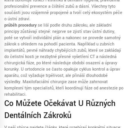
která obnovuje funkci i estetiku
a
dentální hygiena
,
pravidelná
profesionální prevence a čištění zubů a dásní
. Všechny tyto
součásti jsou vzájemně propojené a tvoří celý ekosystém péče
o ústní zdraví.
průběh procedury
se liší podle druhu zákroku, ale základní
principy zůstávají stejné: nejprve se zjistí stav ústní dutiny,
poté se vytvoří individální plán a nakonec se provede samotný
zákrok s ohledem na pohodlí pacienta. Například u
zubních
implantátů
,
pevné náhrady chybějících zubů, které se zakládají
do čelistní kosti
je nezbytné přesné vyšetření CT a následná
chirurgická fáze, po které následuje období osazení a úpravy
korunky. U ortodoncie se často opakuje cyklus kontrol a úprav
aparátu, což vyžaduje trpělivost, ale přináší dlouhodobé
výsledky. Maxilofaciální chirurgie zase může zahrnovat
komplexní tým specialistů, kteří koordinují fáze od anestezie po
rehabilitaci.
Co Můžete Očekávat U Různých
Dentálních Zákroků
V naší sbírce najdete články, které rozebírají konkrétní situace: