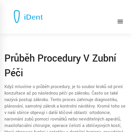
Průběh Procedury V Zubní
Péči
Když mluvíme o
průběh procedury
,
je to soubor kroků od první
konzultace až po následnou péči po zákroku
. Často se také
nazývá
postup zákroku
. Tento proces zahrnuje diagnostiku,
plánování, samotný zákrok a kontrolní návštěvy. Kromě toho se
v naší sbírce objevují i další klíčové oblasti:
ortodoncie
,
narovnání zubů pomocí rovnátků nebo neviditelných aparátů
,
maxilofaciální chirurgie
,
operace čelistí a obličejových kostí,