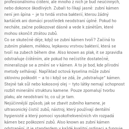
profesionálnímu čištění, ale mnoho z nich je buď neúčinných,
nebo dokonce škodlivých
.
Zubaři to říkají jasně: zubní kámen
není jen špína – je to tvrdá vrstva bakterií, kterou žádný
kartáček ani domácí prostředek neodstraní úplně. Pokud ho
necháte, začne poškozovat dásně a vede k zánětům, které
mohou skončit ztrátou zubů.
Co se skutečně děje, když se zubní kámen tvoří? Začíná to
zubním plakem
,
měkkou, lepkavou vrstvou bakterií, která se
tvoří na zubech během dne
. Also known as
plak
, it
se zpravidla
odstraňuje čištěním, ale pokud ho nečistíte dostatečně,
mineralizuje se a změní se v kámen
.
A to je bod, kde přírodní
metody selhávají. Například octová kyselina může zubní
sklovinu poškodit – a to i když se zdá, že „odstraňuje“ kámen.
Stejně tak sůl nebo kokosový olej – tyto látky nemají schopnost
rozbít minerální strukturu kamene. Pouze zpomalují tvorbu
plaku, ale neodstraní to, co už je tam.
Nejúčinnější způsob, jak se zbavit zubního kamene, je
ultrasonický čistič zubů
,
nástroj, který používají dentální
hygienisté a který pomocí vysokofrekvenčních vln rozpadá
kámen bez poškození zubů
. Also known as
zubní kámen
odstranění
, it
je standardem v každé kvalitní ordinaci a funguje