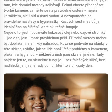
tam, kde domácí metody selhávají
.
Pokud chcete předcházet
tvorbě kamene, zaměřte se na pravidelné čištění – nejen
kartáčkem, ale i nití a ústní vodou. A nezapomeňte na
pravidelné návštěvy u hygienistky. Každých šest měsíců je
ideální čas na čištění, které skutečně funguje.
Nejde o to, jestli používáte kokosový olej nebo čajové stromky
– jde o to, jestli máte pravidelnou péči. Přírodní metody mohou
být doplňkem, ale nikdy náhradou. Když se podíváte na články v
této sbírce, uvidíte, jak se lidé snaží řešit problémy s kamenem,
plakem a hygienou – některé z nich jsou skvělé, jiné ne. Tady
najdete jen to, co skutečně funguje – bez falešných slibů, bez
nadhledů, jen jasné rady od lidí, kteří to vidí každý den.