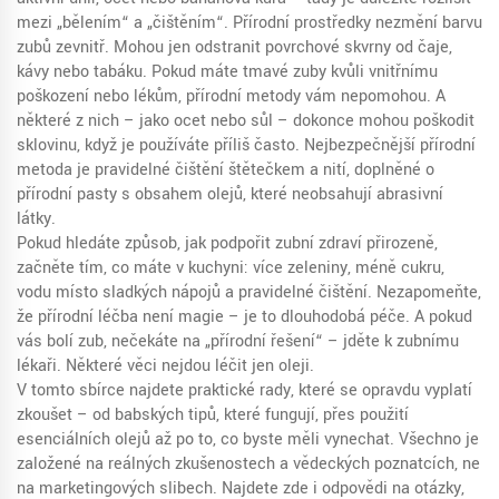
mezi „bělením“ a „čištěním“. Přírodní prostředky nezmění barvu
zubů zevnitř. Mohou jen odstranit povrchové skvrny od čaje,
kávy nebo tabáku. Pokud máte tmavé zuby kvůli vnitřnímu
poškození nebo lékům, přírodní metody vám nepomohou. A
některé z nich – jako ocet nebo sůl – dokonce mohou poškodit
sklovinu, když je používáte příliš často. Nejbezpečnější přírodní
metoda je pravidelné čištění štětečkem a nití, doplněné o
přírodní pasty s obsahem olejů, které neobsahují abrasivní
látky.
Pokud hledáte způsob, jak podpořit zubní zdraví přirozeně,
začněte tím, co máte v kuchyni: více zeleniny, méně cukru,
vodu místo sladkých nápojů a pravidelné čištění. Nezapomeňte,
že přírodní léčba není magie – je to dlouhodobá péče. A pokud
vás bolí zub, nečekáte na „přírodní řešení“ – jděte k zubnímu
lékaři. Některé věci nejdou léčit jen oleji.
V tomto sbírce najdete praktické rady, které se opravdu vyplatí
zkoušet – od babských tipů, které fungují, přes použití
esenciálních olejů až po to, co byste měli vynechat. Všechno je
založené na reálných zkušenostech a vědeckých poznatcích, ne
na marketingových slibech. Najdete zde i odpovědi na otázky,