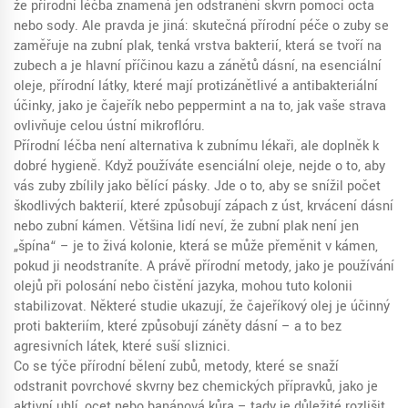
že přírodní léčba znamená jen odstranění skvrn pomocí octa
nebo sody. Ale pravda je jiná: skutečná přírodní péče o zuby se
zaměřuje na
zubní plak
,
tenká vrstva bakterií, která se tvoří na
zubech a je hlavní příčinou kazu a zánětů dásní
, na
esenciální
oleje
,
přírodní látky, které mají protizánětlivé a antibakteriální
účinky, jako je čajeřík nebo peppermint
a na to, jak vaše strava
ovlivňuje celou ústní mikroflóru.
Přírodní léčba není alternativa k zubnímu lékaři, ale doplněk k
dobré hygieně. Když používáte esenciální oleje, nejde o to, aby
vás zuby zbílily jako bělící pásky. Jde o to, aby se snížil počet
škodlivých bakterií, které způsobují zápach z úst, krvácení dásní
nebo zubní kámen. Většina lidí neví, že zubní plak není jen
„špína“ – je to živá kolonie, která se může přeměnit v kámen,
pokud ji neodstraníte. A právě přírodní metody, jako je používání
olejů při polosání nebo čistění jazyka, mohou tuto kolonii
stabilizovat. Některé studie ukazují, že čajeříkový olej je účinný
proti bakteriím, které způsobují záněty dásní – a to bez
agresivních látek, které suší sliznici.
Co se týče
přírodní bělení zubů
,
metody, které se snaží
odstranit povrchové skvrny bez chemických přípravků, jako je
aktivní uhlí, ocet nebo banánová kůra
– tady je důležité rozlišit