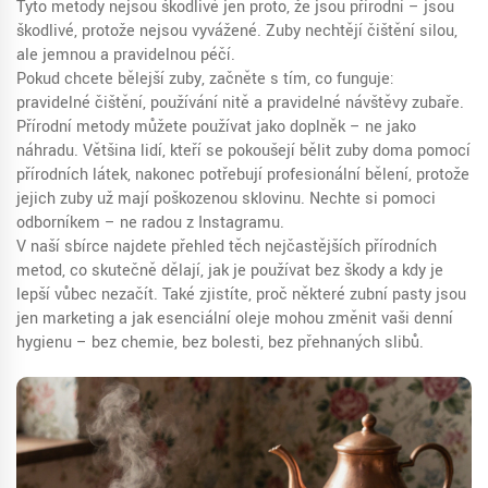
Tyto metody nejsou škodlivé jen proto, že jsou přírodní – jsou
škodlivé, protože nejsou vyvážené. Zuby nechtějí čištění silou,
ale jemnou a pravidelnou péčí.
Pokud chcete bělejší zuby, začněte s tím, co funguje:
pravidelné čištění, používání nitě a pravidelné návštěvy zubaře.
Přírodní metody můžete používat jako doplněk – ne jako
náhradu. Většina lidí, kteří se pokoušejí bělit zuby doma pomocí
přírodních látek, nakonec potřebují profesionální bělení, protože
jejich zuby už mají poškozenou sklovinu. Nechte si pomoci
odborníkem – ne radou z Instagramu.
V naší sbírce najdete přehled těch nejčastějších přírodních
metod, co skutečně dělají, jak je používat bez škody a kdy je
lepší vůbec nezačít. Také zjistíte, proč některé zubní pasty jsou
jen marketing a jak esenciální oleje mohou změnit vaši denní
hygienu – bez chemie, bez bolesti, bez přehnaných slibů.