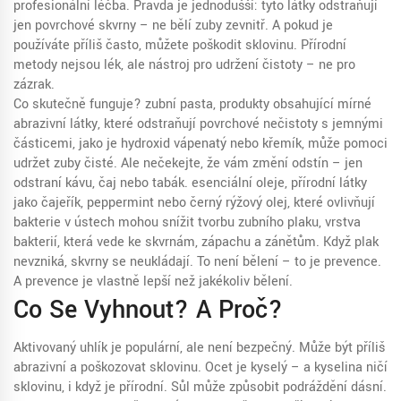
profesionální léčba. Pravda je jednodušší: tyto látky odstraňují
jen povrchové skvrny – ne bělí zuby zevnitř. A pokud je
používáte příliš často, můžete poškodit sklovinu. Přírodní
metody nejsou lék, ale nástroj pro udržení čistoty – ne pro
zázrak.
Co skutečně funguje?
zubní pasta
,
produkty obsahující mírné
abrazivní látky, které odstraňují povrchové nečistoty
s jemnými
částicemi, jako je hydroxid vápenatý nebo křemík, může pomoci
udržet zuby čisté. Ale nečekejte, že vám změní odstín – jen
odstraní kávu, čaj nebo tabák.
esenciální oleje
,
přírodní látky
jako čajeřík, peppermint nebo černý rýžový olej, které ovlivňují
bakterie v ústech
mohou snížit tvorbu
zubního plaku
,
vrstva
bakterií, která vede ke skvrnám, zápachu a zánětům
. Když plak
nevzniká, skvrny se neukládají. To není bělení – to je prevence.
A prevence je vlastně lepší než jakékoliv bělení.
Co Se Vyhnout? A Proč?
Aktivovaný uhlík je populární, ale není bezpečný. Může být příliš
abrazivní a poškozovat sklovinu. Ocet je kyselý – a kyselina ničí
sklovinu, i když je přírodní. Sůl může způsobit podráždění dásní.