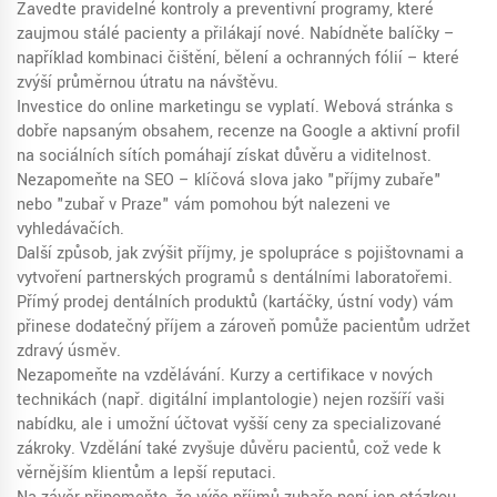
Zaveďte pravidelné kontroly a preventivní programy, které
zaujmou stálé pacienty a přilákají nové. Nabídněte balíčky –
například kombinaci čištění, bělení a ochranných fólií – které
zvýší průměrnou útratu na návštěvu.
Investice do online marketingu se vyplatí. Webová stránka s
dobře napsaným obsahem, recenze na Google a aktivní profil
na sociálních sítích pomáhají získat důvěru a viditelnost.
Nezapomeňte na SEO – klíčová slova jako "příjmy zubaře"
nebo "zubař v Praze" vám pomohou být nalezeni ve
vyhledávačích.
Další způsob, jak zvýšit příjmy, je spolupráce s pojišťovnami a
vytvoření partnerských programů s dentálními laboratořemi.
Přímý prodej dentálních produktů (kartáčky, ústní vody) vám
přinese dodatečný příjem a zároveň pomůže pacientům udržet
zdravý úsměv.
Nezapomeňte na vzdělávání. Kurzy a certifikace v nových
technikách (např. digitální implantologie) nejen rozšíří vaši
nabídku, ale i umožní účtovat vyšší ceny za specializované
zákroky. Vzdělání také zvyšuje důvěru pacientů, což vede k
věrnějším klientům a lepší reputaci.