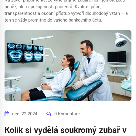
Na závěr připomeňte, že výše příjmů zubaře není jen otázkou
peněz, ale i spokojenosti pacientů. Kvalitní péče,
transparentnost a osobní přístup vytvoří dlouhodobý vztah – a
ten se vždy promítne do vašeho bankovního účtu.
čec, 22 2024
0 Komentáře
Kolik si vydělá soukromý zubař v