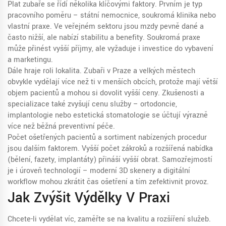
Plat zubaře se řídí několika klíčovými faktory. Prvním je typ
pracovního poměru – státní nemocnice, soukromá klinika nebo
vlastní praxe. Ve veřejném sektoru jsou mzdy pevně dané a
často nižší, ale nabízí stabilitu a benefity. Soukromá praxe
může přinést vyšší příjmy, ale vyžaduje i investice do vybavení
a marketingu.
Dále hraje roli lokalita. Zubaři v Praze a velkých městech
obvykle vydělají více než ti v menších obcích, protože mají větší
objem pacientů a mohou si dovolit vyšší ceny. Zkušenosti a
specializace také zvyšují cenu služby – ortodoncie,
implantologie nebo estetická stomatologie se účtují výrazně
více než běžná preventivní péče.
Počet ošetřených pacientů a sortiment nabízených procedur
jsou dalším faktorem. Vyšší počet zákroků a rozšířená nabídka
(bělení, fazety, implantáty) přináší vyšší obrat. Samozřejmostí
je i úroveň technologií – moderní 3D skenery a digitální
workflow mohou zkrátit čas ošetření a tím zefektivnit provoz.
Jak Zvýšit Výdělky V Praxi
Chcete-li vydělat víc, zaměřte se na kvalitu a rozšíření služeb.