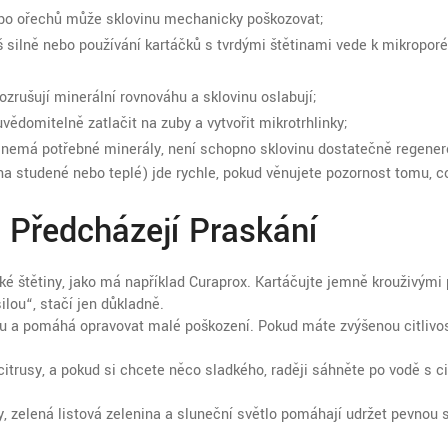
ebo ořechů může sklovinu mechanicky poškozovat;
š silně nebo používání kartáčků s tvrdými štětinami vede k mikropor
ozrušují minerální rovnováhu a sklovinu oslabují;
domitelně zatlačit na zuby a vytvořit mikrotrhlinky;
 nemá potřebné minerály, není schopno sklovinu dostatečně regener
 na studené nebo teplé) jde rychle, pokud věnujete pozornost tomu, c
 Předcházejí Praskání
ké štětiny, jako má například Curaprox. Kartáčujte jemně krouživými
lou“, stačí jen důkladně.
nu a pomáhá opravovat malé poškození. Pokud máte zvýšenou citlivos
itrusy, a pokud si chcete něco sladkého, raději sáhněte po vodě s c
y, zelená listová zelenina a sluneční světlo pomáhají udržet pevnou s