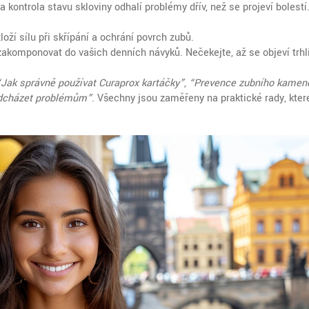
a kontrola stavu skloviny odhalí problémy dřív, než se projeví bolestí.
loží sílu při skřípání a ochrání povrch zubů.
 zakomponovat do vašich denních návyků. Nečekejte, až se objeví trhl
“Jak správně používat Curaprox kartáčky”
,
“Prevence zubního kamen
předcházet problémům”
. Všechny jsou zaměřeny na praktické rady, kte
.