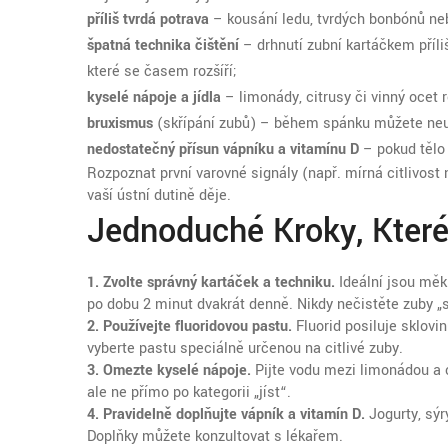
příliš tvrdá potrava
– kousání ledu, tvrdých bonbónů n
špatná technika čištění
– drhnutí zubní kartáčkem příli
které se časem rozšíří;
kyselé nápoje a jídla
– limonády, citrusy či vinný ocet r
bruxismus
(skřípání zubů) – během spánku můžete neuvě
nedostatečný přísun vápníku a vitamínu D
– pokud tělo
Rozpoznat první varovné signály (např. mírná citlivost
vaší ústní dutině děje.
Jednoduché Kroky, Které
1. Zvolte správný kartáček a techniku.
Ideální jsou měk
po dobu 2 minut dvakrát denně. Nikdy nečistěte zuby „si
2. Používejte fluoridovou pastu.
Fluorid posiluje sklovi
vyberte pastu speciálně určenou na citlivé zuby.
3. Omezte kyselé nápoje.
Pijte vodu mezi limonádou a c
ale ne přímo po kategorii „jíst“.
4. Pravidelně doplňujte vápník a vitamín D.
Jogurty, sýr
Doplňky můžete konzultovat s lékařem.