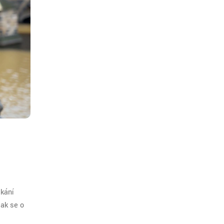
skání
jak se o