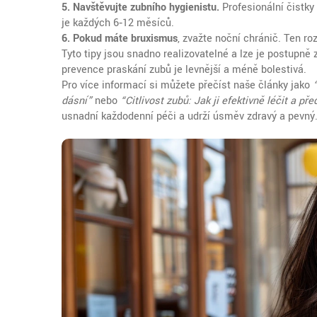
5. Navštěvujte zubního hygienistu.
Profesionální čistky 
je každých 6‑12 měsíců.
6. Pokud máte bruxismus
, zvažte noční chránič. Ten roz
Tyto tipy jsou snadno realizovatelné a lze je postupně
prevence praskání zubů je levnější a méně bolestivá.
Pro více informací si můžete přečíst naše články jako
dásní”
nebo
“Citlivost zubů: Jak ji efektivně léčit a 
usnadní každodenní péči a udrží úsměv zdravý a pevný