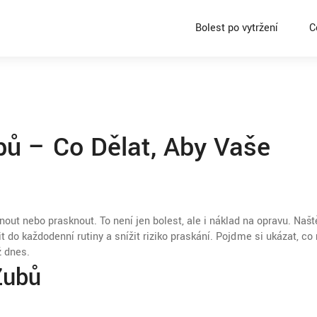
Bolest po vytržení
C
bů – Co Dělat, Aby Vaše
out nebo prasknout. To není jen bolest, ale i náklad na opravu. Našt
 do každodenní rutiny a snížit riziko praskání. Pojďme si ukázat, co 
ž dnes.
Zubů