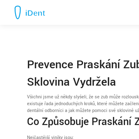
Prevence Praskání Zu
Sklovina Vydržela
Všichni jsme už někdy slyšeli, že se zub může rozlouskn
existuje řada jednoduchých kroků, které můžete začlenit
dentální odborníci a jak můžete pomoci své sklovině u
Co Způsobuje Praskání 
Nejčastější viníky jsou: