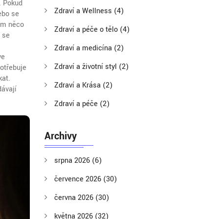
a. Pokud
Zdraví a Wellness
(4)
nebo se
vám něco
Zdraví a péče o tělo
(4)
é se
Zdraví a medicína
(2)
ve
Zdraví a životní styl
(2)
potřebuje
kat.
Zdraví a Krása
(2)
dávají
Zdraví a péče
(2)
Archivy
srpna 2026
(6)
července 2026
(30)
června 2026
(30)
května 2026
(32)