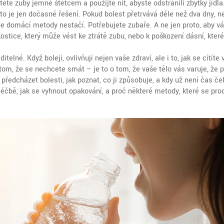
těte zuby jemně štětcem a použijte nit, abyste odstranili zbytky jídl
e to je jen dočasné řešení. Pokud bolest přetrvává déle než dva dny, 
 kde domácí metody nestačí. Potřebujete zubaře. A ne jen proto, aby 
okostice, který může vést ke ztrátě zubu, nebo k poškození dásní, kter
elné. Když bolejí, ovlivňují nejen vaše zdraví, ale i to, jak se cítíte 
 tom, že se nechcete smát – je to o tom, že vaše tělo vás varuje, že 
předcházet bolesti, jak poznat, co ji způsobuje, a kdy už není čas če
léčbě, jak se vyhnout opakování, a proč některé metody, které se pro