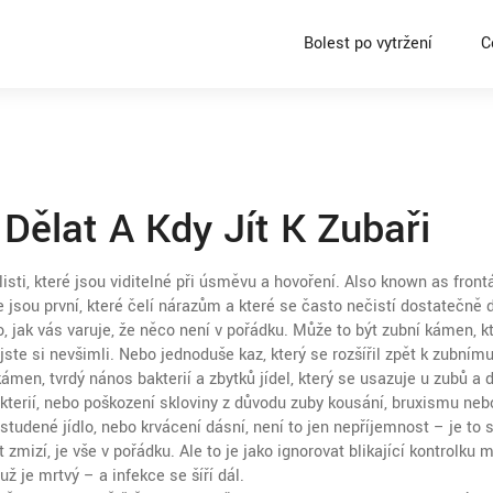
Bolest po vytržení
C
 Dělat A Kdy Jít K Zubaři
isti, které jsou viditelné při úsměvu a hovoření
. Also known as
front
 jsou první, které čelí nárazům a které se často nečistí dostatečně 
o, jak vás varuje, že něco není v pořádku. Může to být zubní kámen, k
jste si nevšimli. Nebo jednoduše kaz, který se rozšířil zpět k zubním
 kámen
,
tvrdý nános bakterií a zbytků jídel, který se usazuje u zubů a 
terií
, nebo poškození skloviny z důvodu zuby kousání, bruxismu neb
studené jídlo, nebo krvácení dásní, není to jen nepříjemnost – je to s
 zmizí, je vše v pořádku. Ale to je jako ignorovat blikající kontrolku 
ž je mrtvý – a infekce se šíří dál.