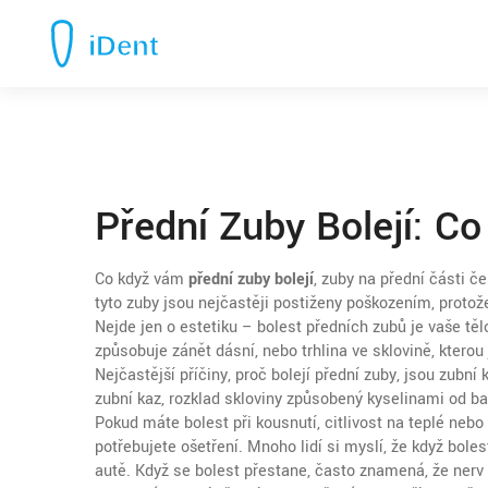
Přední Zuby Bolejí: Co
Co když vám
přední zuby bolejí
,
zuby na přední části čel
tyto zuby jsou nejčastěji postiženy poškozením, protože
Nejde jen o estetiku – bolest předních zubů je vaše těl
způsobuje zánět dásní, nebo trhlina ve sklovině, kterou 
Nejčastější příčiny, proč bolejí přední zuby, jsou
zubní
zubní kaz
,
rozklad skloviny způsobený kyselinami od bak
Pokud máte bolest při kousnutí, citlivost na teplé nebo 
potřebujete ošetření. Mnoho lidí si myslí, že když bolest
autě. Když se bolest přestane, často znamená, že nerv u