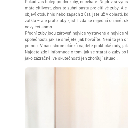
Pokud vás bolejí přední zuby, nečekáte. Nejdřív si vyčis
máte citlivost, zkusíte zubní pastu pro citlivé zuby. Al
objeví otok, hnis nebo zápach z úst, jste už v oblasti,
zatklo – ale proto, aby zjistil, zda se nejedná o zánět 
nevyléčí samo.
Přední zuby jsou zároveň nejvíce vystavené a nejvíce vidit
společnosti, jak se smějete, jak hovoříte. Není to jen o
pomoc. V naší sbírce článků najdete praktické rady, jak 
Najdete zde i informace o tom, jak se starat o zuby po 
jako zázračné, ve skutečnosti jen zhoršují situaci.