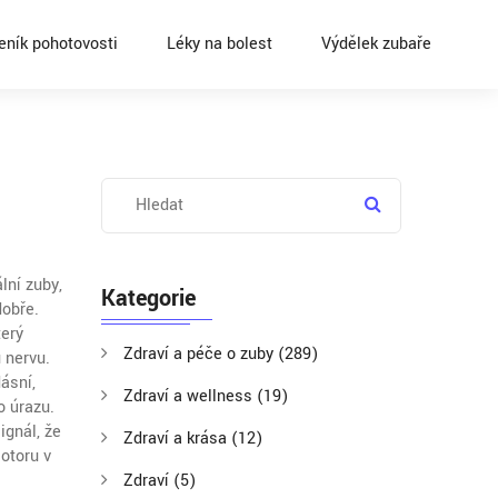
eník pohotovosti
Léky na bolest
Výdělek zubaře
ální zuby
,
Kategorie
dobře.
terý
Zdraví a péče o zuby
(289)
u nervu.
dásní
,
Zdraví a wellness
(19)
o úrazu.
ignál, že
Zdraví a krása
(12)
motoru v
Zdraví
(5)