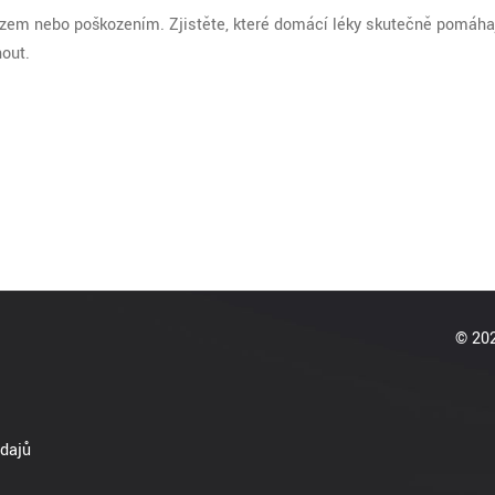
azem nebo poškozením. Zjistěte, které domácí léky skutečně pomáhaj
nout.
© 202
dajů